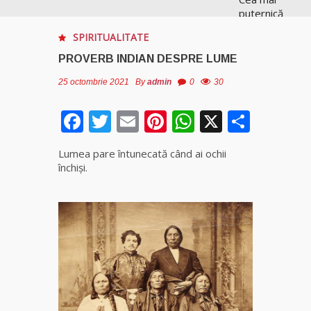
puternică
vrăjitoare
SPIRITUALITATE
de magie
albă și
PROVERB INDIAN DESPRE LUME
neagră
Vanessa
25 octombrie 2021
By
admin
0
30
Facebook
Twitter
Email
Pinterest
WhatsApp
X
Parta
Clarvăzătoarea
Elena Natașa
Lumea pare întunecată când ai ochii
Vrăjitoarea
închiși.
Morgana,
maestra
magiei
negre
Tămăduitoare
Ana Maria
Vrăjitoarea