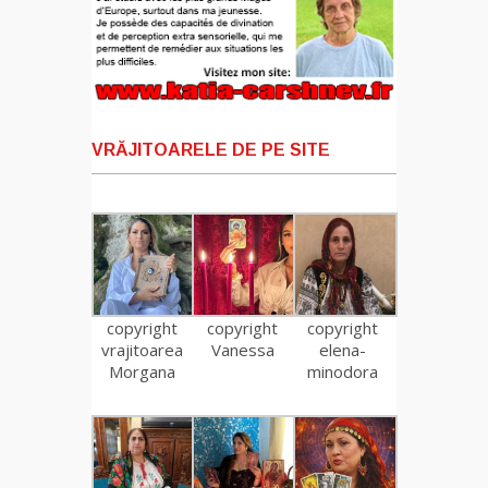
VRĂJITOARELE DE PE SITE
copyright
copyright
copyright
vrajitoarea
Vanessa
elena-
Morgana
minodora