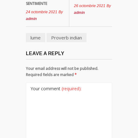
SENTIMENTE
26 octombrie 2021
By
Tămăduitoare
24 octombrie 2021
By
admin
Somerda
admin
Vrăjitoarea
lume
Proverb indian
Margareta
care
lucrează cu
LEAVE A REPLY
5 tipuri de
magie
Your email address will not be published.
Required fields are marked
*
Vrăjitoarea
Anastasia
Your comment
(required):
Venus are
cele mai
puternice
leacuri