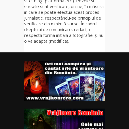
site, blog, platformă etc.). Pozele și
sursele sunt verificate, online, în măsura
în care se poate efectua acest proces
jurnalistic, respectându-se principiul de
verificare din minim 3 surse. În cadrul
dreptului de comunicare, redacția
respectă forma inițială a fotografiei și nu
o va adapta (modifica).