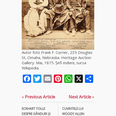
Elena
Minodora
a revenit
din
Ierusalim
Celebra
vrăjitoare
Rodica
Gheorghe,
Autor foto Frank F. Currier, 235 Douglas
singura
St, Omaha, Nebraska. Heritage Auction
fiică a
Gallery. Mai, 1875. Șefi indieni, sursa
Mamei
Wikipedia.
Omida
Facebook
Twitter
Email
Pinterest
WhatsApp
X
Parta
Celebra
tămăduitoare
vindecătoare
«
Previous Article
Next Article
»
de farmece și
blesteme
ECKHART TOLLE
CUVINTELE LUI
Sandra
DESPRE GÂNDURI ŞI
WOODY ALLEN