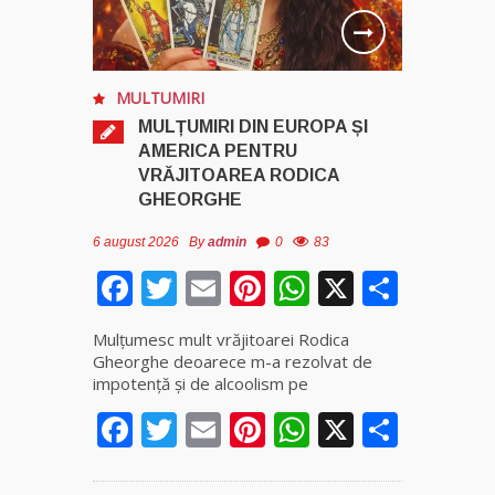
MULTUMIRI
MULȚUMIRI DIN EUROPA ȘI
AMERICA PENTRU
VRĂJITOAREA RODICA
GHEORGHE
6 august 2026
By
admin
0
83
Facebook
Twitter
Email
Pinterest
WhatsApp
X
Parta
Mulţumesc mult vrăjitoarei Rodica
Gheorghe deoarece m-a rezolvat de
impotenţă şi de alcoolism pe
Facebook
Twitter
Email
Pinterest
WhatsApp
X
Parta