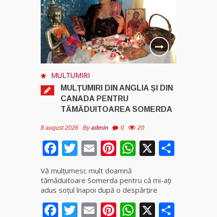
MULTUMIRI
MULȚUMIRI DIN ANGLIA ȘI DIN
CANADA PENTRU
TĂMĂDUITOAREA SOMERDA
8 august 2026
By
admin
0
20
Facebook
Twitter
Email
Pinterest
WhatsApp
X
Parta
Vă mulţumesc mult doamnă
tămăduitoare Somerda pentru că mi-aţi
adus soţul înapoi după o despărţire
Facebook
Twitter
Email
Pinterest
WhatsApp
X
Parta