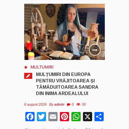
MULTUMIRI
MULȚUMIRI DIN EUROPA
PENTRU VRĂJITOAREA ȘI
TĂMĂDUITOAREA SANDRA
DIN INIMA ARDEALULUI
6 august 2026
By
admin
0
30
Facebook
Twitter
Email
Pinterest
WhatsApp
X
Parta