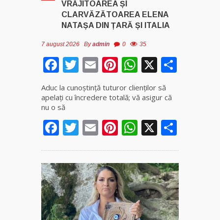
VRĂJITOAREA ȘI
CLARVĂZĂTOAREA ELENA
NATAȘA DIN ȚARĂ ȘI ITALIA
7 august 2026
By
admin
0
35
Facebook
Twitter
Email
Pinterest
WhatsApp
X
Parta
Aduc la cunoştinţă tuturor clienţilor să
apelaţi cu încredere totală; vă asigur că
nu o să
Facebook
Twitter
Email
Pinterest
WhatsApp
X
Parta