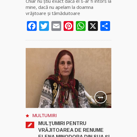
Chiar nu știu exact dacă el s-ar fi întors la
mine, dacă nu apelam la doamna
vrăjitoare și tămăduitoare
Facebook
Twitter
Email
Pinterest
WhatsApp
X
Parta
MULTUMIRI
MULŢUMIRI PENTRU
VRĂJITOAREA DE RENUME
ELENA MINODORA DIN SUA ȘI