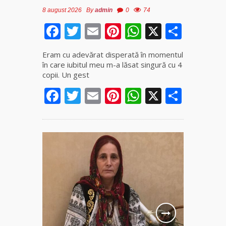
8 august 2026
By
admin
0
74
Facebook
Twitter
Email
Pinterest
WhatsApp
X
Parta
Eram cu adevărat disperată în momentul
în care iubitul meu m-a lăsat singură cu 4
copii. Un gest
Facebook
Twitter
Email
Pinterest
WhatsApp
X
Parta