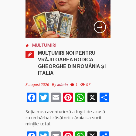
MULTUMIRI
MULŢUMIRI NOI PENTRU
VRĂJITOAREA RODICA
GHEORGHE DIN ROMÂNIA ȘI
ITALIA
8 august 2026
By
admin
1
97
Facebook
Twitter
Email
Pinterest
WhatsApp
X
Parta
Soţia mea aventurieră a fugit de acasă
cu un bărbat căsătorit căruia i-a sucit
mințile total.