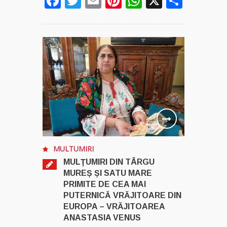
Facebook
Twitter
Email
Pinterest
WhatsApp
X
Parta
MULTUMIRI
MULŢUMIRI DIN TÂRGU
MUREȘ ȘI SATU MARE
PRIMITE DE CEA MAI
PUTERNICĂ VRĂJITOARE DIN
EUROPA – VRĂJITOAREA
ANASTASIA VENUS