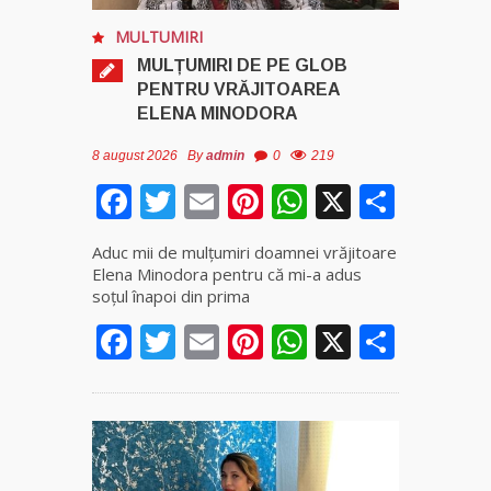
MULTUMIRI
MULȚUMIRI DE PE GLOB
PENTRU VRĂJITOAREA
ELENA MINODORA
8 august 2026
By
admin
0
219
Facebook
Twitter
Email
Pinterest
WhatsApp
X
Parta
Aduc mii de mulţumiri doamnei vrăjitoare
Elena Minodora pentru că mi-a adus
soţul înapoi din prima
Facebook
Twitter
Email
Pinterest
WhatsApp
X
Parta