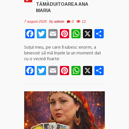
TĂMĂDUITOAREA ANA
MARIA
7 august 2026
By
admin
0
12
Facebook
Twitter
Email
Pinterest
WhatsApp
X
Parta
Soţul meu, pe care îl iubesc enorm, a
binevoit să mă înşele la un moment dat
cu o vecină foarte
Facebook
Twitter
Email
Pinterest
WhatsApp
X
Parta