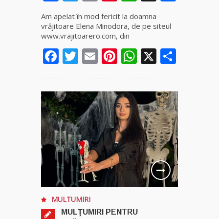
Am apelat în mod fericit la doamna
vrăjitoare Elena Minodora, de pe siteul
www.vrajitoarero.com, din
Facebook
Twitter
Email
Pinterest
WhatsApp
X
Parta
MULTUMIRI
MULŢUMIRI PENTRU