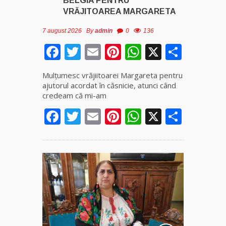
BELGIA PENTRU
VRĂJITOAREA MARGARETA
7 august 2026
By
admin
0
136
Facebook
Twitter
Email
Pinterest
WhatsApp
X
Parta
Mulţumesc vrăjiitoarei Margareta pentru
ajutorul acordat în căsnicie, atunci când
credeam că mi-am
Facebook
Twitter
Email
Pinterest
WhatsApp
X
Parta