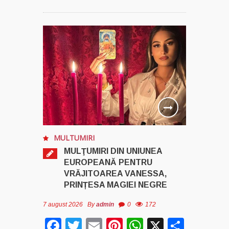
MULTUMIRI
MULŢUMIRI DIN UNIUNEA
EUROPEANĂ PENTRU
VRĂJITOAREA VANESSA,
PRINȚESA MAGIEI NEGRE
7 august 2026
By
admin
0
172
Facebook
Twitter
Email
Pinterest
WhatsApp
X
Parta