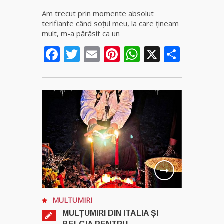
Am trecut prin momente absolut
terifiante când soţul meu, la care ţineam
mult, m-a părăsit ca un
Facebook
Twitter
Email
Pinterest
WhatsApp
X
Parta
MULTUMIRI
MULȚUMIRI DIN ITALIA ȘI