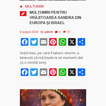
MULTUMIRI
Clarvăzătoarea
MULŢUMIRI PENTRU
Elena Natașa
VRĂJITOAREA SANDRA DIN
EUROPA ȘI ISRAEL
Vrăjitoarea
Morgana,
8 august 2026
By
admin
0
57
maestra
Facebook
Twitter
Email
Pinterest
WhatsApp
X
Parta
magiei
negre
Soţul meu, pe care îl iubesc enorm, a
binevoit să mă înşele la un moment dat
Tămăduitoare
cu o vecină sexy
Ana Maria
Facebook
Twitter
Email
Pinterest
WhatsApp
X
Parta
Vrăjitoarea
Elena
Minodora
a revenit
din
Ierusalim