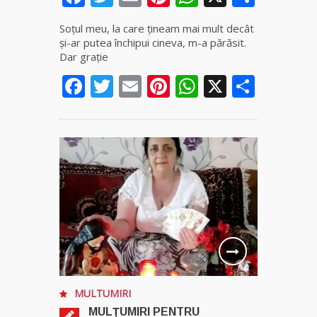
Soţul meu, la care ţineam mai mult decât
și-ar putea închipui cineva, m-a părăsit.
Dar graţie
Facebook
Twitter
Email
Pinterest
WhatsApp
X
Parta
MULTUMIRI
MULŢUMIRI PENTRU