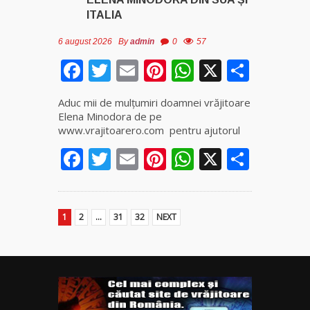
ITALIA
6 august 2026
By
admin
0
57
Facebook
Twitter
Email
Pinterest
WhatsApp
X
Parta
Aduc mii de mulţumiri doamnei vrăjitoare
Elena Minodora de pe
www.vrajitoarero.com pentru ajutorul
Facebook
Twitter
Email
Pinterest
WhatsApp
X
Parta
1
2
…
31
32
NEXT