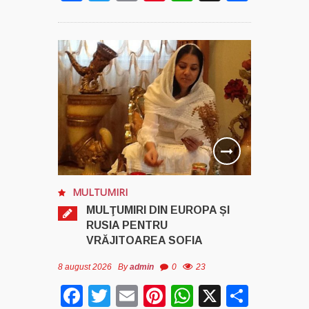
MULTUMIRI
MULŢUMIRI DIN EUROPA ȘI
RUSIA PENTRU
VRĂJITOAREA SOFIA
8 august 2026
By
admin
0
23
Facebook
Twitter
Email
Pinterest
WhatsApp
X
Parta