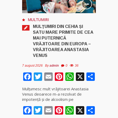
MULTUMIRI
MULŢUMIRI DIN CEHIA ȘI
SATU MARE PRIMITE DE CEA
MAI PUTERNICĂ
VRĂJITOARE DIN EUROPA –
VRĂJITOAREA ANASTASIA
VENUS
7 august 2026
By
admin
0
36
Facebook
Twitter
Email
Pinterest
WhatsApp
X
Parta
Mulţumesc mult vrăjitoarei Anastasia
Venus deoarece m-a rezolvat de
impotenţă şi de alcoolism pe
Facebook
Twitter
Email
Pinterest
WhatsApp
X
Parta