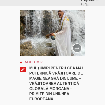
Sofia,
recunoscută
pretutindeni
în lume
pentru
realizările ei
prestigioase
în magie
Vrăjitoarea
Anastasia
Venus are
MULTUMIRI
cele mai
puternice
MULȚUMIRI PENTRU CEA MAI
leacuri
PUTERNICĂ VRĂJITOARE DE
MAGIE NEAGRĂ DIN LUME –
VRĂJITOAREA AUTENTICĂ
Celebra
vrăjitoare
GLOBALĂ MORGANA –
Rodica
PRIMITE DIN UNIUNEA
Gheorghe,
EUROPEANĂ
singura