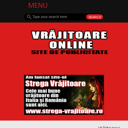
MENU
Vrăjitoarea