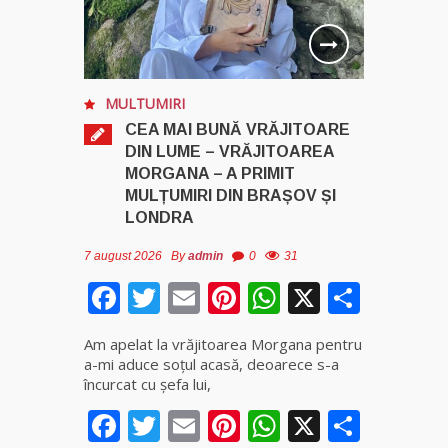
MULTUMIRI
CEA MAI BUNĂ VRĂJITOARE
DIN LUME – VRĂJITOAREA
MORGANA – A PRIMIT
MULȚUMIRI DIN BRAȘOV ȘI
LONDRA
7 august 2026
By
admin
0
31
Facebook
Twitter
Email
Pinterest
WhatsApp
X
Parta
Am apelat la vrăjitoarea Morgana pentru
a-mi aduce soţul acasă, deoarece s-a
încurcat cu şefa lui,
Facebook
Twitter
Email
Pinterest
WhatsApp
X
Parta