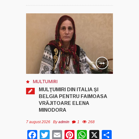
MULTUMIRI
MULŢUMIRI DIN ITALIA ȘI
BELGIA PENTRU FAIMOASA
VRĂJITOARE ELENA
MINODORA
7 august 2026
By
admin
1
268
Facebook
Twitter
Email
Pinterest
WhatsApp
X
Parta