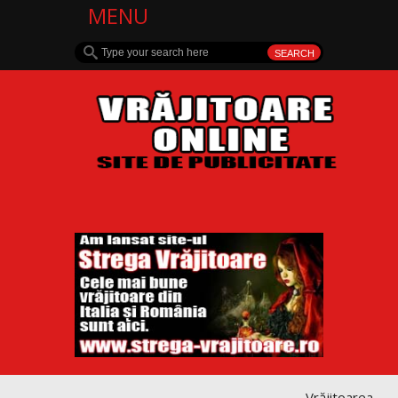
MENU
Vrăjitoarea