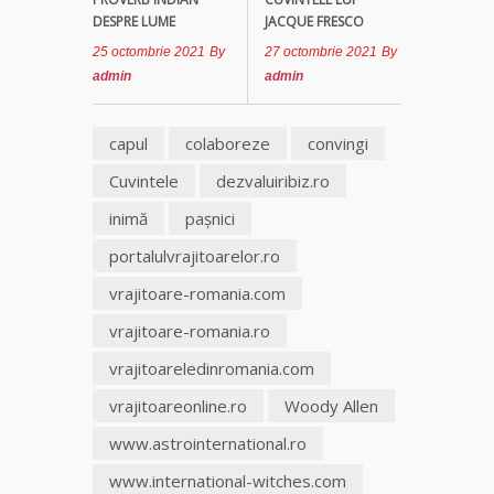
DESPRE LUME
JACQUE FRESCO
Clarvăzătoarea
25 octombrie 2021
By
27 octombrie 2021
By
Elena Natașa
admin
admin
Vrăjitoarea
capul
colaboreze
convingi
Morgana,
maestra
Cuvintele
dezvaluiribiz.ro
magiei
negre
inimă
paşnici
portalulvrajitoarelor.ro
Tămăduitoare
Ana Maria
vrajitoare-romania.com
vrajitoare-romania.ro
Vrăjitoarea
Elena
vrajitoareledinromania.com
Minodora
vrajitoareonline.ro
Woody Allen
a revenit
din
www.astrointernational.ro
Ierusalim
www.international-witches.com