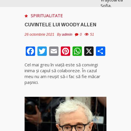
Sofia,
recunoscută
SPIRITUALITATE
pretutindeni
în lume
CUVINTELE LUI WOODY ALLEN
pentru
realizările ei
26 octombrie 2021
By
admin
0
51
prestigioase
în magie
Facebook
Twitter
Email
Pinterest
WhatsApp
X
Parta
Vrăjitoarea
Cel mai greu în viaţă este să convingi
Anastasia
inima şi capul să colaboreze. În cazul
Venus are
meu nu am reuşit să-i fac să fie măcar
cele mai
paşnici.
puternice
leacuri
Celebra
vrăjitoare
Rodica
Gheorghe,
singura