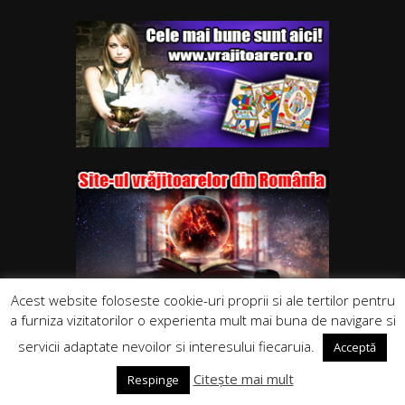
Acest website foloseste cookie-uri proprii si ale tertilor pentru
a furniza vizitatorilor o experienta mult mai buna de navigare si
servicii adaptate nevoilor si interesului fiecaruia.
Acceptă
Citește mai mult
Respinge
Copyrights. © 2015-2021 Segra Media