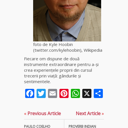
Elena
Minodora
a revenit
din
Ierusalim
Celebra
foto de Kyle Hoobin
vrăjitoare
(twitter.com/kylehoobin), Wikipedia
Rodica
Gheorghe,
Fiecare om dispune de două
singura
instrumente extraordinare pentru a-şi
fiică a
crea experienţele proprii din cursul
Mamei
trecerii prin viaţă: gândurile şi
Omida
sentimentele.
Facebook
Twitter
Email
Pinterest
WhatsApp
X
Parta
Celebra
tămăduitoare
vindecătoare
de farmece și
«
Previous Article
Next Article
»
blesteme
Sandra
PAULO COELHO
PROVERB INDIAN