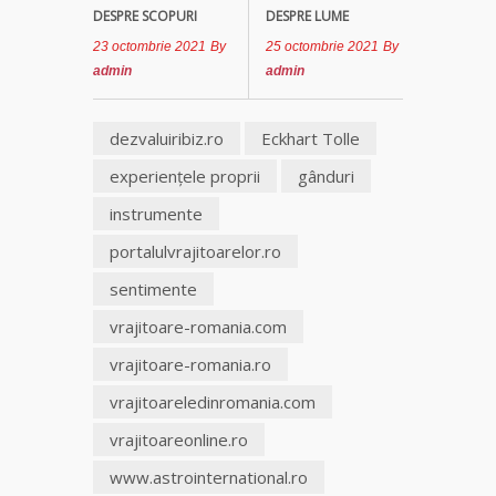
DESPRE SCOPURI
DESPRE LUME
Tămăduitoare
23 octombrie 2021
By
25 octombrie 2021
By
Somerda
admin
admin
Vrăjitoarea
Margareta
dezvaluiribiz.ro
Eckhart Tolle
care
experienţele proprii
gânduri
lucrează cu
5 tipuri de
instrumente
magie
portalulvrajitoarelor.ro
Vrăjitoarea
sentimente
Anastasia
Venus are
vrajitoare-romania.com
cele mai
vrajitoare-romania.ro
puternice
leacuri
vrajitoareledinromania.com
vrajitoareonline.ro
www.astrointernational.ro