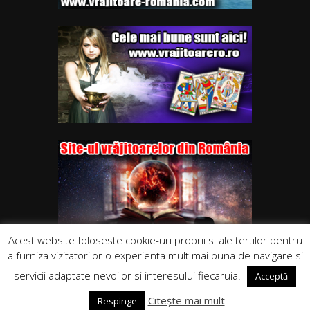
Acest website foloseste cookie-uri proprii si ale tertilor pentru
a furniza vizitatorilor o experienta mult mai buna de navigare si
servicii adaptate nevoilor si interesului fiecaruia.
Acceptă
Citește mai mult
Respinge
Copyrights. © 2015-2021 Segra Media