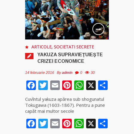
Clarvăzătoarea
Elena Natașa
Vrăjitoarea
Morgana,
maestra
ARTICOLE
,
SOCIETATI SECRETE
magiei
YAKUZA SUPRAVIEŢUIEŞTE
negre
CRIZEI ECONOMICE
Tămăduitoare
14 februarie 2016
By
admin
0
30
Ana Maria
Facebook
Twitter
Email
Pinterest
WhatsApp
X
Parta
Vrăjitoarea
Cuvîntul yakuza apărea sub shogunatul
Elena
Tokugawa (1603-1867). Pentru a pune
Minodora
capăt mai multor secole
a revenit
din
Facebook
Twitter
Email
Pinterest
WhatsApp
X
Parta
Ierusalim