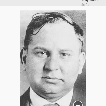
Sofia,
recunoscută
pretutindeni
în lume
pentru
realizările ei
prestigioase
în magie
Vrăjitoarea
Anastasia
Venus are
cele mai
puternice
leacuri
Celebra
vrăjitoare
Rodica
Gheorghe,
singura