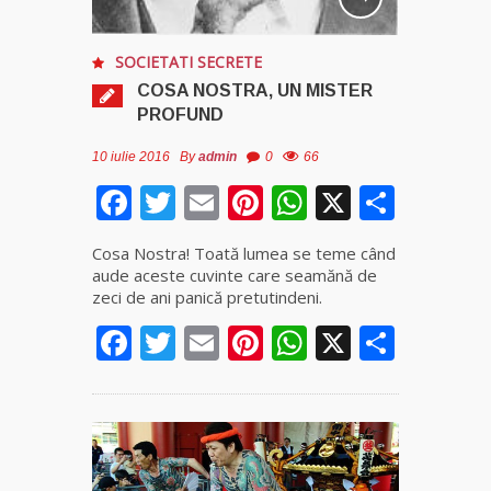
fiică a
Mamei
Omida
SOCIETATI SECRETE
COSA NOSTRA, UN MISTER
Celebra
PROFUND
tămăduitoare
vindecătoare
10 iulie 2016
By
admin
0
66
de farmece și
Facebook
Twitter
Email
Pinterest
WhatsApp
X
Parta
blesteme
Sandra
Cosa Nostra! Toată lumea se teme când
aude aceste cuvinte care seamănă de
Tămăduitoare
zeci de ani panică pretutindeni.
Somerda
Facebook
Twitter
Email
Pinterest
WhatsApp
X
Parta
Cea mai
puternică
vrăjitoare
de magie
albă și
neagră
Vanessa