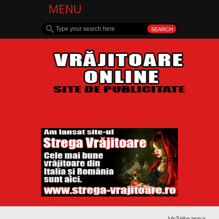
MENU
Vrăjitoarea