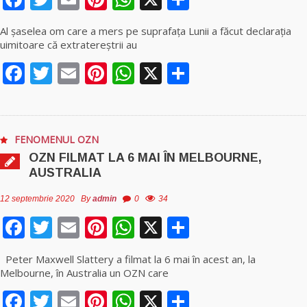
Al șaselea om care a mers pe suprafața Lunii a făcut declarația
uimitoare că extratereștrii au
Facebook
Twitter
Email
Pinterest
WhatsApp
X
Partajează
FENOMENUL OZN
OZN FILMAT LA 6 MAI ÎN MELBOURNE,
AUSTRALIA
12 septembrie 2020
By
admin
0
34
Facebook
Twitter
Email
Pinterest
WhatsApp
X
Partajează
Peter Maxwell Slattery a filmat la 6 mai în acest an, la
Melbourne, în Australia un OZN care
Facebook
Twitter
Email
Pinterest
WhatsApp
X
Partajează