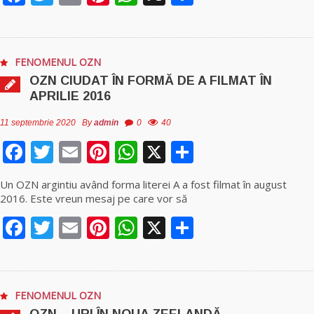
FENOMENUL OZN
OZN CIUDAT ÎN FORMĂ DE A FILMAT ÎN
APRILIE 2016
11 septembrie 2020
By
admin
0
40
Facebook
Twitter
Email
Pinterest
WhatsApp
X
Partajează
Un OZN argintiu având forma literei A a fost filmat în august
2016. Este vreun mesaj pe care vor să
Facebook
Twitter
Email
Pinterest
WhatsApp
X
Partajează
FENOMENUL OZN