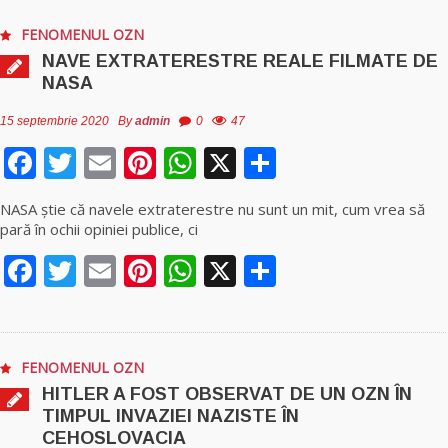
FENOMENUL OZN
NAVE EXTRATERESTRE REALE FILMATE DE
NASA
15 septembrie 2020
By
admin
0
47
Facebook
Twitter
Email
Pinterest
WhatsApp
X
Partajează
NASA ştie că navele extraterestre nu sunt un mit, cum vrea să
pară în ochii opiniei publice, ci
Facebook
Twitter
Email
Pinterest
WhatsApp
X
Partajează
FENOMENUL OZN
HITLER A FOST OBSERVAT DE UN OZN ÎN
TIMPUL INVAZIEI NAZISTE ÎN
CEHOSLOVACIA