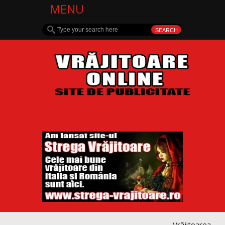
MENU
Vrăjitoarea