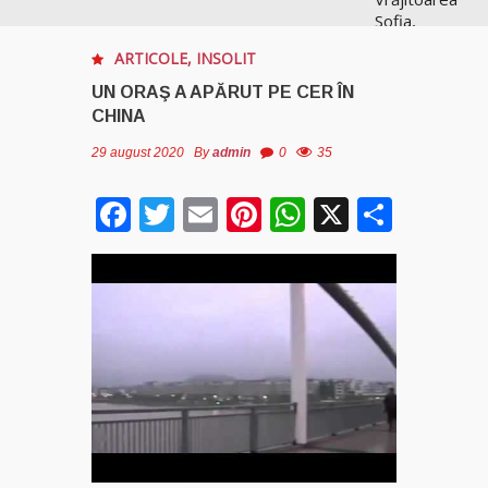
Sofia,
recunoscută
ARTICOLE
,
INSOLIT
pretutindeni
în lume
UN ORAŞ A APĂRUT PE CER ÎN
pentru
CHINA
realizările ei
prestigioase
29 august 2020
By
admin
0
35
în magie
Facebook
Twitter
Email
Pinterest
WhatsApp
X
Parta
Vrăjitoarea
Anastasia
Venus are
cele mai
puternice
leacuri
Celebra
vrăjitoare
Rodica
Gheorghe,
singura