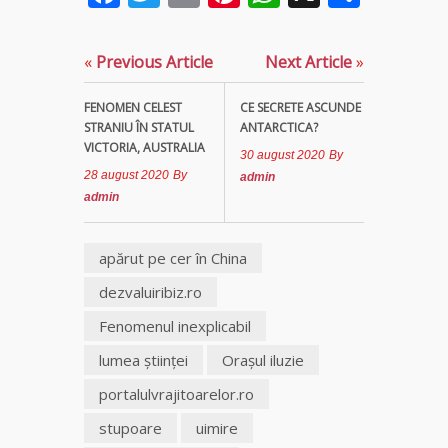
«
Previous Article
Next Article
»
FENOMEN CELEST
CE SECRETE ASCUNDE
STRANIU ÎN STATUL
ANTARCTICA?
VICTORIA, AUSTRALIA
30 august 2020
By
28 august 2020
By
admin
admin
apărut pe cer în China
dezvaluiribiz.ro
Fenomenul inexplicabil
lumea ştiinţei
Oraşul iluzie
portalulvrajitoarelor.ro
stupoare
uimire