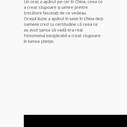
Un oraş a apărut pe cer în China, ceea ce
fiică a
a creat stupoare şi uimire printre
Mamei
trecătorii fascinaţi de ce vedeau.
Omida
Oraşul iluzie a apărut în iunie în China deşi
oamenii cred cu certitudine că ceea ce
Celebra
au avut şansa să vadă era real.
tămăduitoare
Fenomenul inexplicabil a creat stupoare
vindecătoare
în lumea ştiinţei.
de farmece și
blesteme
Sandra
Tămăduitoare
Somerda
Cea mai
puternică
vrăjitoare
de magie
albă și
neagră
Vanessa