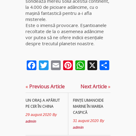
sondează mereu solul acestui continent,
Elena
la 4.000 de picioare adâncime, cu o
Minodora
maşină fantastică pentru a-i afla
a revenit
misterele.
din
Este o imensă provocare. Eşantioanele
Ierusalim
recoltate de la o asemenea adâncime
vor putea să ne ofere indicii esenţiale
Celebra
despre trecutul planetei noastre.
vrăjitoare
Rodica
Gheorghe,
Facebook
Twitter
Email
Pinterest
WhatsApp
X
Parta
singura
fiică a
Mamei
Omida
«
Previous Article
Next Article
»
Celebra
UN ORAŞ A APĂRUT
FIINŢE UMANOIDE
tămăduitoare
PE CER ÎN CHINA
MARINE ÎN MAREA
vindecătoare
CASPICĂ
29 august 2020
By
de farmece și
31 august 2020
By
admin
blesteme
admin
Sandra