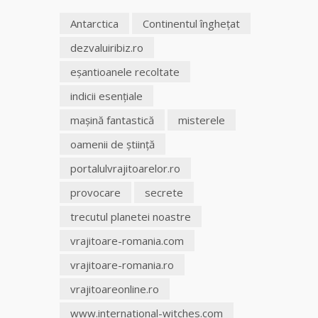
Antarctica
Continentul îngheţat
Tămăduitoare
Somerda
dezvaluiribiz.ro
eşantioanele recoltate
Vrăjitoarea
Margareta
indicii esenţiale
care
lucrează cu
maşină fantastică
misterele
5 tipuri de
oamenii de ştiinţă
magie
portalulvrajitoarelor.ro
Vrăjitoarea
provocare
secrete
Anastasia
Venus are
trecutul planetei noastre
cele mai
puternice
vrajitoare-romania.com
leacuri
vrajitoare-romania.ro
vrajitoareonline.ro
www.international-witches.com