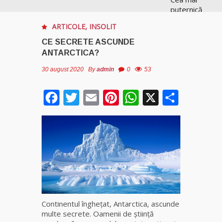
puternică
vrăjitoare
ARTICOLE
,
INSOLIT
de magie
albă și
CE SECRETE ASCUNDE
neagră
ANTARCTICA?
Vanessa
30 august 2020
By
admin
0
53
Clarvăzătoarea
Facebook
Twitter
Email
Pinterest
WhatsApp
X
Parta
Elena Natașa
Vrăjitoarea
Morgana,
maestra
magiei
negre
Tămăduitoare
Ana Maria
Continentul îngheţat, Antarctica, ascunde
multe secrete. Oamenii de ştiinţă
Vrăjitoarea