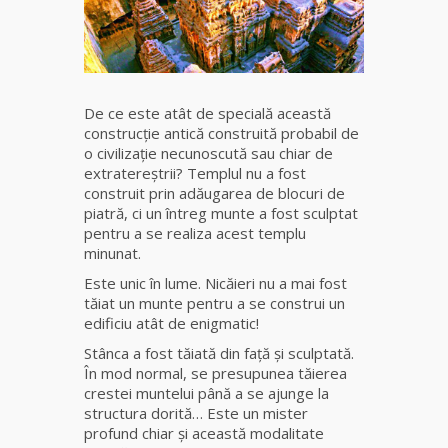
fiică a
Mamei
Omida
Celebra
De ce este atât de specială această
tămăduitoare
construcţie antică construită probabil de
vindecătoare
o civilizaţie necunoscută sau chiar de
de farmece și
extratereştrii? Templul nu a fost
blesteme
construit prin adăugarea de blocuri de
Sandra
piatră, ci un întreg munte a fost sculptat
pentru a se realiza acest templu
Tămăduitoare
minunat.
Somerda
Este unic în lume. Nicăieri nu a mai fost
tăiat un munte pentru a se construi un
Cea mai
edificiu atât de enigmatic!
puternică
Stânca a fost tăiată din faţă şi sculptată.
vrăjitoare
În mod normal, se presupunea tăierea
de magie
crestei muntelui până a se ajunge la
albă și
structura dorită… Este un mister
neagră
profund chiar şi această modalitate
Vanessa