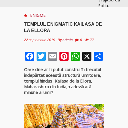
Sofia,
recunoscută
ENIGME
pretutindeni
în lume
TEMPLUL ENIGMATIC KAILASA DE
pentru
LA ELLORA
realizările ei
prestigioase
22 septembrie 2019
By
admin
0
77
în magie
Facebook
Twitter
Email
Pinterest
WhatsApp
X
Parta
Vrăjitoarea
Anastasia
Oare cine ar fi putut construi în trecutul
Venus are
îndepărtat această structură uimitoare,
cele mai
templul hindus Kailasa de la Ellora,
puternice
Maharashtra din India,o adevărată
leacuri
minune a lumii?
Celebra
vrăjitoare
Rodica
Gheorghe,
singura