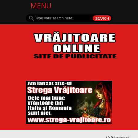
MENU
Vrăjitoarea