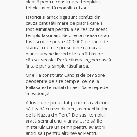
aleasă pentru construirea templului,
tehnica numită monolit cut-out..
Clarvăzătoarea
Istoricii şi arheologii sunt confuzi din
Elena Natașa
cauza cantităţii mare de piatră care a
fost eliminată pentru a se realiza acest
Vrăjitoarea
templu fascinant. Se preconizează că au
Morgana,
fost scobite peste 400.000 de tone de
maestra
stâncă, ceea ce presupune că durata
magiei
muncii umane incredibile s-a întins pe
negre
câteva secole! Perfecţiunea inginerească
îţi taie pur şi simplu răsuflarea.
Tămăduitoare
Cine l-a construit? Când şi de ce? Spre
Ana Maria
deosebire de alte temple, cel de la
Kallasa este vizibil din aer! Sare repede
în evidenţă!
Vrăjitoarea
Elena
A fost oare proiectat pentru ca aviatorii
Minodora
să-l vadă cumva din aer, asemeni liniilor
a revenit
de la Nazca din Peru? De sus, templul
din
arată semnul unui X uriaş! Care să fie
Ierusalim
misterul? Era un semn pentru aviatorii
antici sau pentru altcineva? Pentru