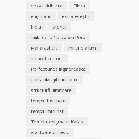
dezvaluiribiz.ro
Ellora
enigmatic
extratereştri
India
istoricii
liniile de la Nazca din Peru
Maharashtra
minune a lumii
monolit cut-out
Perfecţiunea inginerească
portalulvrajitoarelor.ro
structură uimitoare
templu fascinant
templu minunat
Templul enigmatic Kailas
vrajitoareonline.ro