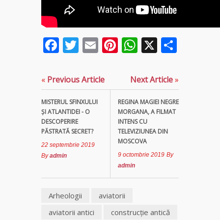
Facebook
Twitter
Email
Pinterest
WhatsApp
X
Parta
«
Previous Article
Next Article
»
MISTERUL SFINXULUI
REGINA MAGIEI NEGRE
ŞI ATLANTIDEI - O
MORGANA, A FILMAT
DESCOPERIRE
INTENS CU
PĂSTRATĂ SECRET?
TELEVIZIUNEA DIN
MOSCOVA
22 septembrie 2019
9 octombrie 2019
By
By
admin
admin
Arheologii
aviatorii
aviatorii antici
construcţie antică