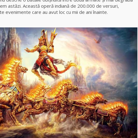
legem astăzi. Această operă indiană de 200.000 de versuri,
 evenimente care au avut loc cu mii de ani înainte.
Celebra
vrăjitoare Rodica
Gheorghe,
singura fiică a
Mamei Omida
Celebra
tămăduitoare
vindecătoare de
farmece și
blesteme Sandra
Tămăduitoarea
Somerda
Cea mai
puternică
vrăjitoare de
magie albă și