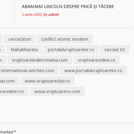
ABRAHAM LINCOLN DESPRE FRICĂ ŞI TĂCERE
1 iunie 2022
By
admin
cercetători
conflict atomic modern
ă
Mahabharata
portalulvrajitoarelor.ro
secolul XX
o
vrajitoareledinromania.com
vrajitoareonline.ro
international-witches.com
www.portalulvrajitoarelor.ro
lub.com
www.vrajitoareclub.ro
reonline.ro/
www.vrajitoarero.com
re marked
*