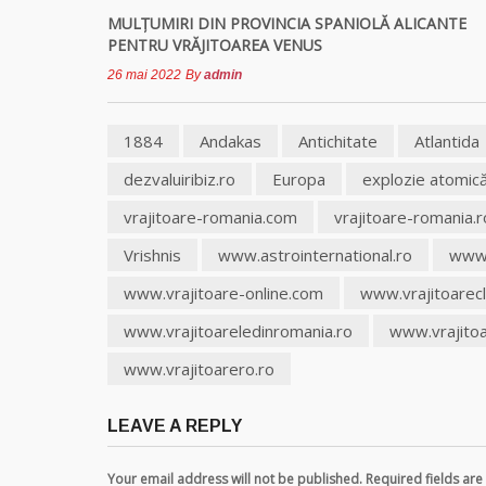
MULŢUMIRI DIN PROVINCIA SPANIOLĂ ALICANTE
PENTRU VRĂJITOAREA VENUS
26 mai 2022
By
admin
1884
Andakas
Antichitate
Atlantida
dezvaluiribiz.ro
Europa
explozie atomic
vrajitoare-romania.com
vrajitoare-romania.r
Vrishnis
www.astrointernational.ro
www.
www.vrajitoare-online.com
www.vrajitoarec
www.vrajitoareledinromania.ro
www.vrajitoa
www.vrajitoarero.ro
LEAVE A REPLY
Your email address will not be published. Required fields a