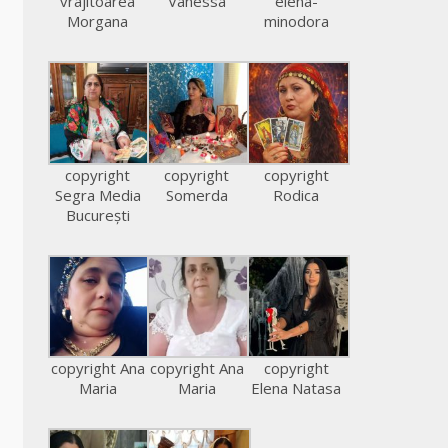
vrajitoarea
Vanessa
elena-
Morgana
minodora
copyright
copyright
copyright
Segra Media
Somerda
Rodica
București
copyright Ana
copyright Ana
copyright
Maria
Maria
Elena Natasa