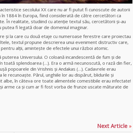
neagră Vanessa
acteristice secolului XX care nu ar fi putut fi cunoscute de autorii
 în 1884 în Europa, fiind considerată de către cercetători ca
Clarvăzătoarea
tate. În realitate, studiind cu atenţie textul său, cercetătorii şi-au
Elena Natașa
u putea fi legată doar de domeniul imaginar.
are şi la care cu două etaje cu numeroase ferestre care proiectau
Vrăjitoarea
altele, textul propune descrierea unui eveniment distructiv care,
Morgana,
e, pentru alţii, aminteşte de efectele unui război atomic.
maestra magiei
negre
ată puterea Universului. O coloană incandescentă de fum şi de
at în toată splendoarea (…). Era o armă necunoscută, o rază din fier,
şă popoarele din Vrishnis şi Andakas (…). Cadavrele erau
Tămăduitoarea
le recunoaşte. Părul, unghiile lor au dispărut, blidurile şi
Ana Maria
 albe, în câteva ore toate alimentele comestibile erau infectate!
re şi arme ca şi cum ar fi fost vorba de frunze uscate măturate de
Vrăjitoarea Elena
Minodora a
p
ajează
revenit din
Ierusalim
Next Article
»