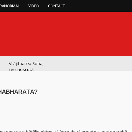
RANORMAL
VIDEO
CONTACT
Vrăjitoarea Sofia,
recunoscută
pretutindeni în
lume pentru
realizările ei
AHABHARATA?
prestigioase în
magie
Vrăjitoarea
p
ajează
Anastasia Venus
are cele mai
puternice leacuri
nu descrie o bătălie obişnuită între două armate şi mai degrabă