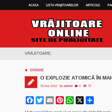
ACASA
LISTA VRAJITOARELOR
ARTICOLE
PA
VRĂJITOARE:
ENIGME
O EXPLOZIE ATOMICĂ ÎN M
30 mai 2022
By
admin
0
75
Facebook
Twitter
Email
Pinterest
WhatsAp
X
Part
Mulţi cercetători cred că un pasaj din Mahabharata 