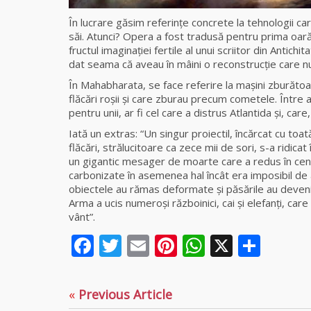
În lucrare găsim referinţe concrete la tehnologii car
săi. Atunci? Opera a fost tradusă pentru prima oară
fructul imaginaţiei fertile al unui scriitor din Antichi
dat seama că aveau în mâini o reconstrucţie care n
În Mahabharata, se face referire la maşini zburăto
flăcări roşii şi care zburau precum cometele. Între 
pentru unii, ar fi cel care a distrus Atlantida şi, car
Iată un extras: “Un singur proiectil, încărcat cu to
flăcări, strălucitoare ca zece mii de sori, s-a ridic
un gigantic mesager de moarte care a redus în cenu
carbonizate în asemenea hal încât era imposibil de a 
obiectele au rămas deformate şi păsările au devenit
Arma a ucis numeroşi războinici, cai şi elefanţi, ca
vânt”.
Facebook
Twitter
Email
Pinterest
WhatsAp
X
Part
«
Previous Article