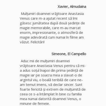
Elena
Xavier, Almudaina
Minodora
a revenit
Mulţumiri doamnei vrăjitoare Anastasia
din
Venus care m-a ajutat recent să îmi
Ierusalim
găsesc jumătatea după două şedinţe de
magie memorabile, care m-au marcat
enorm, impresionante, o atmosferă de
Celebra
magie adevărată cum numai în filme am
vrăjitoare
văzut. Felicitări!
Rodica
Gheorghe,
singura
Simeone, El Campello
fiică a
Aduc mii de mulţumiri doamnei
Mamei
vrăjitoare Anastasia Venus pentru că mi-
Omida
a adus soţul înapoi din prima şedinţă de
magie iar pe soacra mea a slavat-o de
Celebra
argintul viu, o boală teribilă de care ne-
tămăduitoare
am temut imens, vă declar sincer. Sunt
vindecătoare
foarte fericită şi extrem de mulţumită de
de farmece și
ceea ce s-a întâmplat în bine cu familia
blesteme
mea numai datorită doamnei Venus, o
Sandra
minune de femeie.