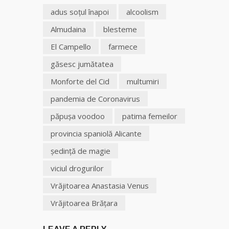
adus soţul înapoi
alcoolism
Almudaina
blesteme
El Campello
farmece
găsesc jumătatea
Monforte del Cid
multumiri
pandemia de Coronavirus
păpuşa voodoo
patima femeilor
provincia spaniolă Alicante
şedinţă de magie
viciul drogurilor
Vrăjitoarea Anastasia Venus
Vrăjitoarea Brăţara