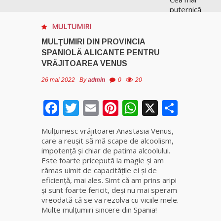
puternică
vrăjitoare
MULTUMIRI
de magie
albă și
MULŢUMIRI DIN PROVINCIA
neagră
SPANIOLĂ ALICANTE PENTRU
Vanessa
VRĂJITOAREA VENUS
26 mai 2022
By
admin
0
20
Clarvăzătoarea
Elena Natașa
Facebook
Twitter
Email
Pinterest
WhatsApp
X
Parta
Vrăjitoarea
Morgana,
Mulţumesc vrăjitoarei Anastasia Venus,
maestra
care a reuşit să mă scape de alcoolism,
magiei
impotenţă şi chiar de patima alcoolului.
negre
Este foarte pricepută la magie și am
rămas uimit de capacitățile ei și de
eficiență, mai ales. Simt că am prins aripi
Tămăduitoare
şi sunt foarte fericit, deși nu mai speram
Ana Maria
vreodată că se va rezolva cu viciile mele.
Multe mulţumiri sincere din Spania!
Vrăjitoarea