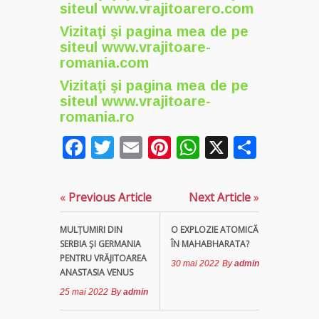
siteul
www.vrajitoarero.com
Vizitaţi şi pagina mea de pe
siteul
www.vrajitoare-
romania.com
Vizitaţi şi pagina mea de pe
siteul
www.vrajitoare-
romania.ro
Facebook
Twitter
Email
Pinterest
WhatsApp
X
Parta
«
Previous Article
Next Article
»
MULŢUMIRI DIN
O EXPLOZIE ATOMICĂ
SERBIA ȘI GERMANIA
ÎN MAHABHARATA?
PENTRU VRĂJITOAREA
30 mai 2022
By
admin
ANASTASIA VENUS
25 mai 2022
By
admin