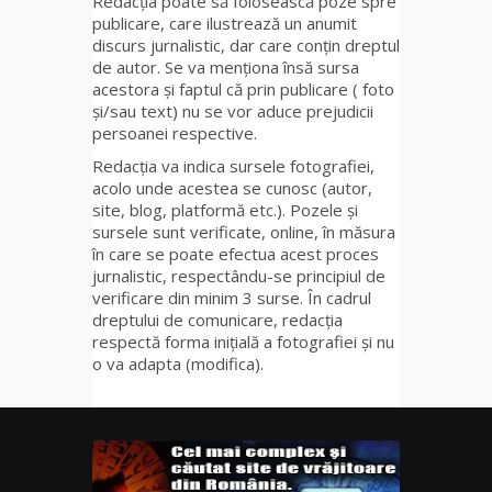
Redacția poate să folosească poze spre
publicare, care ilustrează un anumit
discurs jurnalistic, dar care conțin dreptul
de autor. Se va menționa însă sursa
acestora și faptul că prin publicare ( foto
și/sau text) nu se vor aduce prejudicii
persoanei respective.
Redacția va indica sursele fotografiei,
acolo unde acestea se cunosc (autor,
site, blog, platformă etc.). Pozele și
sursele sunt verificate, online, în măsura
în care se poate efectua acest proces
jurnalistic, respectându-se principiul de
verificare din minim 3 surse. În cadrul
dreptului de comunicare, redacția
respectă forma inițială a fotografiei și nu
o va adapta (modifica).