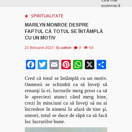
puternică
vrăjitoare
SPIRITUALITATE
de magie
albă și
MARILYN MONROE DESPRE
neagră
FAPTUL CĂ TOTUL SE ÎNTÂMPLĂ
Vanessa
CU UN MOTIV
21 februarie 2023
By
admin
0
65
Clarvăzătoarea
Elena Natașa
Facebook
Twitter
Email
Pinterest
WhatsApp
X
Parta
Vrăjitoarea
Morgana,
Cred că totul se întâmplă cu un motiv.
maestra
Oamenii se schimbă ca să înveţi să
magiei
renunţi la ei, lucrurile merg prost ca să
negre
le apreciezi atunci când merg bine,
crezi în minciuni ca să înveţi să nu ai
Tămăduitoare
încredere în nimeni în afară de tine şi,
Ana Maria
uneori, totul se duce de râpă ca să facă
loc lucrurilor bune.
Vrăjitoarea