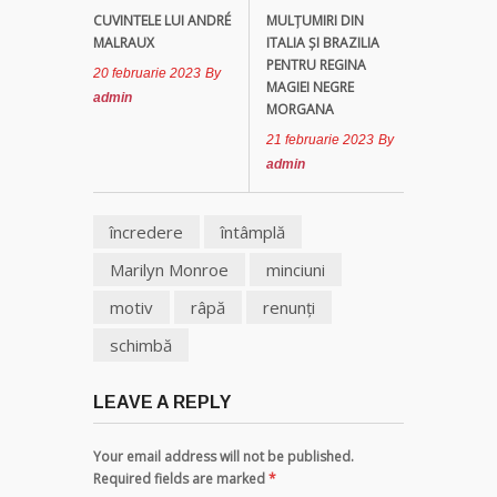
CUVINTELE LUI ANDRÉ
MULȚUMIRI DIN
Tămăduitoare
MALRAUX
ITALIA ȘI BRAZILIA
Somerda
PENTRU REGINA
20 februarie 2023
By
MAGIEI NEGRE
admin
MORGANA
Vrăjitoarea
Margareta
21 februarie 2023
By
care
admin
lucrează cu
5 tipuri de
magie
încredere
întâmplă
Marilyn Monroe
minciuni
Vrăjitoarea
Anastasia
motiv
râpă
renunţi
Venus are
schimbă
cele mai
puternice
leacuri
LEAVE A REPLY
Your email address will not be published.
Required fields are marked
*