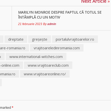
Next Article
»
MARILYN MONROE DESPRE FAPTUL CĂ TOTUL SE
ÎNTÂMPLĂ CU UN MOTIV
21 februarie 2023
By
admin
dreptate
greşește
portalulvrajitoarelor.ro
oare-romania.ro
vrajitoareledinromania.com
o
www.international-witches.com
-online.com
www.vrajitoareclub.com
omania.ro
www.vrajitoareonline.ro/
re marked
*