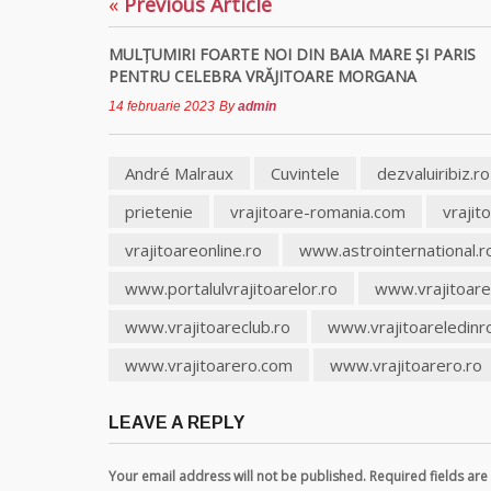
«
Previous Article
MULŢUMIRI FOARTE NOI DIN BAIA MARE ȘI PARIS
PENTRU CELEBRA VRĂJITOARE MORGANA
14 februarie 2023
By
admin
André Malraux
Cuvintele
dezvaluiribiz.ro
prietenie
vrajitoare-romania.com
vrajit
vrajitoareonline.ro
www.astrointernational.r
www.portalulvrajitoarelor.ro
www.vrajitoare
www.vrajitoareclub.ro
www.vrajitoareledinr
www.vrajitoarero.com
www.vrajitoarero.ro
LEAVE A REPLY
Your email address will not be published. Required fields a