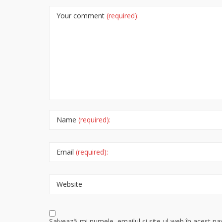
Your comment
(required):
Name
(required):
Email
(required):
Website
Salvează-mi numele, emailul și site-ul web în acest n