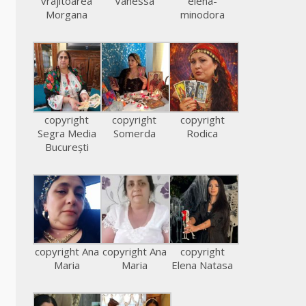
vrajitoarea
Vanessa
elena-
Morgana
minodora
copyright
copyright
copyright
Segra Media
Somerda
Rodica
București
copyright Ana
copyright Ana
copyright
Maria
Maria
Elena Natasa