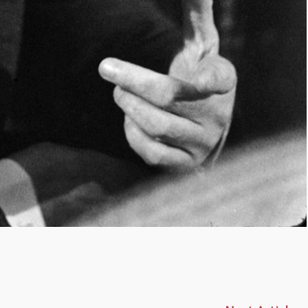
p
ajează