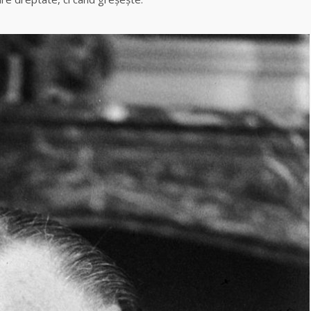
Celebra
vrăjitoare Rodica
Gheorghe,
singura fiică a
Mamei Omida
Celebra
tămăduitoare
vindecătoare de
farmece și
blesteme Sandra
Tămăduitoarea
Somerda
Cea mai
puternică
vrăjitoare de
magie albă și