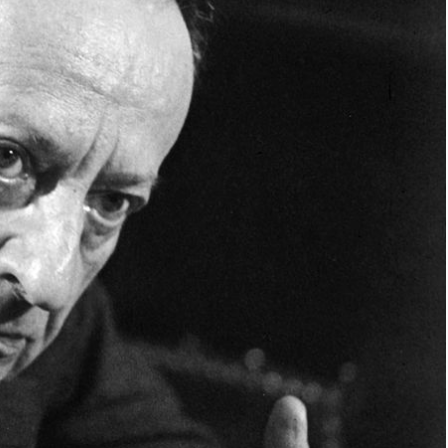
neagră Vanessa
Clarvăzătoarea
Elena Natașa
Vrăjitoarea
Morgana,
maestra magiei
negre
Tămăduitoarea
Ana Maria
Vrăjitoarea Elena
Minodora a
revenit din
Ierusalim