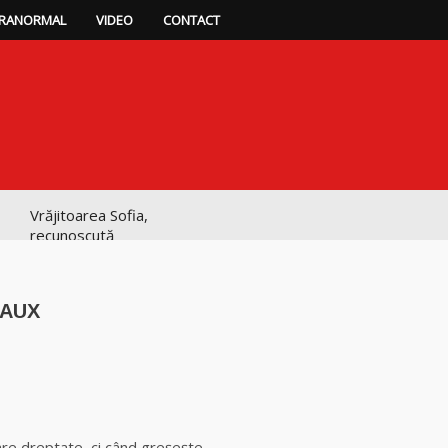
RANORMAL
VIDEO
CONTACT
Vrăjitoarea Sofia,
recunoscută
pretutindeni în
lume pentru
realizările ei
RAUX
prestigioase în
magie
Vrăjitoarea
p
ajează
Anastasia Venus
are cele mai
puternice leacuri
are dreptate, ci când greşește.