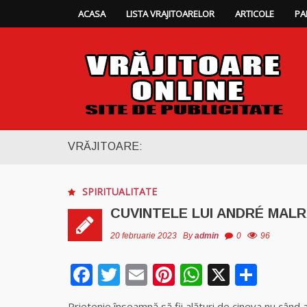
ACASA
LISTA VRAJITOARELOR
ARTICOLE
PA
VRĂJITOARE:
SPIRITUALITATE
CUVINTELE LUI ANDRÉ MAL
20 februarie 2023
By
admin
0
96
Facebook
Twitter
Email
Pinterest
WhatsAp
X
Part
Prietenie înseamnă să fii alături de cineva nu când 