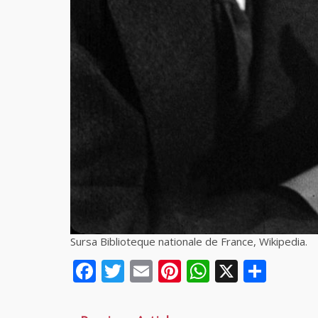
Sursa Biblioteque nationale de France, Wikipedia.
Facebook
Twitter
Email
Pinterest
WhatsAp
X
Part