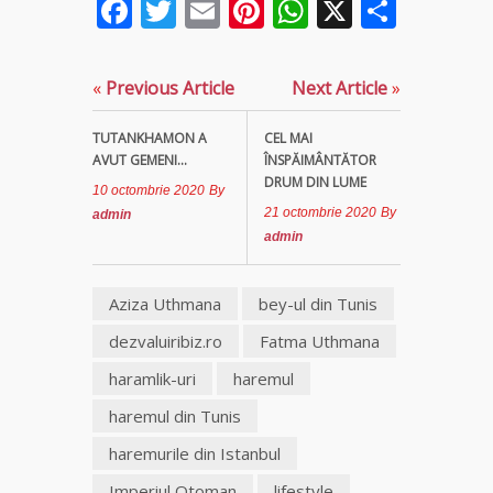
Facebook
Twitter
Email
Pinterest
WhatsApp
X
Parta
«
Previous Article
Next Article
»
TUTANKHAMON A
CEL MAI
AVUT GEMENI...
ÎNSPĂIMÂNTĂTOR
DRUM DIN LUME
10 octombrie 2020
By
21 octombrie 2020
By
admin
admin
Aziza Uthmana
bey-ul din Tunis
dezvaluiribiz.ro
Fatma Uthmana
haramlik-uri
haremul
haremul din Tunis
haremurile din Istanbul
Imperiul Otoman
lifestyle