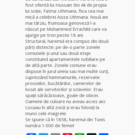
fost oferită lui Hussain Ibn Ali de propia
lui soţie, Fatma Uthmana, fiica cea mai
mică a celebrei Aziza Uthmana. Nouă ani
mai târziu, frumoasa genoveză l-a
născut pe Mohammed Errachild care va
ajunge pe tron peste 18 ani.
Structural, haremul era compus din două
părţi distincte: pe de-o parte zonele
comunele şi unul sau două etaje
constituind apartamentele nobiliare pe
de altă parte. Zonele comune erau
dispuse în jurul uneia sau mai multe curţi,
cuprinzând hammamurile, rezervate
proviziilor, bucătăriilor, camerelor de
locuit ale servitorilor şi sclavelor. Erau
spaţii sărăcăcioase, goale de obicei.
Oamenii de culoare nu aveau acces aici.
Locuiau în altă zonă şi erau folosiţi la
munci cele maigrele.
Se spune că în 1858, haremul din Tunis
număra 1.000 de femei!