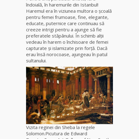
fiică a
îndoială, în haremurile din Istanbul!
Mamei
Haremul era în viziunea multora o școală
Omida
pentru femei frumoase, fine, elegante,
educate, puternice care continuau să
creeze intrigi pentru a ajunge să fie
Celebra
preferatele stăpânului. În schimb alţii
tămăduitoare
vedeau în harem o închisoare de femei
vindecătoare
capturate şi islamizate prin forță. Dacă
de farmece și
erau însă norocoase, ajungeau în patul
blesteme
sultanului.
Sandra
Tămăduitoare
Somerda
Cea mai
puternică
vrăjitoare
de magie
albă și
Vizita reginei din Sheba la regele
neagră
Solomon.Picutura de Edward
Vanessa