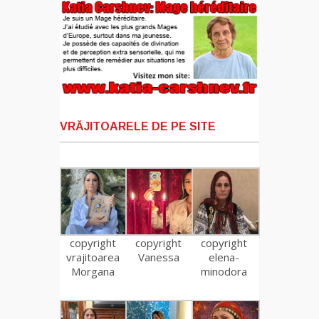
VRĂJITOARELE DE PE SITE
copyright
copyright
copyright
vrajitoarea
Vanessa
elena-
Morgana
minodora