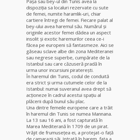
Pașa sau bey-ul din Tunis avea la
dispoziţia sa localuri rezervate cu sute
de femei, numite haramlik-uri, chiar
cartiere întregi de femei. Fiecare palat al
bey-ului avea haremul său. Numărul şi
originile acestor femei dădea un aspect
insolit şi exotic haremurilor ceea ce-i
făcea pe europeni să fantasmeze. Aici se
găseau sclave albe din zona Mediteranei
sau negrese superbe, cumpărate de la
Istanbul sau care căzuseră pradă în
urma unor incursiuni piratereşti.
În haremul din Tunis, codul de conduită
era strict şi urma cutumele celor de la
Istanbul: numai suveranul avea drept să
acţioneze în cadrul acestui spaţiu al
plăcerii după bunul său plac.
Una dintre femeile europene care a trăit
în haremul din Tunis se numea Mannana.
La 13 sau 16 ani, a fost capturată în
Marea Mediterană în 1709 de un pirat.
Vrăjit de frumuseţea ei, a protejat-o faţă
de camarazii săi. Intrată în harem, fata a