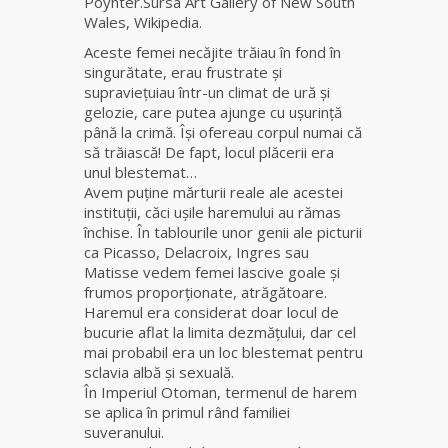
Poynter.Sursa Art Gallery of New South
Wales, Wikipedia.
Clarvăzătoarea
Aceste femei necăjite trăiau în fond în
Elena Natașa
singurătate, erau frustrate şi
supravieţuiau într-un climat de ură și
gelozie, care putea ajunge cu uşurinţă
Vrăjitoarea
până la crimă. Îşi ofereau corpul numai că
Morgana,
să trăiască! De fapt, locul plăcerii era
maestra
unul blestemat…
magiei
Avem puține mărturii reale ale acestei
negre
instituții, căci ușile haremului au rămas
închise. În tablourile unor genii ale picturii
Tămăduitoare
ca Picasso, Delacroix, Ingres sau
Ana Maria
Matisse vedem femei lascive goale și
frumos proporţionate, atrăgătoare.
Haremul era considerat doar locul de
Vrăjitoarea
bucurie aflat la limita dezmățului, dar cel
Elena
mai probabil era un loc blestemat pentru
Minodora
sclavia albă şi sexuală.
a revenit
În Imperiul Otoman, termenul de harem
din
se aplica în primul rând familiei
Ierusalim
suveranului.