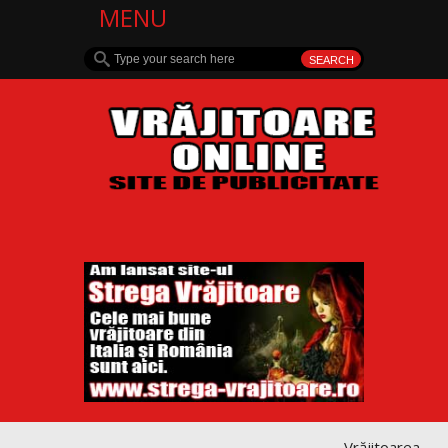
MENU
Vrăjitoarea