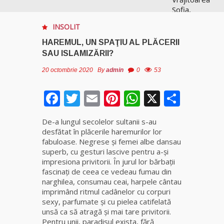
Sofia,
recunoscută
INSOLIT
pretutindeni
în lume
HAREMUL, UN SPAŢIU AL PLĂCERII
pentru
SAU ISLAMIZĂRII?
realizările ei
prestigioase
20 octombrie 2020
By
admin
0
53
în magie
Facebook
Twitter
Email
Pinterest
WhatsApp
X
Parta
Vrăjitoarea
Anastasia
De-a lungul secolelor sultanii s-au
Venus are
desfătat în plăcerile haremurilor lor
cele mai
fabuloase. Negrese și femei albe dansau
puternice
superb, cu gesturi lascive pentru a-şi
leacuri
impresiona privitorii. În jurul lor bărbaţii
fascinaţi de ceea ce vedeau fumau din
Celebra
narghilea, consumau ceai, harpele cântau
vrăjitoare
imprimând ritmul cadânelor cu corpuri
Rodica
sexy, parfumate și cu pielea catifelată
Gheorghe,
unsă ca să atragă şi mai tare privitorii.
singura
Pentru unii, paradisul exista, fără