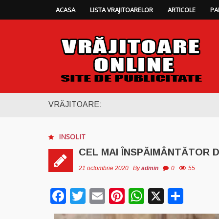
ACASA
LISTA VRAJITOARELOR
ARTICOLE
PA
VRĂJITOARE:
INSOLIT
CEL MAI ÎNSPĂIMÂNTĂTOR 
21 octombrie 2020
By
admin
0
55
Facebook
Twitter
Email
Pinterest
WhatsAp
X
Part