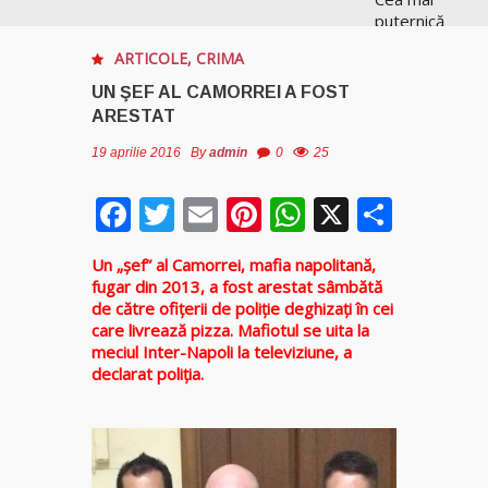
puternică
vrăjitoare
ARTICOLE
,
CRIMA
de magie
albă și
UN ŞEF AL CAMORREI A FOST
neagră
ARESTAT
Vanessa
19 aprilie 2016
By
admin
0
25
Clarvăzătoarea
Facebook
Twitter
Email
Pinterest
WhatsApp
X
Parta
Elena Natașa
Vrăjitoarea
Un „şef” al Camorrei, mafia napolitană,
Elena
fugar din 2013, a fost arestat sâmbătă
Minodora
de către ofițerii de poliție deghizaţi în cei
a revenit
care livrează pizza. Mafiotul se uita la
din
meciul Inter-Napoli la televiziune, a
Ierusalim
declarat poliția.
Tămăduitoare
Ana Maria