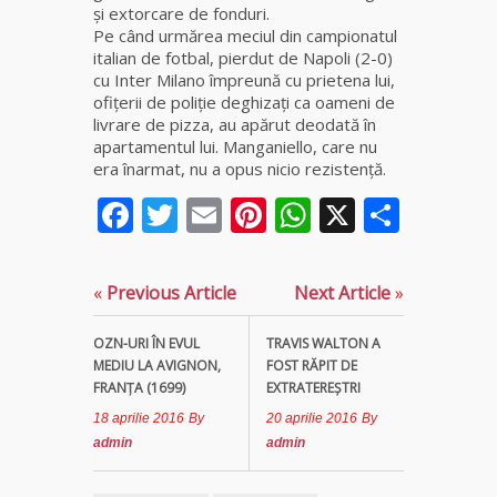
și extorcare de fonduri.
Pe când urmărea meciul din campionatul
italian de fotbal, pierdut de Napoli (2-0)
cu Inter Milano împreună cu prietena lui,
ofițerii de poliție deghizaţi ca oameni de
livrare de pizza, au apărut deodată în
apartamentul lui. Manganiello, care nu
era înarmat, nu a opus nicio rezistenţă.
Facebook
Twitter
Email
Pinterest
WhatsApp
X
Parta
«
Previous Article
Next Article
»
OZN-URI ÎN EVUL
TRAVIS WALTON A
MEDIU LA AVIGNON,
FOST RĂPIT DE
FRANŢA (1699)
EXTRATEREŞTRI
18 aprilie 2016
By
20 aprilie 2016
By
admin
admin