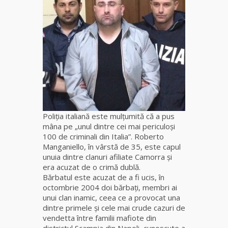
Vrăjitoarea
Margareta
care
lucrează cu
5 tipuri de
magie
Vrăjitoarea
Sofia,
recunoscută
pretutindeni
Poliția italiană este mulțumită că a pus
în lume
mâna pe „unul dintre cei mai periculoși
pentru
100 de criminali din Italia”. Roberto
realizările ei
Manganiello, în vârstă de 35, este capul
prestigioase
unuia dintre clanuri afiliate Camorra și
în magie
era acuzat de o crimă dublă.
Bărbatul este acuzat de a fi ucis, în
octombrie 2004 doi bărbați, membri ai
Vrăjitoarea
unui clan inamic, ceea ce a provocat una
Anastasia
dintre primele și cele mai crude cazuri de
Venus are
vendetta între familii mafiote din
cele mai
districtul Scampia din Napoli, cunoscute a