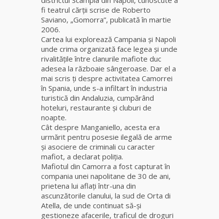
puternice
fi teatrul cărții scrise de Roberto
leacuri
Saviano, „Gomorra”, publicată în martie
2006.
Celebra
Cartea lui explorează Campania şi Napoli
vrăjitoare
unde crima organizată face legea şi unde
Rodica
rivalităţile între clanurile mafiote duc
Gheorghe,
adesea la războaie sângeroase. Dar el a
singura
mai scris ţi despre activitatea Camorrei
fiică a
în Spania, unde s-a infiltart în industria
Mamei
turistică din Andaluzia, cumpărând
Omida
hoteluri, restaurante şi cluburi de
noapte.
Cât despre Manganiello, acesta era
Celebra
urmărit pentru posesie ilegală de arme
tămăduitoare
și asociere de criminali cu caracter
vindecătoare
mafiot, a declarat poliția.
de farmece și
Mafiotul din Camorra a fost capturat în
blesteme
compania unei napolitane de 30 de ani,
Sandra
prietena lui aflaţi într-una din
ascunzătorile clanului, la sud de Orta di
Tămăduitoare
Atella, de unde continuat să-şi
Somerda
gestioneze afacerile, traficul de droguri