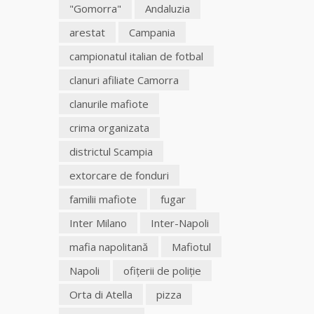
"Gomorra"
Andaluzia
arestat
Campania
campionatul italian de fotbal
clanuri afiliate Camorra
clanurile mafiote
crima organizata
districtul Scampia
extorcare de fonduri
familii mafiote
fugar
Inter Milano
Inter-Napoli
mafia napolitană
Mafiotul
Napoli
ofițerii de poliție
Orta di Atella
pizza