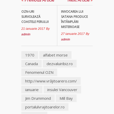
Tămăduitoare
OZN-URI
INVOCAREA LUI
Somerda
SURVOLEAZĂ
SATANA PRODUCE
COASTELE PERULUI
ÎNTÂMPLĂRI
Vrăjitoarea
MISTERIOASE
21 ianuarie 2017
By
Margareta
27 ianuarie 2017
By
admin
care
admin
lucrează cu
5 tipuri de
magie
1970
alfabet morse
Canada
dezvaluiribiz.ro
Vrăjitoarea
Anastasia
Fenomenul OZN
Venus are
cele mai
http://www.vrăjitoarero.com/
puternice
ianuarie
insulei Vancouver
leacuri
Jim Drummond
Mill Bay
portalulvrajitoarelor.ro