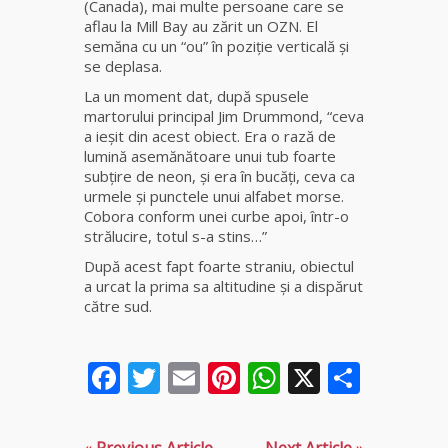
(Canada), mai multe persoane care se
Elena
aflau la Mill Bay au zărit un OZN. El
Minodora
semăna cu un “ou” în poziţie verticală şi
a revenit
se deplasa.
din
Ierusalim
La un moment dat, după spusele
martorului principal Jim Drummond, “ceva
a ieşit din acest obiect. Era o rază de
Celebra
lumină asemănătoare unui tub foarte
vrăjitoare
subţire de neon, şi era în bucăţi, ceva ca
Rodica
urmele şi punctele unui alfabet morse.
Gheorghe,
Cobora conform unei curbe apoi, într-o
singura
strălucire, totul s-a stins…”
fiică a
Mamei
După acest fapt foarte straniu, obiectul
Omida
a urcat la prima sa altitudine şi a dispărut
către sud.
Celebra
tămăduitoare
Facebook
Twitter
Email
Pinterest
WhatsApp
X
Parta
vindecătoare
de farmece și
blesteme
Sandra
«
Previous Article
Next Article
»