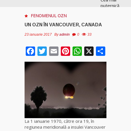
puternică
vrăjitoare
FENOMENUL OZN
de magie
albă și
UN OZN ÎN VANCOUVER, CANADA
neagră
Vanessa
23 ianuarie 2017
By
admin
0
33
Facebook
Twitter
Email
Pinterest
WhatsApp
X
Parta
Clarvăzătoarea
Elena Natașa
Vrăjitoarea
Morgana,
maestra
magiei
negre
Tămăduitoare
Ana Maria
La 1 ianuarie 1970, către ora 19, în
regiunea meridională a insulei Vancouver
Vrăjitoarea