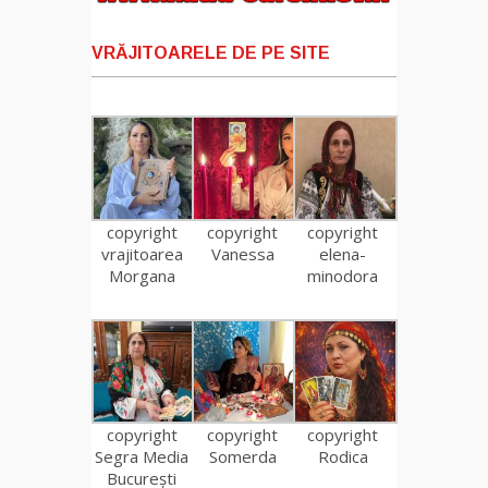
VRĂJITOARELE DE PE SITE
copyright
copyright
copyright
vrajitoarea
Vanessa
elena-
Morgana
minodora
copyright
copyright
copyright
Segra Media
Somerda
Rodica
București