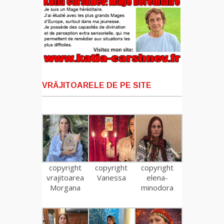
VRĂJITOARELE DE PE SITE
copyright
copyright
copyright
vrajitoarea
Vanessa
elena-
Morgana
minodora