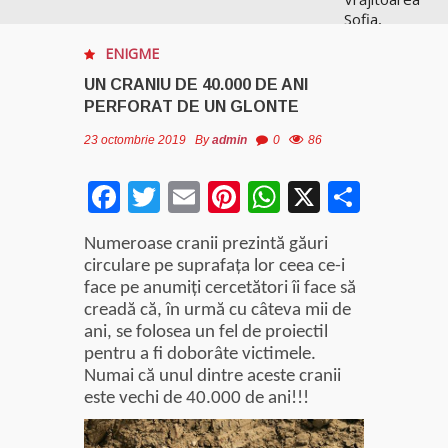
Sofia,
recunoscută
ENIGME
pretutindeni
în lume
UN CRANIU DE 40.000 DE ANI
pentru
PERFORAT DE UN GLONTE
realizările ei
prestigioase
23 octombrie 2019
By
admin
0
86
în magie
Facebook
Twitter
Email
Pinterest
WhatsApp
X
Parta
Vrăjitoarea
Anastasia
Numeroase cranii prezintă găuri
Venus are
circulare pe suprafaţa lor ceea ce-i
cele mai
face pe anumiţi cercetători îi face să
puternice
leacuri
creadă că, în urmă cu câteva mii de
ani, se folosea un fel de proiectil
pentru a fi doborâte victimele.
Celebra
Numai că unul dintre aceste cranii
vrăjitoare
este vechi de 40.000 de ani!!!
Rodica
Gheorghe,
singura