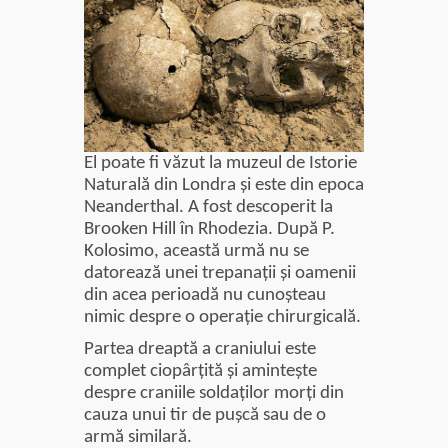
fiică a
Mamei
Omida
Celebra
tămăduitoare
vindecătoare
de farmece și
El poate fi văzut la muzeul de Istorie
blesteme
Naturală din Londra şi este din epoca
Sandra
Neanderthal. A fost descoperit la
Brooken Hill în Rhodezia. După P.
Tămăduitoare
Kolosimo, această urmă nu se
Somerda
datorează unei trepanaţii şi oamenii
din acea perioadă nu cunoşteau
nimic despre o operaţie chirurgicală.
Cea mai
puternică
Partea dreaptă a craniului este
vrăjitoare
complet ciopârţită şi aminteşte
de magie
despre craniile soldaţilor morţi din
albă și
cauza unui tir de puşcă sau de o
neagră
armă similară.
Vanessa