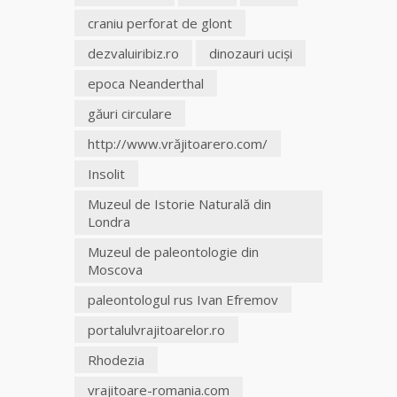
craniu perforat de glont
dezvaluiribiz.ro
dinozauri ucişi
epoca Neanderthal
găuri circulare
http://www.vrăjitoarero.com/
Insolit
Muzeul de Istorie Naturală din
Londra
Muzeul de paleontologie din
Moscova
paleontologul rus Ivan Efremov
portalulvrajitoarelor.ro
Rhodezia
vrajitoare-romania.com