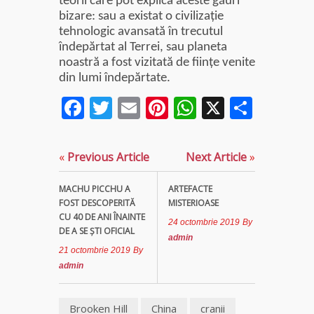
teorii care pot explica aceste găuri
bizare: sau a existat o civilizaţie
tehnologic avansată în trecutul
îndepărtat al Terrei, sau planeta
noastră a fost vizitată de fiinţe venite
din lumi îndepărtate.
Facebook
Twitter
Email
Pinterest
WhatsApp
X
Parta
«
Previous Article
Next Article
»
MACHU PICCHU A
ARTEFACTE
FOST DESCOPERITĂ
MISTERIOASE
CU 40 DE ANI ÎNAINTE
24 octombrie 2019
By
DE A SE ŞTI OFICIAL
admin
21 octombrie 2019
By
admin
Brooken Hill
China
cranii