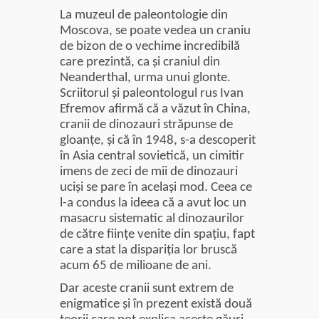
La muzeul de paleontologie din
Clarvăzătoarea
Moscova, se poate vedea un craniu
Elena Natașa
de bizon de o vechime incredibilă
care prezintă, ca şi craniul din
Neanderthal, urma unui glonte.
Vrăjitoarea
Scriitorul şi paleontologul rus Ivan
Morgana,
maestra
Efremov afirmă că a văzut în China,
magiei
cranii de dinozauri străpunse de
negre
gloanţe, şi că în 1948, s-a descoperit
în Asia central sovietică, un cimitir
imens de zeci de mii de dinozauri
Tămăduitoare
Ana Maria
ucişi se pare în acelaşi mod. Ceea ce
l-a condus la ideea că a avut loc un
masacru sistematic al dinozaurilor
Vrăjitoarea
de către fiinţe venite din spaţiu, fapt
Elena
care a stat la dispariţia lor bruscă
Minodora
a revenit
acum 65 de milioane de ani.
din
Dar aceste cranii sunt extrem de
Ierusalim
enigmatice şi în prezent există două