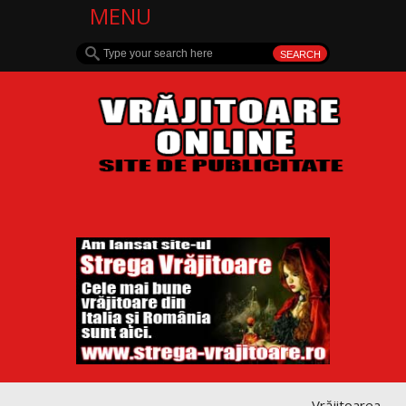
MENU
Vrăjitoarea