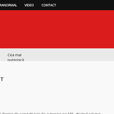
RANORMAL
VIDEO
CONTACT
Cea mai
puternică
vrăjitoare de
magie albă și
neagră Vanessa
IT
Clarvăzătoarea
Elena Natașa
p
ajează
Vrăjitoarea
Morgana,
 dornici de senzaţii tari de a merge pe M6, drumul cel mai