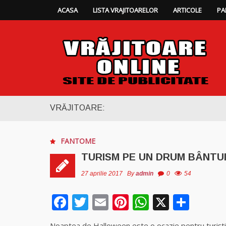
ACASA
LISTA VRAJITOARELOR
ARTICOLE
PA
VRĂJITOARE:
FANTOME
TURISM PE UN DRUM BÂNTU
27 aprilie 2017
By
admin
0
54
Facebook
Twitter
Email
Pinterest
WhatsAp
X
Part
Noaptea de Halloween este o ocazie pentru turiştii