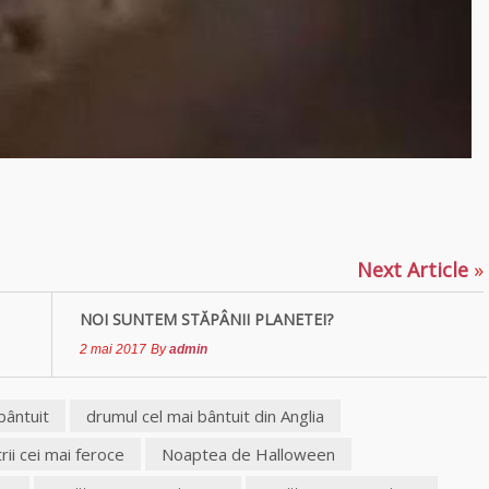
blesteme Sandra
Tămăduitoarea
Somerda
Vrăjitoarea
Margareta care
p
ajează
lucrează cu 5
tipuri de magie
Next Article
»
Vrăjitoarea
Anastasia Venus
are cele mai
NOI SUNTEM STĂPÂNII PLANETEI?
puternice leacuri
2 mai 2017
By
admin
bântuit
drumul cel mai bântuit din Anglia
ii cei mai feroce
Noaptea de Halloween