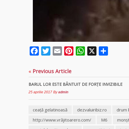
Facebook
Twitter
Email
Pinterest
WhatsAp
X
Part
«
Previous Article
BARUL LOR ESTE BÂNTUIT DE FORŢE INVIZIBILE
25 aprilie 2017
By
admin
ceaţă gelatinoasă
dezvaluiribiz.ro
drum 
http://www.vrăjitoarero.com/
M6
monştr