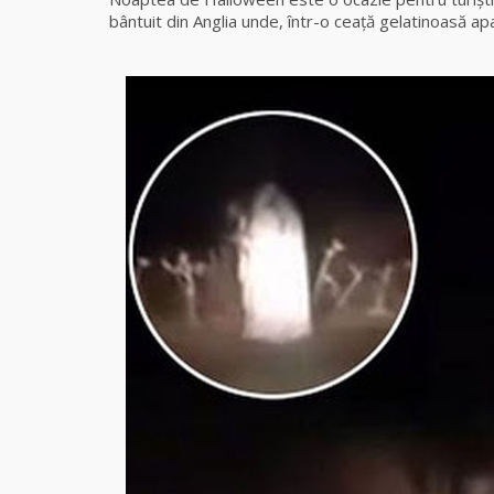
bântuit din Anglia unde, într-o ceaţă gelatinoasă apa