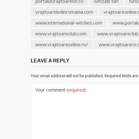
portalulvrajitoarelor.ro
senzaţii tari
turi
vrajitoareledinromania.com
vrajitoareonline.
www.international-witches.com
www.portalul
www.vrajitoareclub.com
www.vrajitoareclub
www.vrajitoareonline.ro/
www.vrajitoarero
LEAVE A REPLY
Your email address will not be published. Required fields a
Your comment
(required):