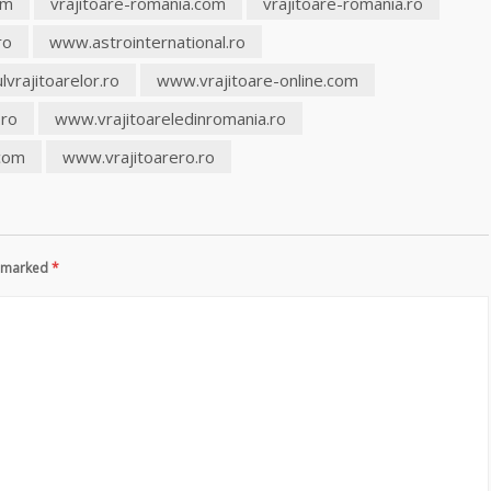
sm
vrajitoare-romania.com
vrajitoare-romania.ro
ro
www.astrointernational.ro
vrajitoarelor.ro
www.vrajitoare-online.com
.ro
www.vrajitoareledinromania.ro
.com
www.vrajitoarero.ro
re marked
*