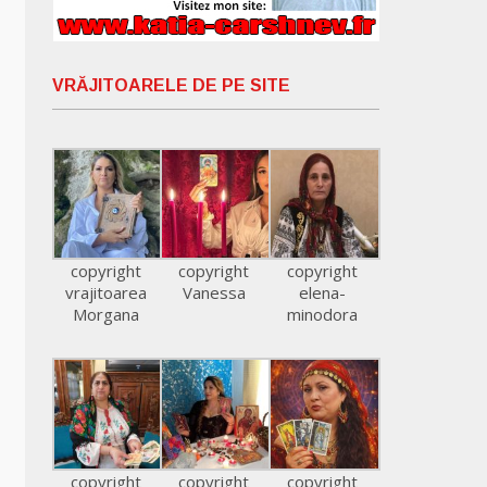
VRĂJITOARELE DE PE SITE
copyright
copyright
copyright
vrajitoarea
Vanessa
elena-
Morgana
minodora
copyright
copyright
copyright