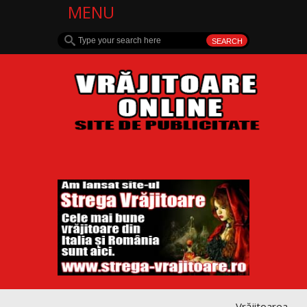
MENU
Vrăjitoarea