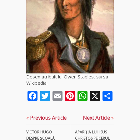
fiică a
Mamei
Omida
Celebra
tămăduitoare
vindecătoare
de farmece și
blesteme
Sandra
Desen atribuit lui Owen Staples, sursa
Tămăduitoare
Wikipedia.
Somerda
Facebook
Twitter
Email
Pinterest
WhatsApp
X
Parta
Cea mai
puternică
vrăjitoare
«
Previous Article
Next Article
»
de magie
albă și
neagră
VICTOR HUGO
APARIŢIA LUI IISUS
Vanessa
DESPRE ŞCOALĂ
CHRISTOS PE CERUL