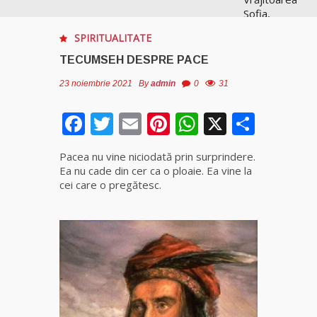
Sofia,
recunoscută
SPIRITUALITATE
pretutindeni
în lume
TECUMSEH DESPRE PACE
pentru
realizările ei
23 noiembrie 2021
By
admin
0
31
prestigioase
în magie
Facebook
Twitter
Email
Pinterest
WhatsApp
X
Parta
Vrăjitoarea
Pacea nu vine niciodată prin surprindere.
Anastasia
Ea nu cade din cer ca o ploaie. Ea vine la
Venus are
cei care o pregătesc.
cele mai
puternice
leacuri
Celebra
vrăjitoare
Rodica
Gheorghe,
singura