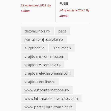
RUSIEI
22 noiembrie 2021
By
Clarvăzătoarea
24 noiembrie 2021
By
admin
Elena Natașa
admin
Vrăjitoarea
dezvaluiribiz.ro
pace
Morgana,
maestra
portalulvrajitoarelor.ro
magiei
surprindere
Tecumseh
negre
vrajitoare-romania.com
Tămăduitoare
vrajitoare-romania.ro
Ana Maria
vrajitoareledinromania.com
Vrăjitoarea
vrajitoareonline.ro
Elena
Minodora
www.astrointernational.ro
a revenit
din
www.international-witches.com
Ierusalim
www.portalulvrajitoarelor.ro