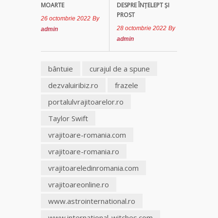
MOARTE
DESPRE ÎNŢELEPT ŞI
PROST
Tămăduitoare
26 octombrie 2022
By
Somerda
28 octombrie 2022
By
admin
admin
Vrăjitoarea
Margareta
bântuie
curajul de a spune
care
lucrează cu
dezvaluiribiz.ro
frazele
5 tipuri de
magie
portalulvrajitoarelor.ro
Taylor Swift
Vrăjitoarea
Anastasia
vrajitoare-romania.com
Venus are
vrajitoare-romania.ro
cele mai
puternice
vrajitoareledinromania.com
leacuri
vrajitoareonline.ro
www.astrointernational.ro
www.international-witches.com