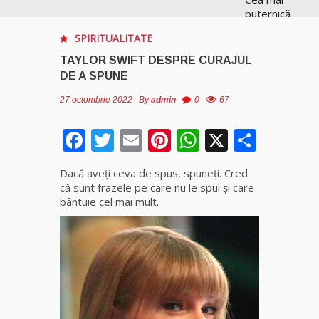
puternică
vrăjitoare
SPIRITUALITATE
de magie
albă și
TAYLOR SWIFT DESPRE CURAJUL
neagră
DE A SPUNE
Vanessa
27 octombrie 2022
By
admin
0
67
Clarvăzătoarea
Facebook
Twitter
Email
Pinterest
WhatsApp
X
Parta
Elena Natașa
Vrăjitoarea
Dacă aveți ceva de spus, spuneţi. Cred
Morgana,
că sunt frazele pe care nu le spui şi care
maestra
bântuie cel mai mult.
magiei
negre
Tămăduitoare
Ana Maria
Vrăjitoarea