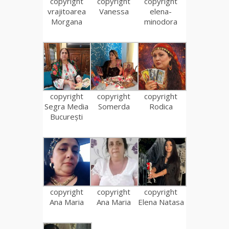
copyright
copyright
copyright
vrajitoarea
Vanessa
elena-
Morgana
minodora
copyright
copyright
copyright
Segra Media
Somerda
Rodica
București
copyright
copyright
copyright
Ana Maria
Ana Maria
Elena Natasa