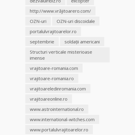
dezvaluiribiz.ro
elicopter
http://www.vrăjitoarero.com/
OZN-uri
OZN-uri discoidale
portalulvrajitoarelor.ro
septembrie
soldaţii americani
Structuri verticale misterioase
imense
vrajitoare-romania.com
vrajitoare-romania.ro
vrajitoareledinromania.com
vrajitoareonline.ro
www.astrointernational.ro
www.international-witches.com
www.portalulvrajitoarelor.ro