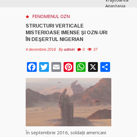
Anastasia
Venus are
FENOMENUL OZN
cele mai
puternice
STRUCTURI VERTICALE
leacuri
MISTERIOASE IMENSE ŞI OZN-URI
ÎN DEŞERTUL NIGERIAN
Celebra
4 decembrie 2016
By
admin
0
37
vrăjitoare
Rodica
Facebook
Twitter
Email
Pinterest
WhatsApp
X
Parta
Gheorghe,
singura
fiică a
Mamei
Omida
Celebra
tămăduitoare
vindecătoare
de farmece și
blesteme
În septembrie 2016, soldaţii americani
Sandra