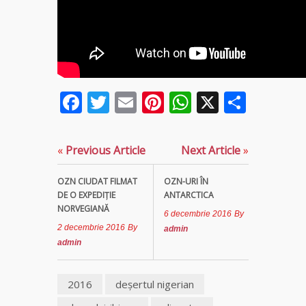
Tămăduitoare
Ana Maria
Vrăjitoarea
Elena
Facebook
Twitter
Email
Pinterest
WhatsApp
X
Parta
Minodora
a revenit
din
Ierusalim
«
Previous Article
Next Article
»
Vrăjitoarea
OZN CIUDAT FILMAT
OZN-URI ÎN
Margareta
DE O EXPEDIŢIE
ANTARCTICA
care
NORVEGIANĂ
lucrează cu
6 decembrie 2016
By
5 tipuri de
2 decembrie 2016
By
admin
magie
admin
2016
deşertul nigerian