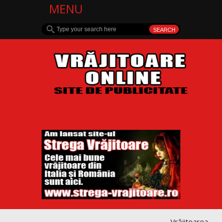
MENU
Vrăjitoarea