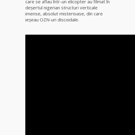
care se aflau într-un elicopter au filmat în
deşertul nigerian structuri verticale
Tămăduitoare
imense, absolut misterioase, din care
Somerda
ieşeau OZN-uri discoidale.
Cea mai
puternică
vrăjitoare
de magie
albă și
neagră
Vanessa
Clarvăzătoarea
Elena Natașa
Vrăjitoarea
Morgana,
maestra
magiei
negre