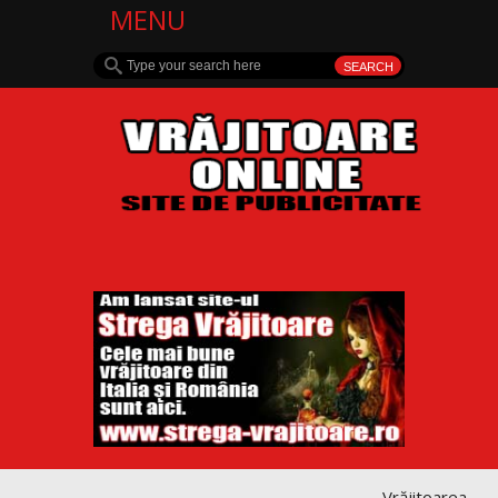
MENU
Vrăjitoarea