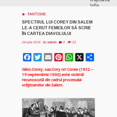
Sofia,
recunoscută
FANTOME
pretutindeni
în lume
SPECTRUL LUI COREY DIN SALEM
pentru
LE-A CERUT FEMEILOR SĂ SCRIE
realizările ei
ÎN CARTEA DIAVOLULUI
prestigioase
în magie
24 iulie 2016
By
admin
0
52
Facebook
Twitter
Email
Pinterest
WhatsApp
X
Parta
Vrăjitoarea
Anastasia
Venus are
Giles Corey, sau Cory ori Coree (1612 –
cele mai
19 septembrie 1692) este victimă
puternice
recunoscută din cadrul procesului
leacuri
vrăjitoarelor din Salem.
Celebra
vrăjitoare
Rodica
Gheorghe,
singura