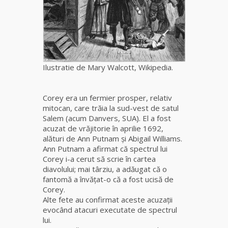
fiică a
Mamei
Omida
Celebra
tămăduitoare
Ilustratie de Mary Walcott, Wikipedia.
vindecătoare
de farmece și
blesteme
Corey era un fermier prosper, relativ
Sandra
mitocan, care trăia la sud-vest de satul
Salem (acum Danvers, SUA). El a fost
Tămăduitoare
acuzat de vrăjitorie în aprilie 1692,
Somerda
alături de Ann Putnam și Abigail Williams.
Ann Putnam a afirmat că spectrul lui
Corey i-a cerut să scrie în cartea
Cea mai
diavolului; mai târziu, a adăugat că o
puternică
fantomă a învățat-o că a fost ucisă de
vrăjitoare
Corey.
de magie
Alte fete au confirmat aceste acuzaţii
albă și
evocând atacuri executate de spectrul
neagră
lui.
Vanessa