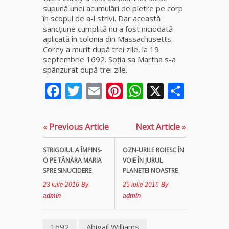
supună unei acumulări de pietre pe corp
în scopul de a-l strivi. Dar această
sancțiune cumplită nu a fost niciodată
aplicată în colonia din Massachusetts.
Corey a murit după trei zile, la 19
septembrie 1692. Soția sa Martha s-a
spânzurat după trei zile.
Facebook
Twitter
Email
Pinterest
WhatsApp
X
Parta
«
Previous Article
Next Article
»
STRIGOIUL A ÎMPINS-
OZN-URILE ROIESC ÎN
O PE TÂNĂRA MARIA
VOIE ÎN JURUL
SPRE SINUCIDERE
PLANETEI NOASTRE
23 iulie 2016
By
25 iulie 2016
By
admin
admin
1692
Abigail Williams