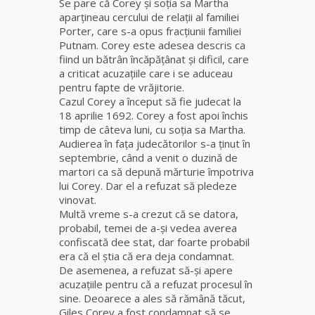
Se pare că Corey și soția sa Martha
aparțineau cercului de relații al familiei
Clarvăzătoarea
Porter, care s-a opus fracțiunii familiei
Elena Natașa
Putnam. Corey este adesea descris ca
fiind un bătrân încăpățânat și dificil, care
a criticat acuzaţiile care i se aduceau
Vrăjitoarea
pentru fapte de vrăjitorie.
Morgana,
Cazul Corey a început să fie judecat la
maestra
18 aprilie 1692. Corey a fost apoi închis
magiei
timp de câteva luni, cu soția sa Martha.
negre
Audierea în faţa judecătorilor s-a ţinut în
septembrie, când a venit o duzină de
Tămăduitoare
martori ca să depună mărturie împotriva
Ana Maria
lui Corey. Dar el a refuzat să pledeze
vinovat.
Multă vreme s-a crezut că se datora,
Vrăjitoarea
probabil, temei de a-şi vedea averea
Elena
confiscată dee stat, dar foarte probabil
Minodora
era că el știa că era deja condamnat.
a revenit
De asemenea, a refuzat să-și apere
din
acuzațiile pentru că a refuzat procesul în
Ierusalim
sine. Deoarece a ales să rămână tăcut,
Giles Corey a fost condamnat să se