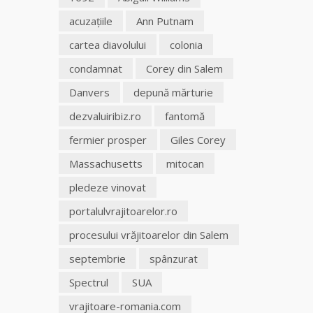
acuzațiile
Ann Putnam
cartea diavolului
colonia
condamnat
Corey din Salem
Danvers
depună mărturie
dezvaluiribiz.ro
fantomă
fermier prosper
Giles Corey
Massachusetts
mitocan
pledeze vinovat
portalulvrajitoarelor.ro
procesului vrăjitoarelor din Salem
septembrie
spânzurat
Spectrul
SUA
vrajitoare-romania.com