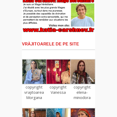
VRĂJITOARELE DE PE SITE
copyright
copyright
copyright
vrajitoarea
Vanessa
elena-
Morgana
minodora