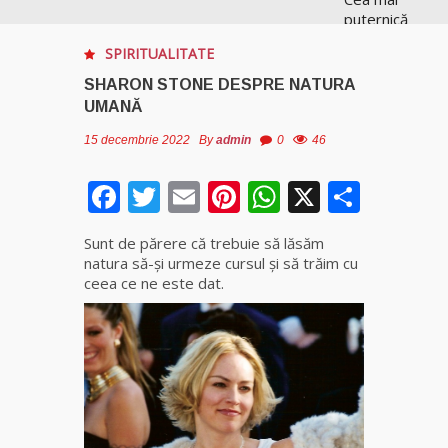
puternică
vrăjitoare
SPIRITUALITATE
de magie
albă și
SHARON STONE DESPRE NATURA
neagră
UMANĂ
Vanessa
15 decembrie 2022
By
admin
0
46
Clarvăzătoarea
Facebook
Twitter
Email
Pinterest
WhatsApp
X
Parta
Elena Natașa
Vrăjitoarea
Sunt de părere că trebuie să lăsăm
Morgana,
natura să-şi urmeze cursul şi să trăim cu
maestra
ceea ce ne este dat.
magiei
negre
Tămăduitoare
Ana Maria
Vrăjitoarea