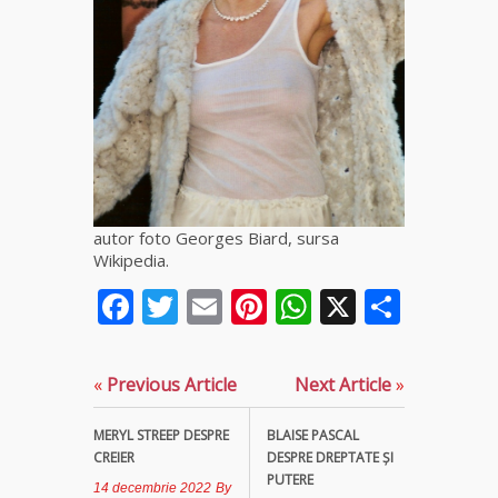
Elena
Minodora
a revenit
din
Ierusalim
Celebra
vrăjitoare
Rodica
Gheorghe,
autor foto Georges Biard, sursa
singura
Wikipedia.
fiică a
Mamei
Facebook
Twitter
Email
Pinterest
WhatsApp
X
Parta
Omida
Celebra
«
Previous Article
Next Article
»
tămăduitoare
vindecătoare
de farmece și
MERYL STREEP DESPRE
BLAISE PASCAL
blesteme
CREIER
DESPRE DREPTATE ȘI
Sandra
PUTERE
14 decembrie 2022
By