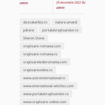
29 decembrie 2022
By
admin
Tămăduitoare
admin
Somerda
dezvaluiribiz.ro
natura umană
Vrăjitoarea
Margareta
părere
portalulvrajitoarelor.ro
care
Sharon Stone
lucrează cu
5 tipuri de
vrajitoare-romania.com
magie
vrajitoare-romania.ro
Vrăjitoarea
vrajitoareledinromania.com
Anastasia
Venus are
vrajitoareonline.ro
cele mai
www.astrointernational.ro
puternice
leacuri
www.international-witches.com
www.portalulvrajitoarelor.ro
www.vrajitoare-online.com