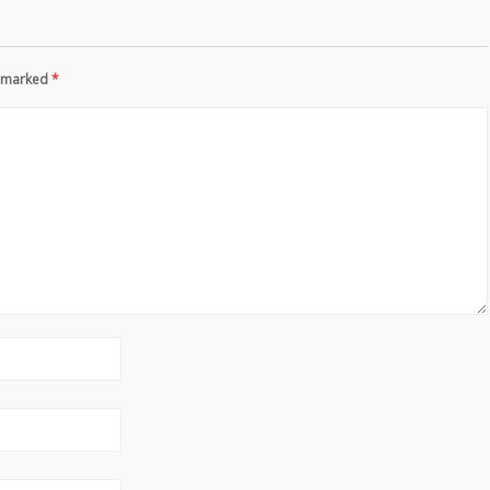
re marked
*