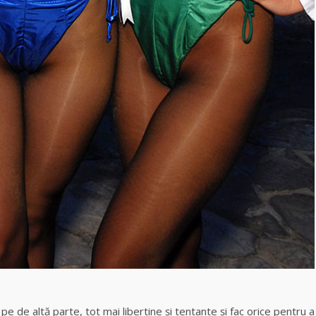
 de altă parte, tot mai libertine şi tentante şi fac orice pentru a