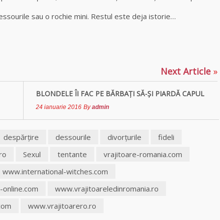
dessourile sau o rochie mini. Restul este deja istorie…
p
ajează
Next Article
»
BLONDELE ÎI FAC PE BĂRBAŢI SĂ-ŞI PIARDĂ CAPUL
24 ianuarie 2016
By
admin
despărţire
dessourile
divorţurile
fideli
.ro
Sexul
tentante
vrajitoare-romania.com
www.international-witches.com
-online.com
www.vrajitoareledinromania.ro
.com
www.vrajitoarero.ro