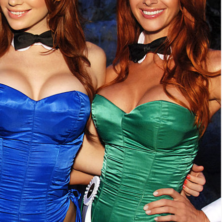
blesteme Sandra
Tămăduitoarea
Somerda
Vrăjitoarea
Margareta care
lucrează cu 5
tipuri de magie
Vrăjitoarea
Anastasia Venus
are cele mai
puternice leacuri