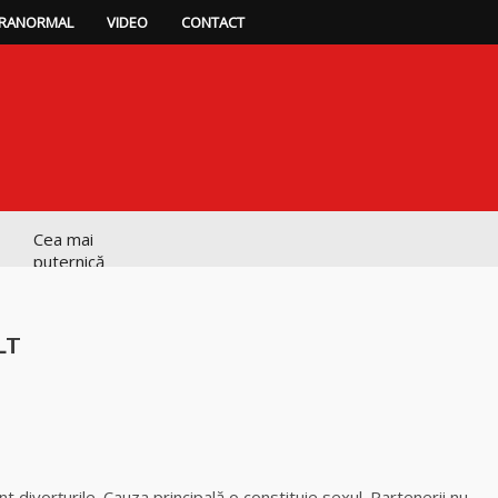
RANORMAL
VIDEO
CONTACT
Cea mai
puternică
vrăjitoare de
magie albă și
neagră Vanessa
LT
Clarvăzătoarea
Elena Natașa
p
ajează
Vrăjitoarea
Morgana,
 divorţurile. Cauza principală o constituie sexul. Partenerii nu