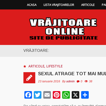
ACASA
LISTA VRAJITOARELOR
ARTICOLE
PA
VRĂJITOARE:
ARTICOLE
,
LIFESTYLE
SEXUL ATRAGE TOT MAI MU
23 ianuarie 2016
By
admin
0
38
Facebook
Twitter
Email
Pinterest
WhatsAp
X
Part
De când cu criza, constatăm că s-au înmulţit alarmant