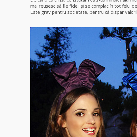
mai reuşesc să fie fideli şi se complac în tot felul 
Este grav pentru societate, pentru că dispar valorile