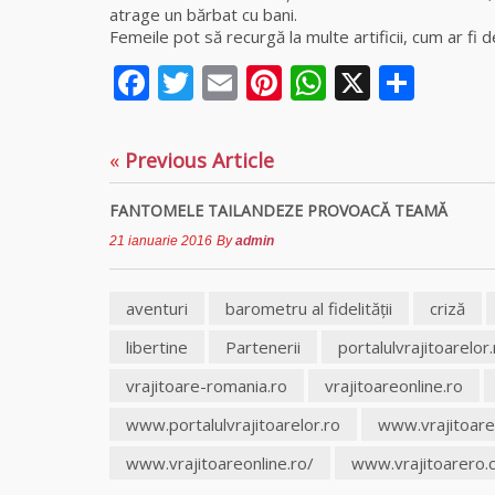
atrage un bărbat cu bani.
Femeile pot să recurgă la multe artificii, cum ar fi 
Facebook
Twitter
Email
Pinterest
WhatsAp
X
Part
«
Previous Article
FANTOMELE TAILANDEZE PROVOACĂ TEAMĂ
21 ianuarie 2016
By
admin
aventuri
barometru al fidelităţii
criză
libertine
Partenerii
portalulvrajitoarelor
vrajitoare-romania.ro
vrajitoareonline.ro
www.portalulvrajitoarelor.ro
www.vrajitoare
www.vrajitoareonline.ro/
www.vrajitoarero