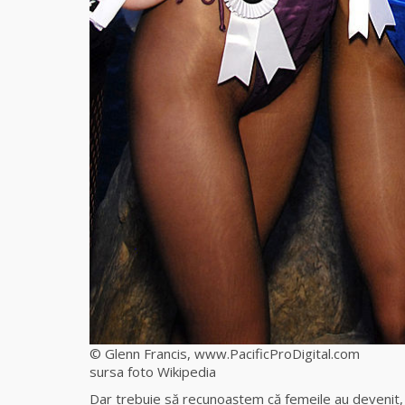
© Glenn Francis, www.PacificProDigital.com
sursa foto Wikipedia
Dar trebuie să recunoaştem că femeile au devenit, pe