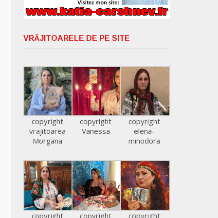
VRĂJITOARELE DE PE SITE
copyright
copyright
copyright
vrajitoarea
Vanessa
elena-
Morgana
minodora
copyright
copyright
copyright