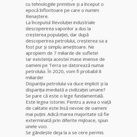
fiică a
cu tehnologiile primitive şi a început o
Mamei
epocă înfloritoare pe care o numim
Omida
Renaştere.
La începutul Revoluţiei industriale
descoperirea vaporilor a dus la
Celebra
creşterea populaţiei, dar după
tămăduitoare
descoperirea petrolului, creşterea sa a
vindecătoare
fost pur şi simplu ameţitoare. Ne
de farmece și
apropiem de 7 miliarde de suflete!
blesteme
Iar existenţa acestei mase imense de
Sandra
oameni pe Terra se datorează numai
petrolului. În 2020, vom fi probabil 8
Tămăduitoare
miliarde!
Somerda
Dispariţia petrolului va duce implicit şi la
dispariţia imediată a civilizaţiei umane?
Se pare că este o lege fundamentală.
Cea mai
Este legea Istoriei. Pentru a avea o viaţă
puternică
de calitate este însă nevoie de oameni
vrăjitoare
mai puţini. Adică marea majoritate să fie
de magie
exterminată prin diferite mijloace, spun
albă și
unele voci.
neagră
Se gândeşte deja la a se cere permis
Vanessa