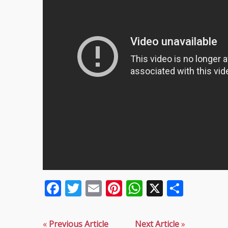
Facebook
Twitter
Email
Pinterest
WhatsApp
X
Parta
«
Previous Article
Next Article
»