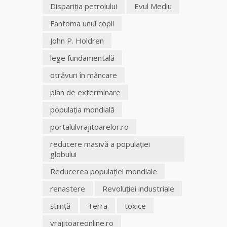
Dispariţia petrolului
Evul Mediu
Fantoma unui copil
John P. Holdren
lege fundamentală
otrăvuri în mâncare
plan de exterminare
populaţia mondială
portalulvrajitoarelor.ro
reducere masivă a populaţiei
globului
Reducerea populaţiei mondiale
renastere
Revoluţiei industriale
ştiinţă
Terra
toxice
vrajitoareonline.ro