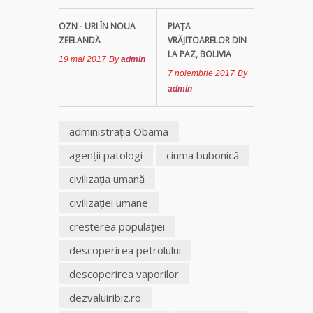
OZN - URI ÎN NOUA
PIAȚA
ZEELANDĂ
VRĂJITOARELOR DIN
LA PAZ, BOLIVIA
19 mai 2017
By
admin
7 noiembrie 2017
By
admin
administraţia Obama
agenţii patologi
ciuma bubonică
civilizaţia umană
civilizaţiei umane
creşterea populaţiei
descoperirea petrolului
descoperirea vaporilor
dezvaluiribiz.ro