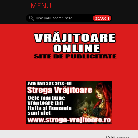
MENU
Vrăjitoarea