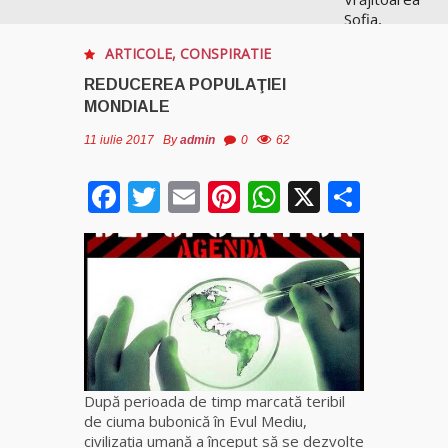
Sofia,
recunoscută
ARTICOLE
,
CONSPIRATIE
pretutindeni
în lume
REDUCEREA POPULAŢIEI
pentru
MONDIALE
realizările ei
prestigioase
11 iulie 2017
By
admin
0
62
în magie
Facebook
Twitter
Email
Pinterest
WhatsApp
X
Parta
Vrăjitoarea
Anastasia
Venus are
cele mai
puternice
leacuri
Celebra
vrăjitoare
Rodica
După perioada de timp marcată teribil
Gheorghe,
de ciuma bubonică în Evul Mediu,
singura
civilizaţia umană a început să se dezvolte