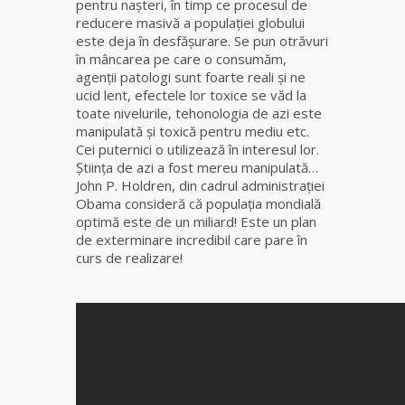
pentru naşteri, în timp ce procesul de
reducere masivă a populaţiei globului
Clarvăzătoarea
este deja în desfăşurare. Se pun otrăvuri
Elena Natașa
în mâncarea pe care o consumăm,
agenţii patologi sunt foarte reali şi ne
ucid lent, efectele lor toxice se văd la
Vrăjitoarea
toate nivelurile, tehonologia de azi este
Morgana,
manipulată şi toxică pentru mediu etc.
maestra
Cei puternici o utilizează în interesul lor.
magiei
Ştiinţa de azi a fost mereu manipulată…
negre
John P. Holdren, din cadrul administraţiei
Obama consideră că populaţia mondială
Tămăduitoare
optimă este de un miliard! Este un plan
Ana Maria
de exterminare incredibil care pare în
curs de realizare!
Vrăjitoarea
Elena
Minodora
a revenit
din
Ierusalim