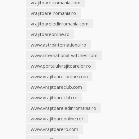
vrajitoare-romania.com
vrajitoare-romania.ro
Clarvăzătoarea
Elena Natașa
vrajitoareledinromania.com
vrajitoareonline.ro
Vrăjitoarea
Morgana,
www.astrointernational.ro
maestra
magiei
www.international-witches.com
negre
www.portalulvrajitoarelor.ro
Tămăduitoare
www.vrajitoare-online.com
Ana Maria
www.vrajitoareclub.com
Vrăjitoarea
www.vrajitoareclub.ro
Elena
www.vrajitoareledinromania.ro
Minodora
a revenit
www.vrajitoareonline.ro/
din
Ierusalim
www.vrajitoarero.com