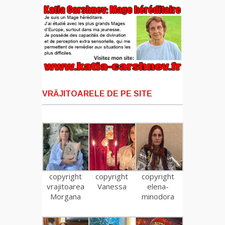
VRĂJITOARELE DE PE SITE
copyright
copyright
copyright
vrajitoarea
Vanessa
elena-
Morgana
minodora