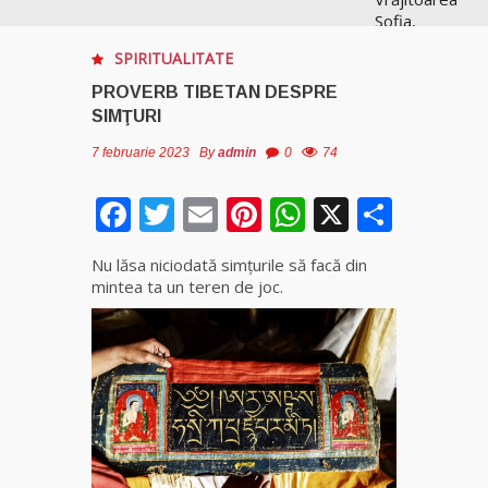
Sofia,
recunoscută
SPIRITUALITATE
pretutindeni
în lume
PROVERB TIBETAN DESPRE
pentru
SIMŢURI
realizările ei
prestigioase
7 februarie 2023
By
admin
0
74
în magie
Facebook
Twitter
Email
Pinterest
WhatsApp
X
Parta
Vrăjitoarea
Anastasia
Nu lăsa niciodată simţurile să facă din
Venus are
mintea ta un teren de joc.
cele mai
puternice
leacuri
Celebra
vrăjitoare
Rodica
Gheorghe,
singura