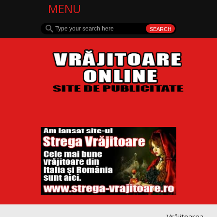
MENU
Vrăjitoarea