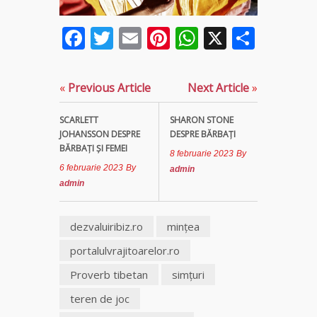
fiică a
Mamei
Facebook
Twitter
Email
Pinterest
WhatsApp
X
Parta
Omida
Celebra
tămăduitoare
«
Previous Article
Next Article
»
vindecătoare
de farmece și
SCARLETT
SHARON STONE
blesteme
JOHANSSON DESPRE
DESPRE BĂRBAŢI
Sandra
BĂRBAŢI ŞI FEMEI
8 februarie 2023
By
6 februarie 2023
By
admin
Tămăduitoare
admin
Somerda
dezvaluiribiz.ro
minţea
Cea mai
puternică
portalulvrajitoarelor.ro
vrăjitoare
de magie
Proverb tibetan
simţuri
albă și
neagră
teren de joc
Vanessa