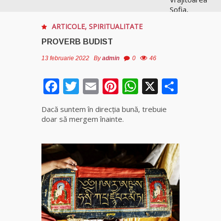
Sofia,
recunoscută
ARTICOLE
,
SPIRITUALITATE
pretutindeni
în lume
PROVERB BUDIST
pentru
realizările ei
13 februarie 2022
By
admin
0
46
prestigioase
în magie
Facebook
Twitter
Email
Pinterest
WhatsApp
X
Parta
Vrăjitoarea
Dacă suntem în direcția bună, trebuie
Anastasia
doar să mergem înainte.
Venus are
cele mai
puternice
leacuri
Celebra
vrăjitoare
Rodica
Gheorghe,
singura