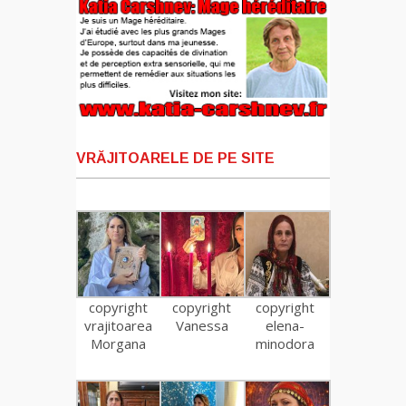
VRĂJITOARELE DE PE SITE
copyright
copyright
copyright
vrajitoarea
Vanessa
elena-
Morgana
minodora