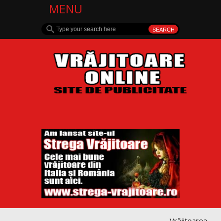
MENU
Vrăjitoarea