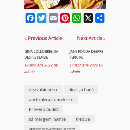
fiică a
Mamei
Facebook
Twitter
Email
Pinterest
WhatsApp
X
Parta
Omida
Celebra
tămăduitoare
«
Previous Article
Next Article
»
vindecătoare
de farmece și
GINA LOLLOBRIGIDA
JANE FONDA DESPRE
blesteme
DESPRE FEMEIE
FERICIRE
Sandra
12 februarie 2022
By
14 februarie 2022
By
admin
admin
Tămăduitoare
Somerda
dezvaluiribiz.ro
direcția bună
Cea mai
puternică
portalulvrajitoarelor.ro
vrăjitoare
Proverb budist
de magie
albă și
să mergem înainte
trebuie
neagră
Vanessa
vrajitoare-romania.com