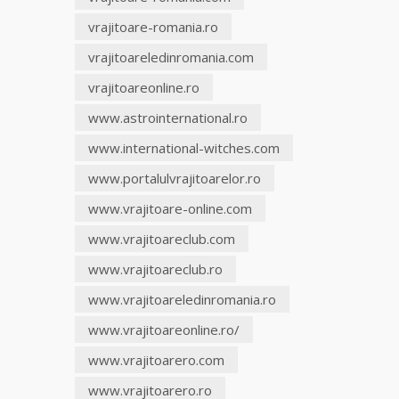
vrajitoare-romania.ro
Clarvăzătoarea
Elena Natașa
vrajitoareledinromania.com
vrajitoareonline.ro
Vrăjitoarea
www.astrointernational.ro
Morgana,
maestra
www.international-witches.com
magiei
negre
www.portalulvrajitoarelor.ro
www.vrajitoare-online.com
Tămăduitoare
Ana Maria
www.vrajitoareclub.com
www.vrajitoareclub.ro
Vrăjitoarea
Elena
www.vrajitoareledinromania.ro
Minodora
www.vrajitoareonline.ro/
a revenit
din
www.vrajitoarero.com
Ierusalim
www.vrajitoarero.ro