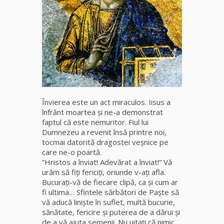
fiică a
Mamei
Omida
Celebra
tămăduitoare
vindecătoare
de farmece și
blesteme
Sandra
Învierea este un act miraculos. Iisus a
înfrânt moartea şi ne-a demonstrat
faptul că este nemuritor. Fiul lui
Tămăduitoare
Dumnezeu a revenit însă printre noi,
Somerda
tocmai datorită dragostei veşnice pe
care ne-o poartă.
Cea mai
”Hristos a înviat! Adevărat a înviat!” Vă
puternică
urăm să fiţi fericiţi, oriunde v-aţi afla.
vrăjitoare
Bucuraţi-vă de fiecare clipă, ca şi cum ar
de magie
fi ultima… Sfintele sărbători de Paște să
albă și
vă aducă liniște în suflet, multă bucurie,
neagră
sănătate, fericire și puterea de a dărui și
Vanessa
de a vă ajuta semenii. Nu uitaţi că nimic