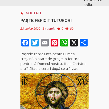
Sofia,
recunoscută
NOUTATI
pretutindeni
în lume
PAŞTE FERICIT TUTUROR!
pentru
realizările ei
23 aprilie 2022
By
admin
0
89
prestigioase
în magie
Facebook
Twitter
Email
Pinterest
WhatsApp
X
Parta
Vrăjitoarea
Paştele reprezintă pentru lumea
Anastasia
creştină o stare de grație, o fericire
Venus are
pentru că Domnul nostru, Iisus Christos
cele mai
s-a înălţat la ceruri după ce a înviat.
puternice
leacuri
Celebra
vrăjitoare
Rodica
Gheorghe,
singura