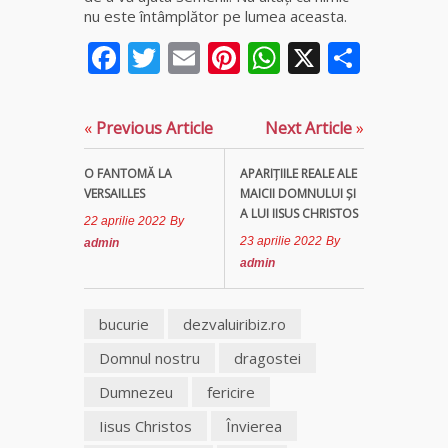
nu este întâmplător pe lumea aceasta.
Clarvăzătoarea
Facebook
Twitter
Email
Pinterest
WhatsApp
X
Parta
Elena Natașa
Vrăjitoarea
«
Previous Article
Next Article
»
Morgana,
maestra
magiei
O FANTOMĂ LA
APARIŢIILE REALE ALE
negre
VERSAILLES
MAICII DOMNULUI ŞI
A LUI IISUS CHRISTOS
22 aprilie 2022
By
Tămăduitoare
23 aprilie 2022
By
admin
Ana Maria
admin
Vrăjitoarea
bucurie
dezvaluiribiz.ro
Elena
Minodora
Domnul nostru
dragostei
a revenit
Dumnezeu
fericire
din
Ierusalim
Iisus Christos
Învierea