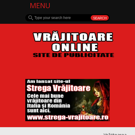
MENU
Vrăjitoarea