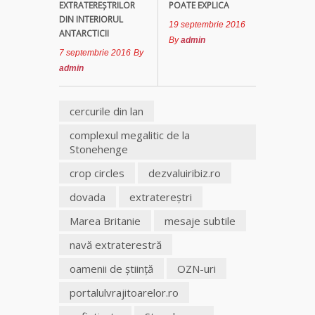
EXTRATEREŞTRILOR
POATE EXPLICA
DIN INTERIORUL
19 septembrie 2016
ANTARCTICII
By
admin
7 septembrie 2016
By
admin
cercurile din lan
complexul megalitic de la
Stonehenge
crop circles
dezvaluiribiz.ro
dovada
extratereştri
Marea Britanie
mesaje subtile
navă extraterestră
oamenii de ştiinţă
OZN-uri
portalulvrajitoarelor.ro