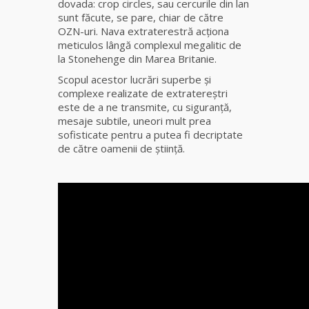
dovada: crop circles, sau cercurile din lan
Elena
sunt făcute, se pare, chiar de către
Minodora
OZN-uri. Nava extraterestră acţiona
a revenit
meticulos lângă complexul megalitic de
din
la Stonehenge din Marea Britanie.
Ierusalim
Scopul acestor lucrări superbe şi
complexe realizate de extratereştri
Celebra
este de a ne transmite, cu siguranţă,
vrăjitoare
mesaje subtile, uneori mult prea
Rodica
sofisticate pentru a putea fi decriptate
Gheorghe,
de către oamenii de ştiinţă.
singura
fiică a
Mamei
Omida
Celebra
tămăduitoare
vindecătoare
de farmece și
blesteme
Sandra