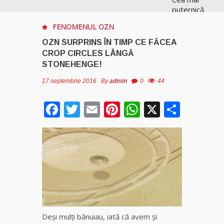
puternică
vrăjitoare
FENOMENUL OZN
de magie
albă și
OZN SURPRINS ÎN TIMP CE FĂCEA
neagră
CROP CIRCLES LÂNGĂ
Vanessa
STONEHENGE!
17 septembrie 2016
By
admin
0
44
Clarvăzătoarea
Elena Natașa
Facebook
Twitter
Email
Pinterest
WhatsApp
X
Parta
Vrăjitoarea
Morgana,
maestra
magiei
negre
Tămăduitoare
Ana Maria
Deşi mulţi bănuiau, iată că avem şi
Vrăjitoarea