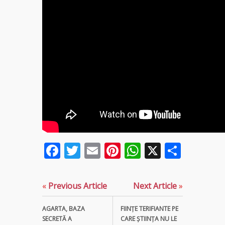
Tămăduitoare
Somerda
Vrăjitoarea
Margareta
care
lucrează cu
5 tipuri de
magie
Vrăjitoarea
Anastasia
Facebook
Twitter
Email
Pinterest
WhatsApp
X
Parta
Venus are
cele mai
puternice
leacuri
«
Previous Article
Next Article
»
AGARTA, BAZA
FIINŢE TERIFIANTE PE
SECRETĂ A
CARE ŞTIINŢA NU LE