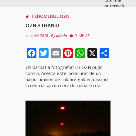
puternică
vrăjitoare
FENOMENUL OZN
de magie
albă și
OZN STRANIU
neagră
Vanessa
4 martie 2016
By
admin
0
25
Facebook
Twitter
Email
Pinterest
WhatsApp
X
Parta
Clarvăzătoarea
Elena Natașa
Un bărbat a fotografiat un OZN puţin
Vrăjitoarea
comun. Acesta este înconjurat de un
Morgana,
halou luminos de culoare galbenă având
maestra
în centrul său un cerc de culoare roz.
magiei
negre
Tămăduitoare
Ana Maria
Vrăjitoarea