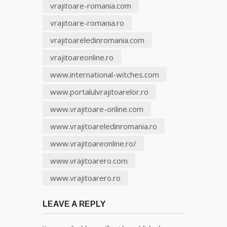
vrajitoare-romania.com
Tămăduitoare
vrajitoare-romania.ro
Somerda
vrajitoareledinromania.com
Vrăjitoarea
vrajitoareonline.ro
Margareta
care
www.international-witches.com
lucrează cu
www.portalulvrajitoarelor.ro
5 tipuri de
magie
www.vrajitoare-online.com
www.vrajitoareledinromania.ro
Vrăjitoarea
Anastasia
www.vrajitoareonline.ro/
Venus are
cele mai
www.vrajitoarero.com
puternice
www.vrajitoarero.ro
leacuri
LEAVE A REPLY