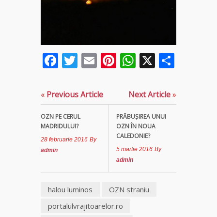
Elena
Minodora
a revenit
din
Ierusalim
Facebook
Twitter
Email
Pinterest
WhatsApp
X
Parta
Celebra
vrăjitoare
Rodica
«
Previous Article
Next Article
»
Gheorghe,
singura
fiică a
OZN PE CERUL
PRĂBUŞIREA UNUI
Mamei
MADRIDULUI?
OZN ÎN NOUA
Omida
CALEDONIE?
28 februarie 2016
By
5 martie 2016
By
admin
Celebra
admin
tămăduitoare
vindecătoare
halou luminos
OZN straniu
de farmece și
blesteme
portalulvrajitoarelor.ro
Sandra