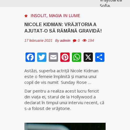
Sofia,
recunoscută
INSOLIT
,
MAGIA IN LUME
pretutindeni
în lume
NICOLE KIDMAN: VRĂJITORIA A
pentru
AJUTAT-O SĂ RĂMÂNĂ GRAVIDĂ!
realizările ei
prestigioase
17 februarie 2021
By
admin
0
194
în magie
Facebook
Twitter
Email
Pinterest
WhatsApp
X
Parta
Vrăjitoarea
Anastasia
Astăzi, superba actriţă Nicole Kidman
Venus are
este o femeie împlinită şi mama unui
cele mai
copil de vis numit Sunday Rose …
puternice
leacuri
Dar pentru a realiza acest lucru fericit
din viaţa ei, starul de la Hollywood a
declarat în timpul unui interviu recent, că
Celebra
s-a folosit de vrăjitorie.
vrăjitoare
Rodica
Gheorghe,
singura