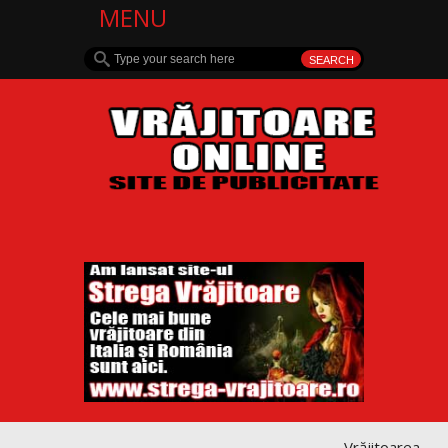
MENU
Vrăjitoarea