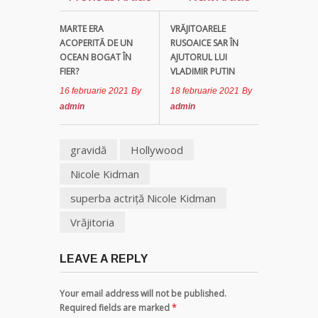
MARTE ERA
VRĂJITOARELE
Clarvăzătoarea
ACOPERITĂ DE UN
RUSOAICE SAR ÎN
Elena Natașa
OCEAN BOGAT ÎN
AJUTORUL LUI
FIER?
VLADIMIR PUTIN
Vrăjitoarea
16 februarie 2021
By
18 februarie 2021
By
Morgana,
admin
admin
maestra
magiei
negre
gravidă
Hollywood
Tămăduitoare
Nicole Kidman
Ana Maria
superba actriţă Nicole Kidman
Vrăjitoria
Vrăjitoarea
Elena
Minodora
LEAVE A REPLY
a revenit
din
Ierusalim
Your email address will not be published.
Required fields are marked
*