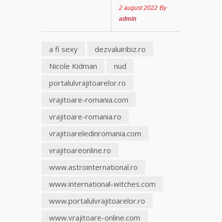
puternice
2 august 2022
By
leacuri
admin
Celebra
vrăjitoare
a fi sexy
dezvaluiribiz.ro
Rodica
Nicole Kidman
nud
Gheorghe,
singura
portalulvrajitoarelor.ro
fiică a
Mamei
vrajitoare-romania.com
Omida
vrajitoare-romania.ro
Celebra
vrajitoareledinromania.com
tămăduitoare
vrajitoareonline.ro
vindecătoare
de farmece și
www.astrointernational.ro
blesteme
Sandra
www.international-witches.com
www.portalulvrajitoarelor.ro
Tămăduitoare
Somerda
www.vrajitoare-online.com