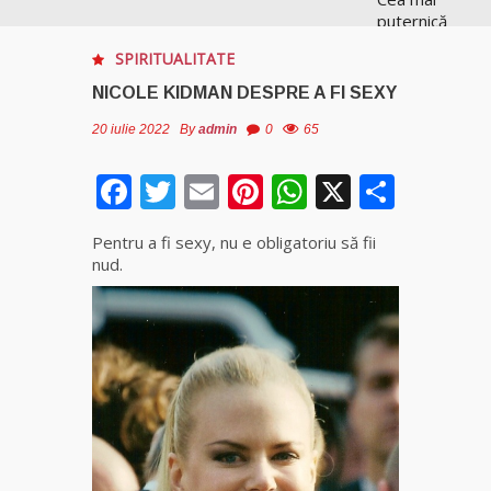
puternică
vrăjitoare
SPIRITUALITATE
de magie
albă și
NICOLE KIDMAN DESPRE A FI SEXY
neagră
Vanessa
20 iulie 2022
By
admin
0
65
Facebook
Twitter
Email
Pinterest
WhatsApp
X
Parta
Clarvăzătoarea
Elena Natașa
Pentru a fi sexy, nu e obligatoriu să fii
Vrăjitoarea
nud.
Elena
Minodora
a revenit
din
Ierusalim
Tămăduitoare
Ana Maria