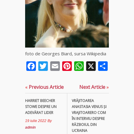
Vrăjitoarea
Margareta
care
lucrează cu
5 tipuri de
magie
Vrăjitoarea
foto de Georges Biard, sursa Wikipedia
Sofia,
recunoscută
Facebook
Twitter
Email
Pinterest
WhatsApp
X
Parta
pretutindeni
în lume
pentru
realizările ei
«
Previous Article
Next Article
»
prestigioase
în magie
HARRIET BEECHER
VRĂJITOAREA
STOWE DESPRE UN
ANASTASIA VENUS ȘI
Vrăjitoarea
ADEVĂRAT LIDER
VRAJITOARERO COM
Anastasia
ÎN INTERVIU DESPRE
19 iulie 2022
By
Venus are
RĂZBOIUL DIN
admin
cele mai
UCRAINA