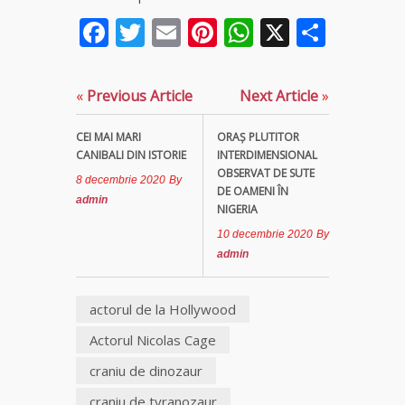
Facebook
Twitter
Email
Pinterest
WhatsApp
X
Parta
Clarvăzătoarea
Elena Natașa
«
Previous Article
Next Article
»
Vrăjitoarea
Morgana,
CEI MAI MARI
ORAŞ PLUTITOR
maestra
CANIBALI DIN ISTORIE
INTERDIMENSIONAL
magiei
OBSERVAT DE SUTE
negre
8 decembrie 2020
By
DE OAMENI ÎN
admin
NIGERIA
Tămăduitoare
10 decembrie 2020
By
Ana Maria
admin
Vrăjitoarea
Elena
actorul de la Hollywood
Minodora
a revenit
Actorul Nicolas Cage
din
craniu de dinozaur
Ierusalim
craniu de tyranozaur