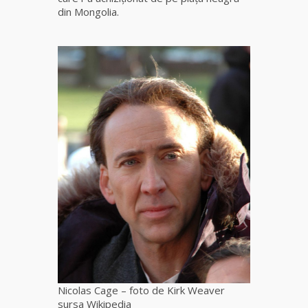
fiică a
din Mongolia.
Mamei
Omida
Celebra
tămăduitoare
vindecătoare
de farmece și
blesteme
Sandra
Tămăduitoare
Somerda
Cea mai
puternică
vrăjitoare
de magie
albă și
neagră
Nicolas Cage – foto de Kirk Weaver
Vanessa
sursa Wikipedia