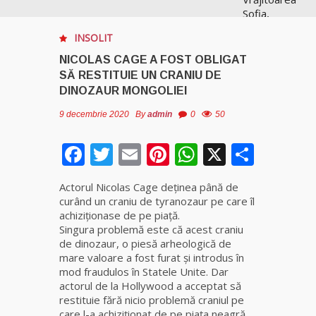
Sofia,
recunoscută
INSOLIT
pretutindeni
în lume
NICOLAS CAGE A FOST OBLIGAT
pentru
SĂ RESTITUIE UN CRANIU DE
realizările ei
DINOZAUR MONGOLIEI
prestigioase
în magie
9 decembrie 2020
By
admin
0
50
Facebook
Twitter
Email
Pinterest
WhatsApp
X
Parta
Vrăjitoarea
Anastasia
Venus are
Actorul Nicolas Cage deţinea până de
cele mai
curând un craniu de tyranozaur pe care îl
puternice
achiziţionase de pe piaţă.
leacuri
Singura problemă este că acest craniu
de dinozaur, o piesă arheologică de
Celebra
mare valoare a fost furat şi introdus în
vrăjitoare
mod fraudulos în Statele Unite. Dar
Rodica
actorul de la Hollywood a acceptat să
Gheorghe,
restituie fără nicio problemă craniul pe
singura
care l-a achiziţionat de pe piaţa neagră