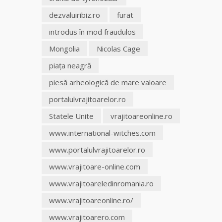
dezvaluiribiz.ro
furat
introdus în mod fraudulos
Mongolia
Nicolas Cage
piaţa neagră
piesă arheologică de mare valoare
portalulvrajitoarelor.ro
Statele Unite
vrajitoareonline.ro
www.international-witches.com
www.portalulvrajitoarelor.ro
www.vrajitoare-online.com
www.vrajitoareledinromania.ro
www.vrajitoareonline.ro/
www.vrajitoarero.com