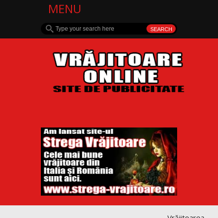
MENU
Vrăjitoarea