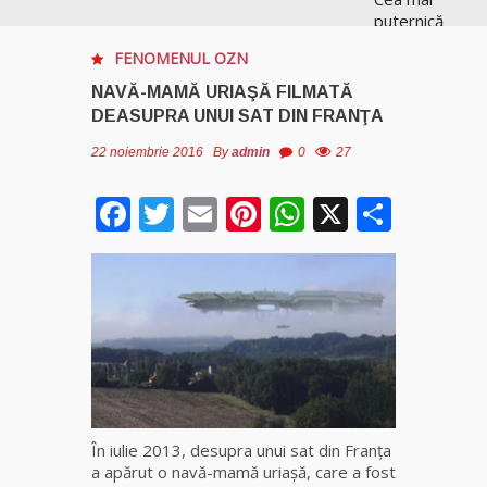
puternică
vrăjitoare
FENOMENUL OZN
de magie
albă și
NAVĂ-MAMĂ URIAŞĂ FILMATĂ
neagră
DEASUPRA UNUI SAT DIN FRANŢA
Vanessa
22 noiembrie 2016
By
admin
0
27
Clarvăzătoarea
Facebook
Twitter
Email
Pinterest
WhatsApp
X
Parta
Elena Natașa
Vrăjitoarea
Morgana,
maestra
magiei
negre
Tămăduitoare
Ana Maria
În iulie 2013, desupra unui sat din Franţa
a apărut o navă-mamă uriaşă, care a fost
Vrăjitoarea