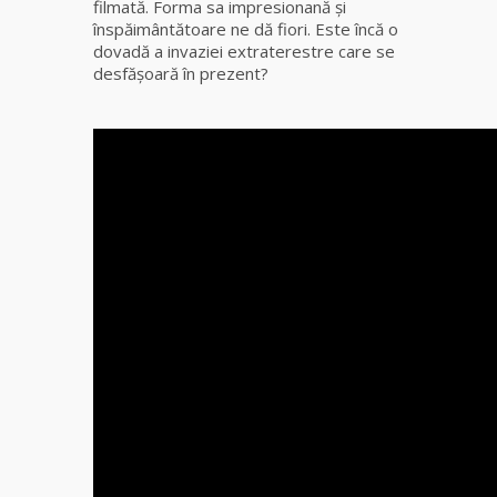
filmată. Forma sa impresionană şi
Elena
înspăimântătoare ne dă fiori. Este încă o
Minodora
dovadă a invaziei extraterestre care se
a revenit
desfăşoară în prezent?
din
Ierusalim
Celebra
vrăjitoare
Rodica
Gheorghe,
singura
fiică a
Mamei
Omida
Celebra
tămăduitoare
vindecătoare
de farmece și
blesteme
Sandra