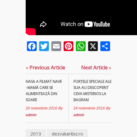
Tămăduitoare
Somerda
Vrăjitoarea
Margareta
Facebook
Twitter
Email
Pinterest
WhatsApp
X
Parta
care
lucrează cu
5 tipuri de
magie
«
Previous Article
Next Article
»
Vrăjitoarea
NASA A FILMAT NAVE
FORŢELE SPECIALE ALE
Anastasia
–MAMĂ CARE SE
SUA AU DESCOPERIT
Venus are
ALIMENTEAZĂ DIN
CEVA MISTERIOS LA
cele mai
SOARE
BAGRAM
puternice
leacuri
20 noiembrie 2016
By
24 noiembrie 2016
By
admin
admin
2013
dezvaluiribiz.ro