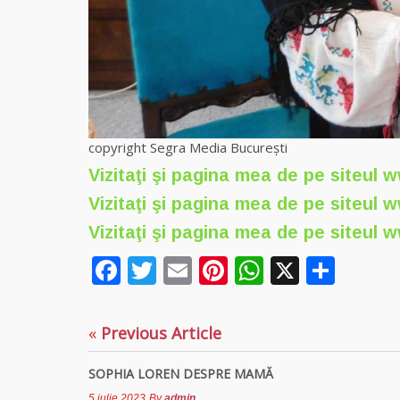
copyright Segra Media București
Vizitaţi şi pagina mea de pe siteul
w
Vizitaţi şi pagina mea de pe siteul
w
Vizitaţi şi pagina mea de pe siteul
w
Facebook
Twitter
Email
Pinterest
WhatsAp
X
Part
«
Previous Article
SOPHIA LOREN DESPRE MAMĂ
5 iulie 2023
By
admin