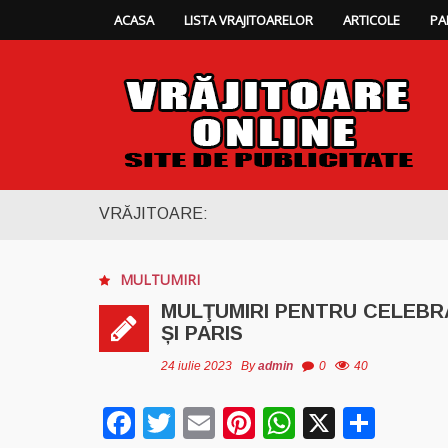
ACASA
LISTA VRAJITOARELOR
ARTICOLE
PA
VRĂJITOARE:
MULTUMIRI
MULŢUMIRI PENTRU CELEBR
ȘI PARIS
24 iulie 2023
By
admin
0
40
Facebook
Twitter
Email
Pinterest
WhatsAp
X
Part