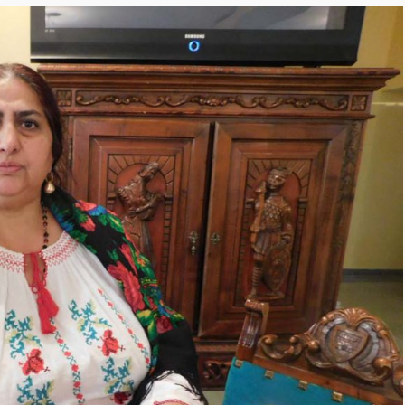
negre
Tămăduitoarea
Ana Maria
Vrăjitoarea Elena
Minodora a
revenit din
Ierusalim
Vrăjitoarea
Margareta care
lucrează cu 5
tipuri de magie