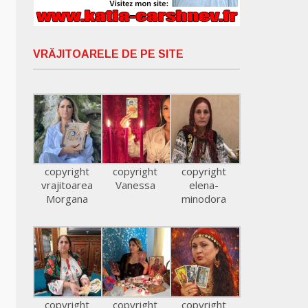
VRĂJITOARELE DE PE SITE
copyright
copyright
copyright
vrajitoarea
Vanessa
elena-
Morgana
minodora
copyright
copyright
copyright