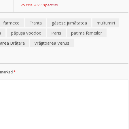
25 iulie 2023
By
admin
farmece
Franţa
găsesc jumătatea
multumiri
s
păpuşa voodoo
Paris
patima femeilor
oarea Brăţara
vrăjitoarea Venus
re marked
*