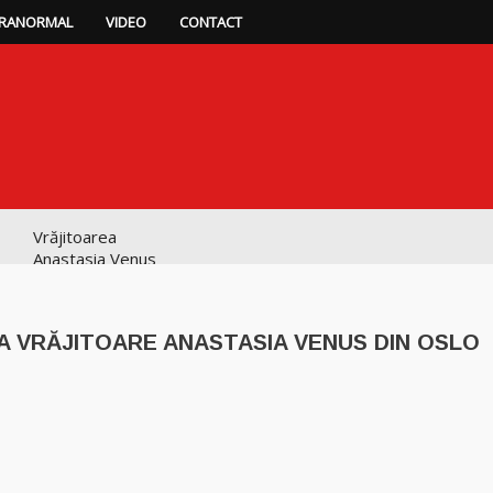
RANORMAL
VIDEO
CONTACT
Vrăjitoarea
Anastasia Venus
are cele mai
puternice leacuri
A VRĂJITOARE ANASTASIA VENUS DIN OSLO
Celebra
vrăjitoare Rodica
Gheorghe,
singura fiică a
Mamei Omida
p
ajează