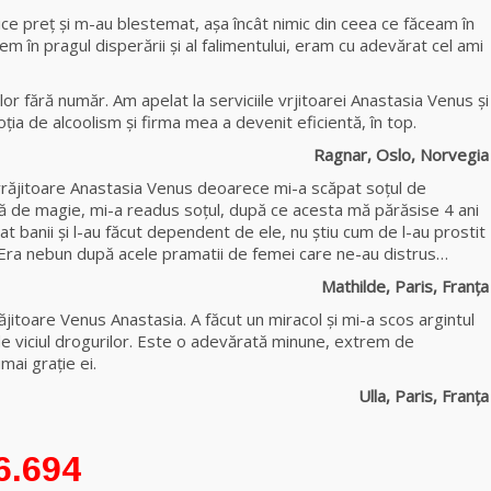
Celebra
ce preț și m-au blestemat, așa încât nimic din ceea ce făceam în
tămăduitoare
 în pragul disperării și al falimentului, eram cu adevărat cel ami
vindecătoare de
farmece și
blesteme Sandra
r fără număr. Am apelat la serviciile vrjitoarei Anastasia Venus şi
ia de alcoolism şi firma mea a devenit eficientă, în top.
Tămăduitoarea
Ragnar, Oslo, Norvegia
Somerda
răjitoare Anastasia Venus deoarece mi-a scăpat soțul de
ţă de magie, mi-a readus soţul, după ce acesta mă părăsise 4 ani
Cea mai
at banii și l-au făcut dependent de ele, nu știu cum de l-au prostit
puternică
 Era nebun după acele pramatii de femei care ne-au distrus…
vrăjitoare de
Mathilde, Paris, Franța
magie albă și
neagră Vanessa
itoare Venus Anastasia. A făcut un miracol și mi-a scos argintul
 de viciul drogurilor. Este o adevărată minune, extrem de
mai grație ei.
Clarvăzătoarea
Elena Natașa
Ulla, Paris, Franța
Vrăjitoarea
6.694
Morgana,
maestra magiei