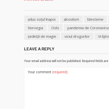
adus soţul înapoi
alcoolism
blesteme
Norvegia
Oslo
pandemia de Coronaviru
şedinţă de magie
viciul drogurilor
Vrăjit
LEAVE A REPLY
Your email address will not be published. Required fields a
Your comment
(required):