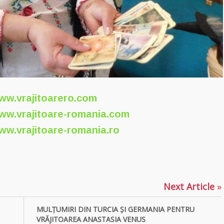
ww.vrajitoarero.com
ww.vrajitoare-romania.com
ww.vrajitoare-romania.ro
p
ajează
Next Article
»
MULŢUMIRI DIN TURCIA ȘI GERMANIA PENTRU
VRĂJITOAREA ANASTASIA VENUS