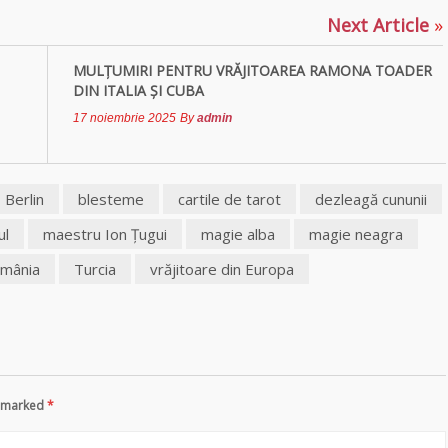
Next Article
»
MULŢUMIRI PENTRU VRĂJITOAREA RAMONA TOADER
DIN ITALIA ȘI CUBA
17 noiembrie 2025
By
admin
Berlin
blesteme
cartile de tarot
dezleagă cununii
ul
maestru Ion Ţugui
magie alba
magie neagra
mânia
Turcia
vrăjitoare din Europa
re marked
*