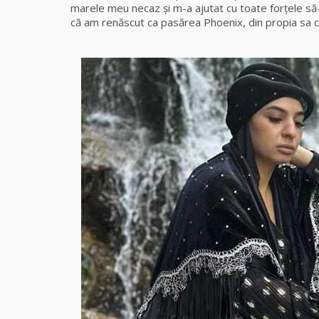
marele meu necaz și m-a ajutat cu toate forțele să
că am renăscut ca pasărea Phoenix, din propia sa 