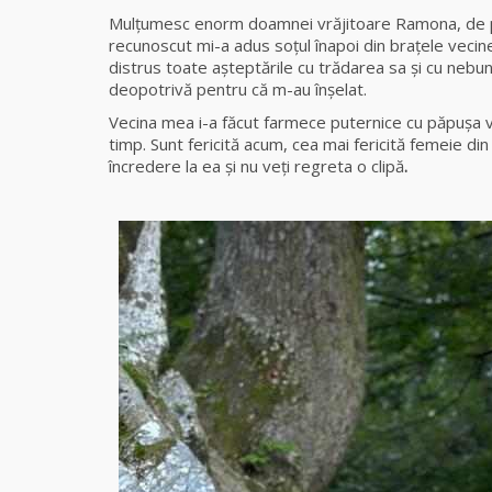
Mulţumesc enorm doamnei vrăjitoare Ramona, de
recunoscut mi-a adus soţul înapoi din braţele veci
distrus toate așteptările cu trădarea sa și cu nebun
deopotrivă pentru că m-au înșelat.
Vecina mea i-a făcut farmece puternice cu păpușa v
timp.
Sunt fericită acum, cea mai fericită femeie d
încredere la ea şi nu veţi regreta o clipă
.
Ray