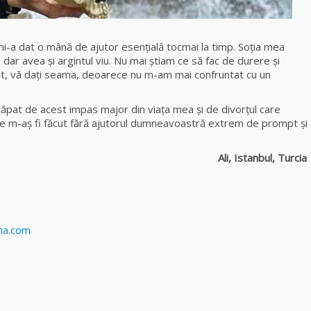
-a dat o mână de ajutor esențială tocmai la timp. Soţia mea
r avea și argintul viu. Nu mai știam ce să fac de durere și
t, vă daţi seama, deoarece nu m-am mai confruntat cu un
at de acest impas major din viaţa mea şi de divorţul care
ce m-aş fi făcut fără ajutorul dumneavoastră extrem de prompt și
i, Istanbul, Turcia
na.com
p
ajează