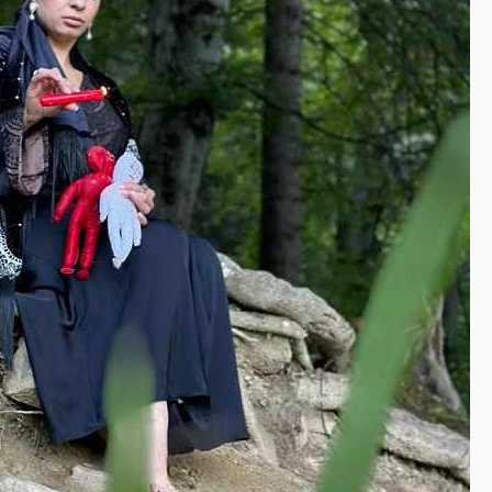
blesteme Sandra
Tămăduitoarea
Somerda
Vrăjitoarea
Margareta care
lucrează cu 5
tipuri de magie
Vrăjitoarea
Anastasia Venus
are cele mai
puternice leacuri