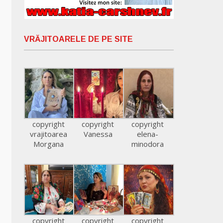
VRĂJITOARELE DE PE SITE
copyright
copyright
copyright
vrajitoarea
Vanessa
elena-
Morgana
minodora
copyright
copyright
copyright