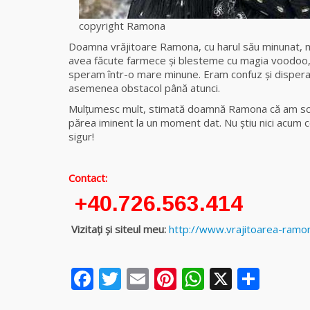
copyright Ramona
Doamna vrăjitoare Ramona, cu harul său minunat, mi
avea făcute farmece şi blesteme cu magia voodoo, da
speram într-o mare minune. Eram confuz şi dispera
asemenea obstacol până atunci.
Mulţumesc mult, stimată doamnă Ramona că am scăp
părea iminent la un moment dat. Nu ştiu nici acum 
sigur!
Al
Contact:
+40.726.563.414
Vizitați și siteul meu:
http://www.vrajitoarea-ramo
Facebook
Twitter
Email
Pinterest
WhatsAp
X
Part