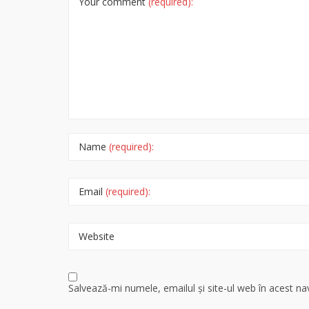
Your comment
(required):
Name
(required):
Email
(required):
Website
Salvează-mi numele, emailul și site-ul web în acest n