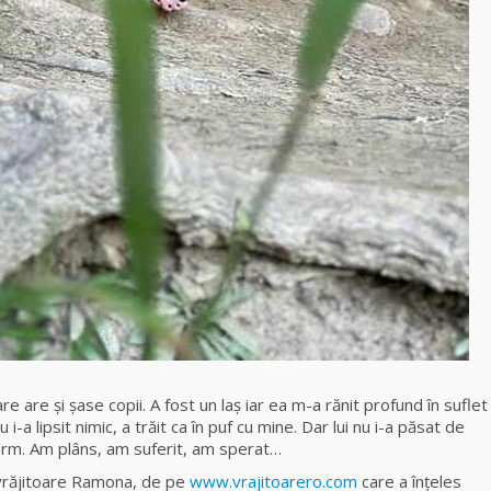
e are şi șase copii. A fost un laș iar ea m-a rănit profund în suflet
 i-a lipsit nimic, a trăit ca în puf cu mine. Dar lui nu i-a păsat de
enorm. Am plâns, am suferit, am sperat…
 vrăjitoare Ramona, de pe
www.vrajitoarero.com
care a înțeles