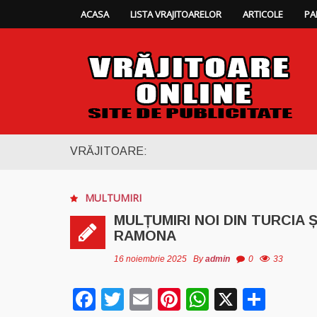
ACASA
LISTA VRAJITOARELOR
ARTICOLE
PA
VRĂJITOARE:
MULTUMIRI
MULȚUMIRI NOI DIN TURCIA
RAMONA
16 noiembrie 2025
By
admin
0
33
Facebook
Twitter
Email
Pinterest
WhatsAp
X
Part