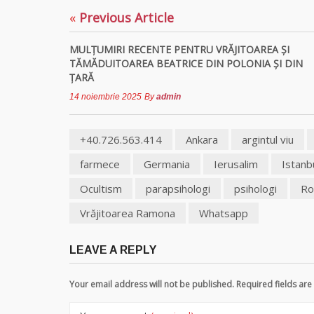
«
Previous Article
MULŢUMIRI RECENTE PENTRU VRĂJITOAREA ȘI
TĂMĂDUITOAREA BEATRICE DIN POLONIA ȘI DIN
ȚARĂ
14 noiembrie 2025
By
admin
+40.726.563.414
Ankara
argintul viu
farmece
Germania
Ierusalim
Istanb
Ocultism
parapsihologi
psihologi
Ro
Vrăjitoarea Ramona
Whatsapp
LEAVE A REPLY
Your email address will not be published. Required fields a