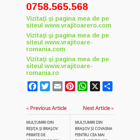
0758.565.568
Vizitaţi şi pagina mea de pe
siteul
www.vrajitoarero.com
Vizitaţi şi pagina mea de pe
siteul
www.vrajitoare-
romania.com
Vi
zitaţi şi pagina mea de pe
siteul
www.vrajitoare-
romania.ro
Facebook
Twitter
Email
Pinterest
WhatsApp
X
Parta
«
Previous Article
Next Article
»
MULŢUMIRI DIN
MULŢUMIRI DIN
REȘIȚA ȘI BRAȘOV
BRAȘOV ȘI COVASNA
PRIMITE DE
PENTRU CEA MAI