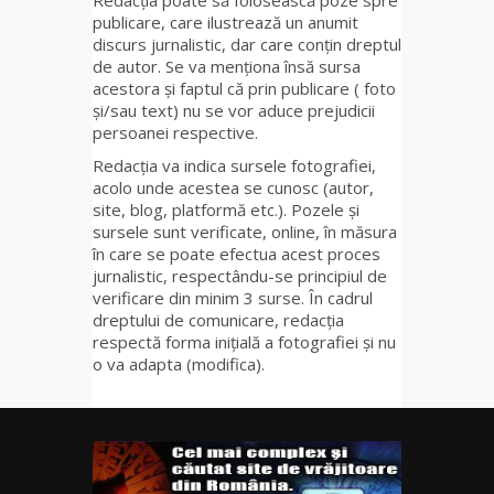
Redacția poate să folosească poze spre
publicare, care ilustrează un anumit
discurs jurnalistic, dar care conțin dreptul
de autor. Se va menționa însă sursa
acestora și faptul că prin publicare ( foto
și/sau text) nu se vor aduce prejudicii
persoanei respective.
Redacția va indica sursele fotografiei,
acolo unde acestea se cunosc (autor,
site, blog, platformă etc.). Pozele și
sursele sunt verificate, online, în măsura
în care se poate efectua acest proces
jurnalistic, respectându-se principiul de
verificare din minim 3 surse. În cadrul
dreptului de comunicare, redacția
respectă forma inițială a fotografiei și nu
o va adapta (modifica).