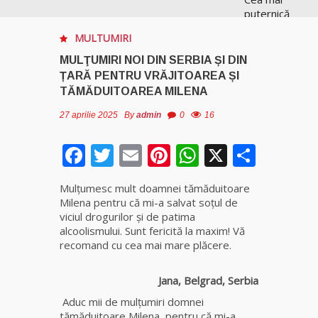
puternică
vrăjitoare
MULTUMIRI
de magie
albă și
MULŢUMIRI NOI DIN SERBIA ȘI DIN
neagră
ȚARĂ PENTRU VRĂJITOAREA ȘI
Vanessa
TĂMĂDUITOAREA MILENA
27 aprilie 2025
By
admin
0
16
Clarvăzătoarea
Elena Natașa
Facebook
Twitter
Email
Pinterest
WhatsApp
X
Parta
Vrăjitoarea
Elena
Mulţumesc mult doamnei tămăduitoare
Minodora
Milena pentru că mi-a salvat soţul de
a revenit
viciul drogurilor și de patima
din
alcoolismului.
Sunt fericită la maxim! Vă
Ierusalim
recomand cu cea mai mare plăcere.
Celebra
Jana, Belgrad, Serbia
vrăjitoare
Aduc mii de mulţumiri domnei
Rodica
tămăduitoare Milena pentru că mi-a