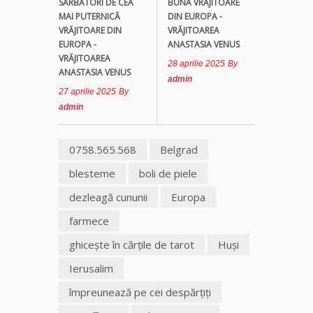
SĂRBĂTORI DE CEA
BUNĂ VRĂJITOARE
MAI PUTERNICĂ
DIN EUROPA -
VRĂJITOARE DIN
VRĂJITOAREA
EUROPA -
ANASTASIA VENUS
VRĂJITOAREA
28 aprilie 2025
By
ANASTASIA VENUS
admin
27 aprilie 2025
By
admin
0758.565.568
Belgrad
blesteme
boli de piele
dezleagă cununii
Europa
farmece
ghiceşte în cărţile de tarot
Huși
Ierusalim
împreunează pe cei despărţiţi