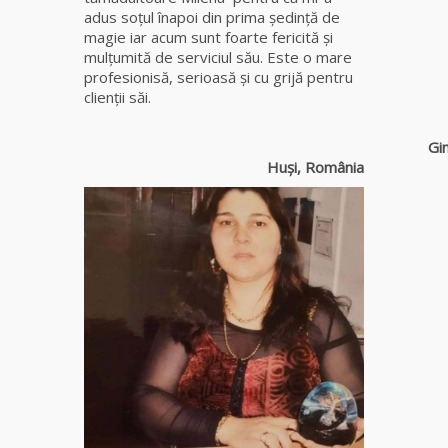
Gheorghe,
adus soţul înapoi din prima şedinţă de
singura
magie iar acum sunt foarte fericită şi
fiică a
mulţumită de serviciul său. Este o mare
Mamei
profesionisă, serioasă și cu grijă pentru
Omida
clienții săi.
Celebra
Gina
tămăduitoare
Huși, România
vindecătoare
de farmece și
blesteme
Sandra
Tămăduitoare
Ana Maria
Tămăduitoare
Somerda
Vrăjitoarea
Margareta