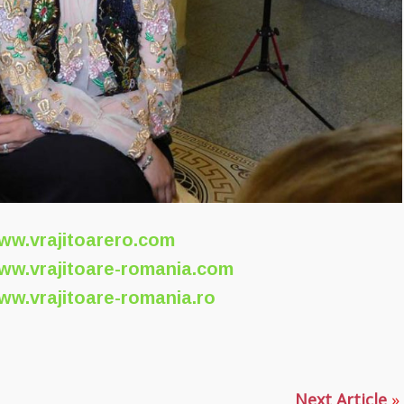
ww.vrajitoarero.com
ww.vrajitoare-romania.com
ww.vrajitoare-romania.ro
p
ajează
Next Article
»