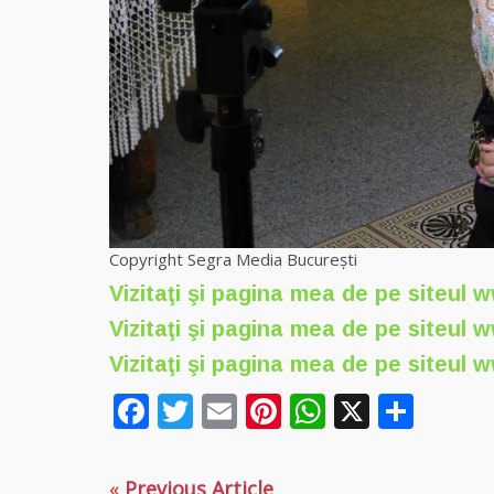
Copyright Segra Media București
Vizitaţi şi pagina mea de pe siteul
w
Vizitaţi şi pagina mea de pe siteul
w
Vizitaţi şi pagina mea de pe siteul
w
Facebook
Twitter
Email
Pinterest
WhatsAp
X
Part
«
Previous Article