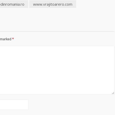
edinromania.ro
www.vrajitoarero.com
re marked
*