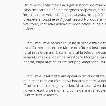
Din fericire, soția mea s-a rugat în lacrimi de mine
căsniciei, care se afla pe marginea prăpastiei, între
încurcat cu un vecin şi a fugit cu acesta, m-a părăs
plânsetele, suspinele? A jucat teatru! Noroc că am
vrăjitorie, care mi-a adus-o repede acasă, după o
plăcere.
J
Iubitul meu m-a părăsit ca un laș în plină criză existe
avea farmece puternice făcute de către o fostă iubit
furat în cele din urmă, cum i-a jurat la telefon neco
la harului magic al doamnei vrăjitoare Morgana, ca
enorm, după atât de multe peripeții amoroase. Mii d
Cosm
Iubitul m-a lăsat baltă! Am apelat-o din curiozitate
mi-a spus răspicat că el se va întoarce pentru a do
făcut un ritual cu magie voodoo. Mi-a spus că va du
nu am crezut-o pe moment, comsideram că fabulează
Sunt fericită la maxim!
Gina,