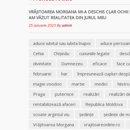
VRĂJITOAREA MORGANA MI-A DESCHIS CLAR OCHII 
AM VĂZUT REALITATEA DIN JURUL MEU
25 ianuarie 2023
By
admin
aduce iubitul sau iubita înapoi
aduce persoana
Cehia
Chișinău
cununiile legate
desch
divinitate
Dumnezeu
eficace
face c
februarie
har
împreunează cupluri despă
magie voodoo
martie
medici
Nistru
Praga
puternice
realizări
realizări 
rentabilizează afaceri
Republica Moldova
scoate argintul viu
şedinţe
şedinţe de m
Vrăjitoarea Morgana
vrajitoareonline.ro