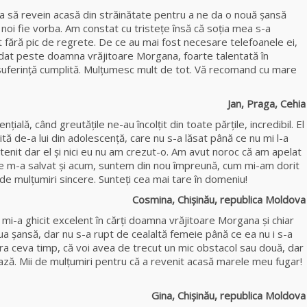
Celebra
 ca să revein acasă din străinătate pentru a ne da o nouă șansă
tămăduitoare
 noi fie vorba. Am constat cu tristețe însă că soţia mea s-a
vindecătoare de
it fără pic de regrete. De ce au mai fost necesare telefoanele ei,
farmece și
 dat peste doamna vrăjitoare Morgana, foarte talentată în
blesteme Sandra
 suferinţă cumplită. Mulţumesc mult de tot. Vă recomand cu mare
Tămăduitoarea
an, Praga, Cehia
Somerda
nțială, când greutățile ne-au încolțit din toate părțile, incredibil. El
ă de-a lui din adolescență, care nu s-a lăsat până ce nu mi l-a
Cea mai
ntenit dar el și nici eu nu am crezut-o. Am avut noroc că am apelat
puternică
re m-a salvat şi acum, suntem din nou împreună, cum mi-am dorit
vrăjitoare de
e mulţumiri sincere. Sunteți cea mai tare în domeniu!
magie albă și
neagră Vanessa
ina, Chișinău, republica Moldova
, mi-a ghicit excelent în cărţi doamna vrăjitoare Morgana și chiar
Clarvăzătoarea
ua șansă, dar nu s-a rupt de cealaltă femeie până ce ea nu i s-a
Elena Natașa
ra ceva timp, că voi avea de trecut un mic obstacol sau două, dar
. Mii de mulţumiri pentru că a revenit acasă marele meu fugar!
Vrăjitoarea
Morgana,
 Chișinău, republica Moldova
maestra magiei