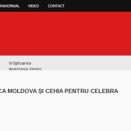
RANORMAL
VIDEO
CONTACT
Vrăjitoarea
Anastasia Venus
are cele mai
puternice leacuri
ICA MOLDOVA ȘI CEHIA PENTRU CELEBRA
Celebra
vrăjitoare Rodica
Gheorghe,
singura fiică a
Mamei Omida
p
ajează