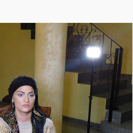
negre
Tămăduitoarea
Ana Maria
Vrăjitoarea Elena
Minodora a
revenit din
Ierusalim
Vrăjitoarea
Margareta care
lucrează cu 5
tipuri de magie