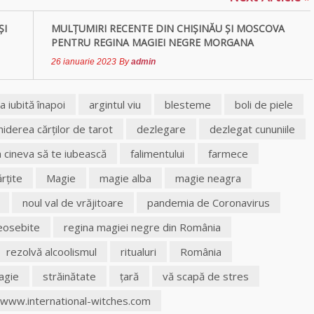
ȘI
MULȚUMIRI RECENTE DIN CHIȘINĂU ȘI MOSCOVA
PENTRU REGINA MAGIEI NEGRE MORGANA
26 ianuarie 2023
By
admin
 iubită înapoi
argintul viu
blesteme
boli de piele
iderea cărţilor de tarot
dezlegare
dezlegat cununiile
a cineva să te iubească
falimentului
farmece
rţite
Magie
magie alba
magie neagra
noul val de vrăjitoare
pandemia de Coronavirus
deosebite
regina magiei negre din România
rezolvă alcoolismul
ritualuri
România
agie
străinătate
ţară
vă scapă de stres
www.international-witches.com