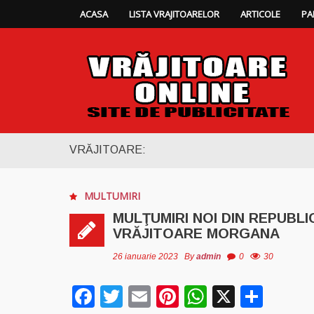
ACASA
LISTA VRAJITOARELOR
ARTICOLE
PA
VRĂJITOARE:
MULTUMIRI
MULŢUMIRI NOI DIN REPUBL
VRĂJITOARE MORGANA
26 ianuarie 2023
By
admin
0
30
Facebook
Twitter
Email
Pinterest
WhatsAp
X
Part