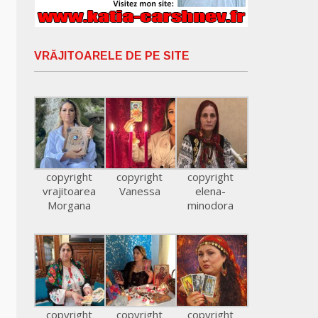
VRĂJITOARELE DE PE SITE
copyright
copyright
copyright
vrajitoarea
Vanessa
elena-
Morgana
minodora
copyright
copyright
copyright