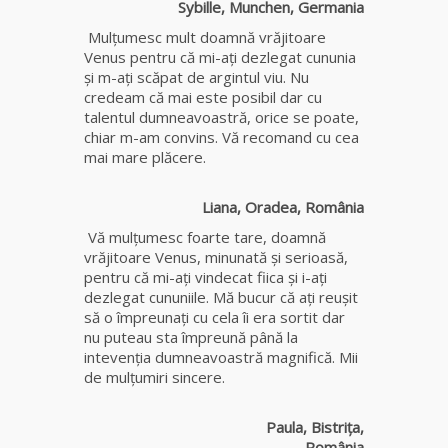
Sybille, Munchen, Germania
fiică a
Mamei
Mulţumesc mult doamnă vrăjitoare
Omida
Venus pentru că mi-aţi dezlegat cununia
și m-ați scăpat de argintul viu. Nu
credeam că mai este posibil dar cu
Celebra
talentul dumneavoastră, orice se poate,
tămăduitoare
chiar m-am convins. Vă recomand cu cea
vindecătoare
mai mare plăcere.
de farmece și
blesteme
Sandra
Liana, Oradea, România
Vă mulţumesc foarte tare, doamnă
Tămăduitoare
vrăjitoare Venus, minunată și serioasă,
Somerda
pentru că mi-aţi vindecat fiica și i-ați
dezlegat cununiile. Mă bucur că ați reușit
să o împreunați cu cela îi era sortit dar
Cea mai
nu puteau sta împreună până la
puternică
intevenția dumneavoastră magnifică. Mii
vrăjitoare
de mulțumiri sincere.
de magie
albă și
neagră
Paula, Bistrița,
Vanessa
România