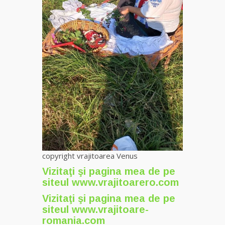
copyright vrajitoarea Venus
Vizitaţi şi pagina mea de pe
siteul
www.vrajitoarero.com
Vizitaţi şi pagina mea de pe
siteul
www.vrajitoare-
romania.com