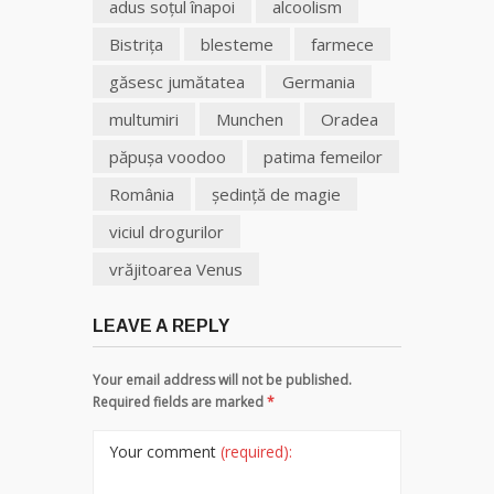
adus soţul înapoi
alcoolism
Bistrița
blesteme
farmece
găsesc jumătatea
Germania
multumiri
Munchen
Oradea
păpuşa voodoo
patima femeilor
România
şedinţă de magie
viciul drogurilor
vrăjitoarea Venus
LEAVE A REPLY
Your email address will not be published.
Required fields are marked
*
Your comment
(required):