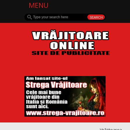
MENU
Vrăjitoarea