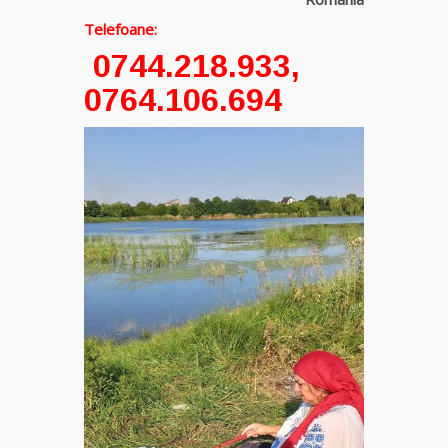
Telefoane:
Clarvăzătoarea
0744.218.933,
Elena Natașa
0764.106.694
Vrăjitoarea
Morgana,
maestra
magiei
negre
Tămăduitoare
Ana Maria
Vrăjitoarea
Elena
Minodora
a revenit
din
Ierusalim