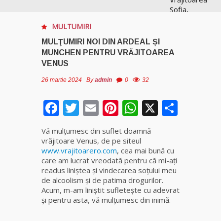
Sofia,
recunoscută
MULTUMIRI
pretutindeni
în lume
MULŢUMIRI NOI DIN ARDEAL ȘI
pentru
MUNCHEN PENTRU VRĂJITOAREA
realizările ei
VENUS
prestigioase
în magie
26 martie 2024
By
admin
0
32
Facebook
Twitter
Email
Pinterest
WhatsApp
X
Parta
Vrăjitoarea
Anastasia
Venus are
Vă mulţumesc din suflet doamnă
cele mai
vrăjitoare Venus, de pe siteul
puternice
www.vrajitoarero.com
, cea mai bună cu
leacuri
care am lucrat vreodată pentru că mi-aţi
readus liniştea şi vindecarea soţului meu
Celebra
de alcoolism și de patima drogurilor.
vrăjitoare
Acum, m-am liniștit sufletește cu adevrat
Rodica
și pentru asta, vă mulțumesc din inimă.
Gheorghe,
singura