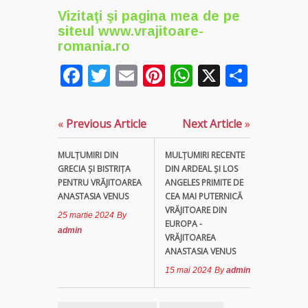
Vizitaţi şi pagina mea de pe
siteul
www.vrajitoare-
romania.ro
Facebook
Twitter
Email
Pinterest
WhatsApp
X
Parta
«
Previous Article
Next Article
»
MULŢUMIRI DIN
MULŢUMIRI RECENTE
GRECIA ȘI BISTRIȚA
DIN ARDEAL ȘI LOS
PENTRU VRĂJITOAREA
ANGELES PRIMITE DE
ANASTASIA VENUS
CEA MAI PUTERNICĂ
VRĂJITOARE DIN
25 martie 2024
By
EUROPA -
admin
VRĂJITOAREA
ANASTASIA VENUS
15 mai 2024
By
admin