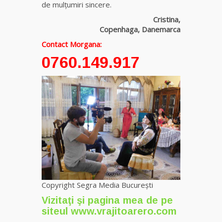
de mulțumiri sincere.
Cristina,
Clarvăzătoarea
Copenhaga, Danemarca
Elena Natașa
Contact Morgana:
Vrăjitoarea
0760.149.917
Morgana,
maestra
magiei
negre
Tămăduitoare
Ana Maria
Vrăjitoarea
Elena
Minodora
Copyright Segra Media București
a revenit
din
Vizitaţi şi pagina mea de pe
Ierusalim
siteul
www.vrajitoarero.com