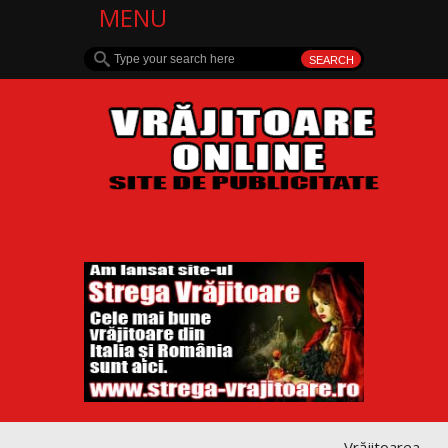
MENU
Vrăjitoarea