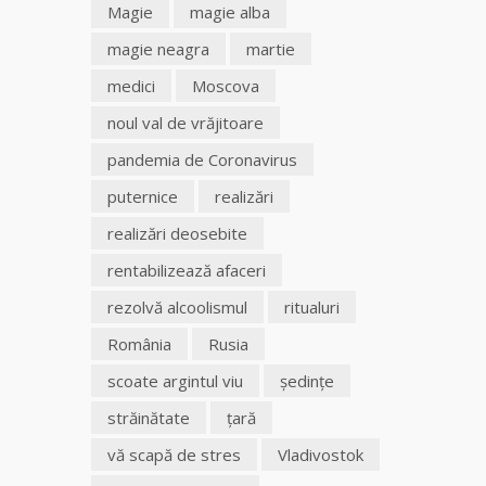
Magie
magie alba
magie neagra
martie
medici
Moscova
noul val de vrăjitoare
pandemia de Coronavirus
puternice
realizări
realizări deosebite
rentabilizează afaceri
rezolvă alcoolismul
ritualuri
România
Rusia
scoate argintul viu
şedinţe
străinătate
ţară
vă scapă de stres
Vladivostok