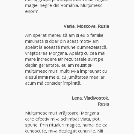
fiică a
magiei negre din România. Mulțumesc
Mamei
enorm.
Omida
Vania, Moscova, Rusia
Celebra
Am sperat mereu să am și eu o familie
tămăduitoare
minunată şi doar din acest motiv am
vindecătoare
apelat la această minune dumnezeiască,
de farmece și
vrăjitoarea Morgana. Apelaţi cu cea mai
blesteme
mare încredere iar rezultatele sunt pe
Sandra
deplin garantate, eu am reușit și-i
mulțumesc mult, mult! M-a împreunat cu
Tămăduitoare
alesul inimii mele, cu jumătatea mea iar
Somerda
acum mă consider împlinită.
Cea mai
Lena, Vladivostok,
puternică
Rusia
vrăjitoare
Mulţumesc mult vrăjitoarei Morgana
de magie
care efectiv mi-a schimbat viața, pot
albă și
spune. Prin ritualuri magice, numai de ea
neagră
cunoscute, mi-a dezlegat cununiile. Mii
Vanessa