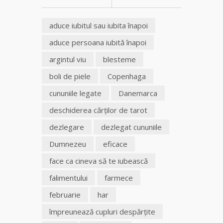
aduce iubitul sau iubita înapoi
aduce persoana iubită înapoi
argintul viu
blesteme
boli de piele
Copenhaga
cununiile legate
Danemarca
deschiderea cărţilor de tarot
dezlegare
dezlegat cununiile
Dumnezeu
eficace
face ca cineva să te iubească
falimentului
farmece
februarie
har
împreunează cupluri despărţite