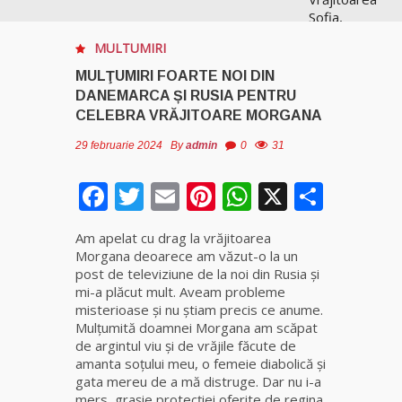
Sofia,
recunoscută
MULTUMIRI
pretutindeni
în lume
MULŢUMIRI FOARTE NOI DIN
pentru
DANEMARCA ȘI RUSIA PENTRU
realizările ei
CELEBRA VRĂJITOARE MORGANA
prestigioase
în magie
29 februarie 2024
By
admin
0
31
Facebook
Twitter
Email
Pinterest
WhatsApp
X
Parta
Vrăjitoarea
Anastasia
Venus are
Am apelat cu drag la vrăjitoarea
cele mai
Morgana deoarece am văzut-o la un
puternice
post de televiziune de la noi din Rusia și
leacuri
mi-a plăcut mult. Aveam probleme
misterioase și nu știam precis ce anume.
Celebra
Mulţumită doamnei Morgana am scăpat
vrăjitoare
de argintul viu și de vrăjile făcute de
Rodica
amanta soțului meu, o femeie diabolică și
Gheorghe,
gata mereu de a mă distruge. Dar nu i-a
singura
mers, grașie protecției oferite de regina