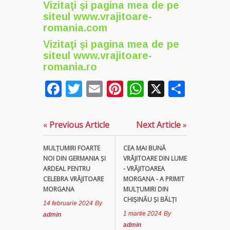
Vizitaţi şi pagina mea de pe
siteul
www.vrajitoare-
romania.com
Vizitaţi şi pagina mea de pe
siteul
www.vrajitoare-
romania.ro
Facebook
Twitter
Email
Pinterest
WhatsApp
X
Parta
«
Previous Article
Next Article
»
MULŢUMIRI FOARTE
CEA MAI BUNĂ
NOI DIN GERMANIA ȘI
VRĂJITOARE DIN LUME
ARDEAL PENTRU
- VRĂJITOAREA
CELEBRA VRĂJITOARE
MORGANA - A PRIMIT
MORGANA
MULȚUMIRI DIN
CHIȘINĂU ȘI BĂLȚI
14 februarie 2024
By
1 martie 2024
By
admin
admin