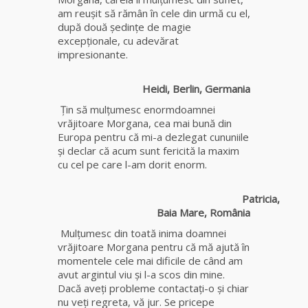
am reuşit să rămân în cele din urmă cu el,
după două şedinţe de magie
Tămăduitoare
excepționale, cu adevărat
Somerda
impresionante.
Cea mai
Heidi, Berlin, Germania
puternică
vrăjitoare
Ţin să mulţumesc enormdoamnei
de magie
vrăjitoare Morgana, cea mai bună din
albă și
Europa pentru că mi-a dezlegat cununiile
neagră
şi declar că acum sunt fericită la maxim
Vanessa
cu cel pe care l-am dorit enorm.
Clarvăzătoarea
Patricia,
Elena Natașa
Baia Mare, România
Mulţumesc din toată inima doamnei
Vrăjitoarea
vrăjitoare Morgana pentru că mă ajută în
Morgana,
momentele cele mai dificile de când am
maestra
avut argintul viu și l-a scos din mine.
magiei
Dacă aveţi probleme contactaţi-o şi chiar
negre
nu veţi regreta, vă jur. Se pricepe