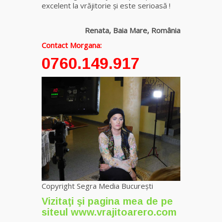
excelent la vrăjitorie și este serioasă !
Tămăduitoare
Ana Maria
Renata, Baia Mare, România
Contact Morgana:
Vrăjitoarea
0760.149.917
Elena
Minodora
a revenit
din
Ierusalim
Vrăjitoarea
Margareta
care
lucrează cu
5 tipuri de
magie
Copyright Segra Media București
Vizitaţi şi pagina mea de pe
siteul
www.vrajitoarero.com