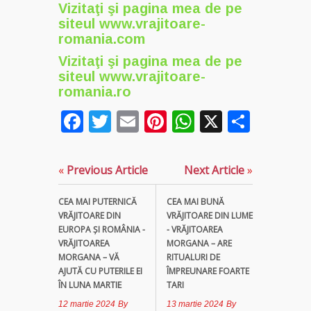
Vizitaţi şi pagina mea de pe
siteul
www.vrajitoare-
romania.com
Vizitaţi şi pagina mea de pe
siteul
www.vrajitoare-
romania.ro
Facebook
Twitter
Email
Pinterest
WhatsApp
X
Parta
«
Previous Article
Next Article
»
CEA MAI PUTERNICĂ
CEA MAI BUNĂ
VRĂJITOARE DIN
VRĂJITOARE DIN LUME
EUROPA ȘI ROMÂNIA -
- VRĂJITOAREA
VRĂJITOAREA
MORGANA – ARE
MORGANA – VĂ
RITUALURI DE
AJUTĂ CU PUTERILE EI
ÎMPREUNARE FOARTE
ÎN LUNA MARTIE
TARI
12 martie 2024
By
13 martie 2024
By