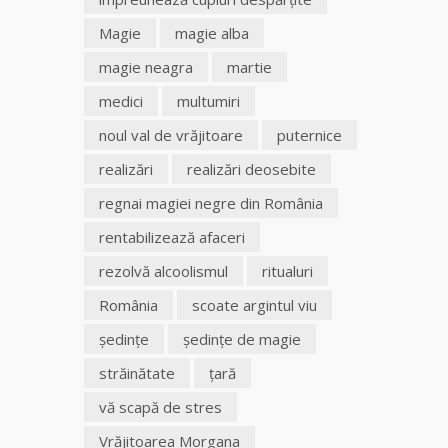
Magie
magie alba
magie neagra
martie
medici
multumiri
noul val de vrăjitoare
puternice
realizări
realizări deosebite
regnai magiei negre din România
rentabilizează afaceri
rezolvă alcoolismul
ritualuri
România
scoate argintul viu
şedinţe
şedinţe de magie
străinătate
ţară
vă scapă de stres
Vrăjitoarea Morgana