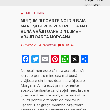
Anastasia
Venus are
MULTUMIRI
cele mai
puternice
MULŢUMIRI FOARTE NOI DIN BAIA
leacuri
MARE ȘI BERLIN PENTRU CEA MAI
BUNĂ VRĂJITOARE DIN LUME –
Celebra
VRĂJITOAREA MORGANA
vrăjitoare
13 martie 2024
By
admin
0
18
Rodica
Gheorghe,
Facebook
Twitter
Email
Pinterest
WhatsApp
X
singura
Parta
fiică a
Mamei
Norocul meu este că m-a acceptat să
Omida
lucreze pentru mine cea mai bună
vrăjitoare din lume, doamna vrăjitoare
Celebra
Morgana. Am trecut prin momente
tămăduitoare
absolut terifiante când soţul meu, la care
vindecătoare
ţineam extrem de mult, m-a părăsit ca
de farmece și
un laş pentru o femeie de moravuri
blesteme
ușoare. Dar graţie doamnei vrăjitoare
Sandra
Morgana, căreia îi mulţumesc din suflet,