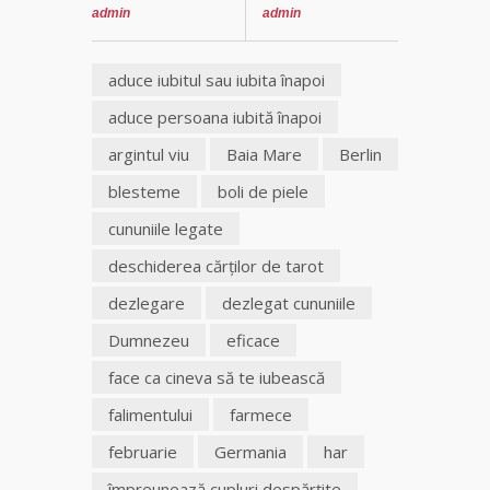
admin
admin
aduce iubitul sau iubita înapoi
aduce persoana iubită înapoi
argintul viu
Baia Mare
Berlin
blesteme
boli de piele
cununiile legate
deschiderea cărţilor de tarot
dezlegare
dezlegat cununiile
Dumnezeu
eficace
face ca cineva să te iubească
falimentului
farmece
februarie
Germania
har
împreunează cupluri despărţite