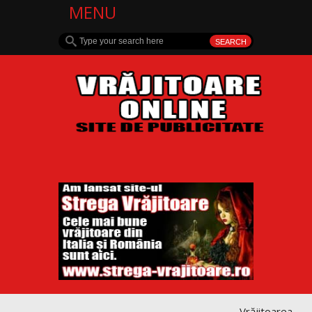
MENU
Vrăjitoarea