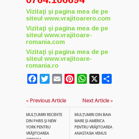
Vizitaţi şi pagina mea de pe
siteul
www.vrajitoarero.com
Vizitaţi şi pagina mea de pe
siteul
www.vrajitoare-
romania.com
Vizitaţi şi pagina mea de pe
siteul
www.vrajitoare-
romania.ro
Facebook
Twitter
Email
Pinterest
WhatsApp
X
Parta
«
Previous Article
Next Article
»
MULȚUMIRI RECENTE
MULŢUMIRI DIN BAIA
DIN PARIS ȘI NEW
MARE ȘI AMERICA
YORK PENTRU
PENTRU VRĂJITOAREA
VRĂJITOAREA
ANASTASIA VENUS