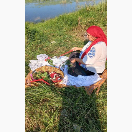
Tămăduitoare
Somerda
Vrăjitoarea
Margareta
care
lucrează cu
5 tipuri de
magie
Vrăjitoarea
Anastasia
Venus are
cele mai
puternice
leacuri