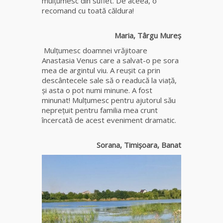
mulţumesc din suflet. De aceea, o
Elena
recomand cu toată căldura!
Minodora
a revenit
Maria, Târgu Mureș
din
Ierusalim
Mulţumesc doamnei vrăjitoare
Anastasia Venus care a salvat-o pe sora
mea de argintul viu. A reuşit ca prin
Celebra
descântecele sale să o readucă la viaţă,
vrăjitoare
şi asta o pot numi minune. A fost
Rodica
minunat! Mulţumesc pentru ajutorul său
Gheorghe,
nepreţuit pentru familia mea crunt
singura
încercată de acest eveniment dramatic.
fiică a
Mamei
Omida
Sorana, Timișoara, Banat
Celebra
tămăduitoare
vindecătoare
de farmece și
blesteme
Sandra