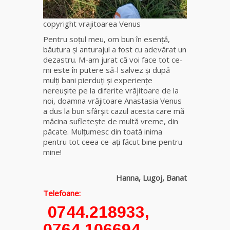
copyright vrajitoarea Venus
Pentru soţul meu, om bun în esenţă,
băutura şi anturajul a fost cu adevărat un
dezastru. M-am jurat că voi face tot ce-
mi este în putere să-l salvez şi după
mulţi bani pierduţi şi experienţe
nereuşite pe la diferite vrăjitoare de la
noi, doamna vrăjitoare Anastasia Venus
a dus la bun sfârşit cazul acesta care mă
măcina sufleteşte de multă vreme, din
păcate. Mulţumesc din toată inima
pentru tot ceea ce-aţi făcut bine pentru
mine!
Hanna, Lugoj, Banat
Telefoane:
0744.218933,
0764.106694