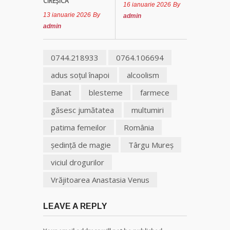
CIREȘICA
16 ianuarie 2026
By
13 ianuarie 2026
By
admin
admin
0744.218933
0764.106694
adus soţul înapoi
alcoolism
Banat
blesteme
farmece
găsesc jumătatea
multumiri
patima femeilor
România
şedinţă de magie
Târgu Mureş
viciul drogurilor
Vrăjitoarea Anastasia Venus
LEAVE A REPLY