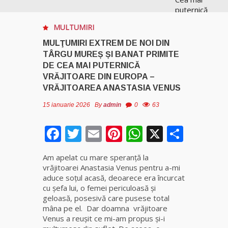
puternică
vrăjitoare
MULTUMIRI
de magie
albă și
MULŢUMIRI EXTREM DE NOI DIN
neagră
TÂRGU MUREȘ ȘI BANAT PRIMITE
Vanessa
DE CEA MAI PUTERNICĂ
VRĂJITOARE DIN EUROPA –
Clarvăzătoarea
VRĂJITOAREA ANASTASIA VENUS
Elena Natașa
15 ianuarie 2026
By
admin
0
63
Vrăjitoarea
Facebook
Twitter
Email
Pinterest
WhatsApp
X
Parta
Morgana,
maestra
magiei
Am apelat cu mare speranță la
negre
vrăjitoarei Anastasia Venus pentru a-mi
aduce soţul acasă, deoarece era încurcat
cu şefa lui, o femei periculoasă şi
Tămăduitoare
geloasă, posesivă care pusese total
Ana Maria
mâna pe el. Dar doamna vrăjitoare
Venus a reuşit ce mi-am propus şi-i
Vrăjitoarea