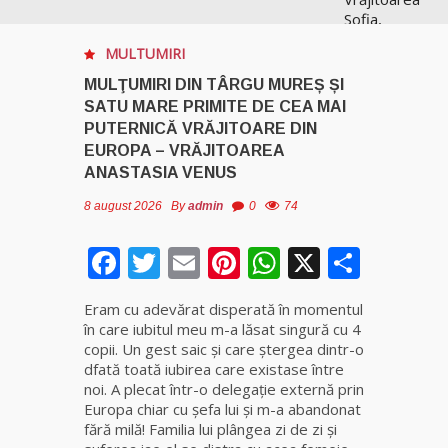
Sofia,
recunoscută
MULTUMIRI
pretutindeni
în lume
MULŢUMIRI DIN TÂRGU MUREȘ ȘI
pentru
SATU MARE PRIMITE DE CEA MAI
realizările ei
PUTERNICĂ VRĂJITOARE DIN
prestigioase
EUROPA – VRĂJITOAREA
în magie
ANASTASIA VENUS
8 august 2026
By
admin
0
74
Vrăjitoarea
Anastasia
Venus are
Facebook
Twitter
Email
Pinterest
WhatsApp
X
Parta
cele mai
puternice
Eram cu adevărat disperată în momentul
leacuri
în care iubitul meu m-a lăsat singură cu 4
copii. Un gest saic și care ștergea dintr-o
Celebra
dfată toată iubirea care existase între
vrăjitoare
noi. A plecat într-o delegaţie externă prin
Rodica
Europa chiar cu şefa lui şi m-a abandonat
Gheorghe,
fără milă! Familia lui plângea zi de zi și
singura