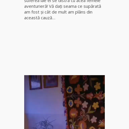
suferea iae el se distra cu acea femeie
fiică a
aventurieră! Vă daţi seama ce supărată
Mamei
am fost şi cât de mult am plâns din
Omida
această cauză…
Celebra
tămăduitoare
vindecătoare
de farmece și
blesteme
Sandra
Tămăduitoare
Somerda
Cea mai
puternică
vrăjitoare
de magie
albă și
neagră
Vanessa