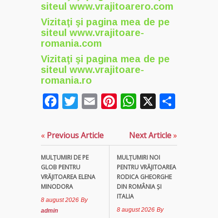
siteul
www.vrajitoarero.com
Vizitaţi şi pagina mea de pe
siteul
www.vrajitoare-
romania.com
Vizitaţi şi pagina mea de pe
siteul
www.vrajitoare-
romania.ro
Facebook
Twitter
Email
Pinterest
WhatsApp
X
Parta
«
Previous Article
Next Article
»
MULȚUMIRI DE PE
MULŢUMIRI NOI
GLOB PENTRU
PENTRU VRĂJITOAREA
VRĂJITOAREA ELENA
RODICA GHEORGHE
MINODORA
DIN ROMÂNIA ȘI
ITALIA
8 august 2026
By
8 august 2026
By
admin