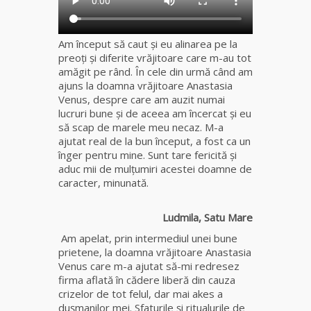
Am început să caut şi eu alinarea pe la
preoţi şi diferite vrăjitoare care m-au tot
amăgit pe rând. În cele din urmă când am
ajuns la doamna vrăjitoare Anastasia
Venus, despre care am auzit numai
lucruri bune şi de aceea am încercat și eu
să scap de marele meu necaz. M-a
ajutat real de la bun început, a fost ca un
înger pentru mine. Sunt tare fericită şi
aduc mii de mulţumiri acestei doamne de
caracter, minunată.
Ludmila, Satu Mare
Am apelat, prin intermediul unei bune
prietene, la doamna vrăjitoare Anastasia
Venus care m-a ajutat să-mi redresez
firma aflată în cădere liberă din cauza
crizelor de tot felul, dar mai akes a
dușmanilor mei. Sfaturile şi ritualurile de