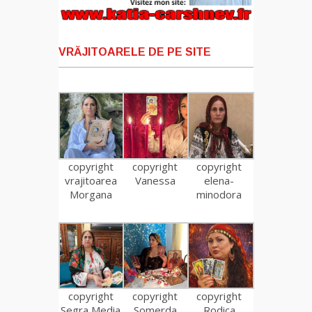
VRĂJITOARELE DE PE SITE
copyright
copyright
copyright
vrajitoarea
Vanessa
elena-
Morgana
minodora
copyright
copyright
copyright
Segra Media
Somerda
Rodica