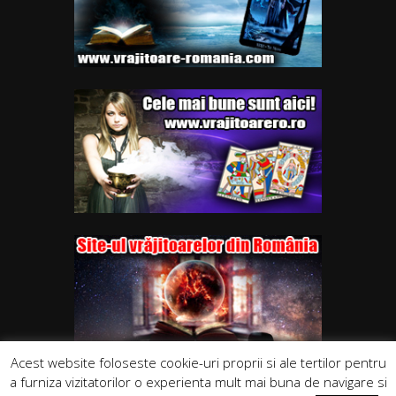
Acest website foloseste cookie-uri proprii si ale tertilor pentru
a furniza vizitatorilor o experienta mult mai buna de navigare si