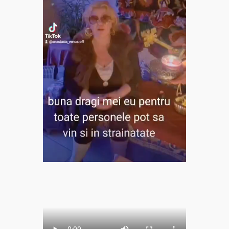
Clarvăzătoarea
Elena Natașa
Vrăjitoarea
Morgana,
maestra
magiei
negre
Tămăduitoare
Ana Maria
Vrăjitoarea
Elena
Minodora
a revenit
din
Ierusalim