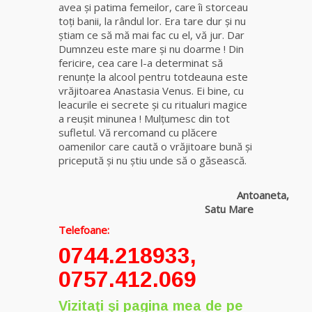
avea şi patima femeilor, care îi storceau
toţi banii, la rândul lor. Era tare dur și nu
știam ce să mă mai fac cu el, vă jur. Dar
Dumnzeu este mare și nu doarme ! Din
fericire, cea care l-a determinat să
renunţe la alcool pentru totdeauna este
vrăjitoarea Anastasia Venus. Ei bine, cu
leacurile ei secrete şi cu ritualuri magice
a reuşit minunea ! Mulţumesc din tot
sufletul. Vă rercomand cu plăcere
oamenilor care caută o vrăjitoare bună și
pricepută și nu știu unde să o găsească.
Antoaneta,
Satu Mare
Telefoane:
0744.218933,
0757.412.069
Vizitaţi şi pagina mea de pe