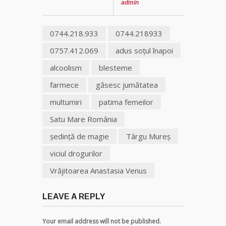
admin
0744.218.933
0744.218933
0757.412.069
adus soţul înapoi
alcoolism
blesteme
farmece
găsesc jumătatea
multumiri
patima femeilor
Satu Mare România
şedinţă de magie
Târgu Mureş
viciul drogurilor
Vrăjitoarea Anastasia Venus
LEAVE A REPLY
Your email address will not be published.