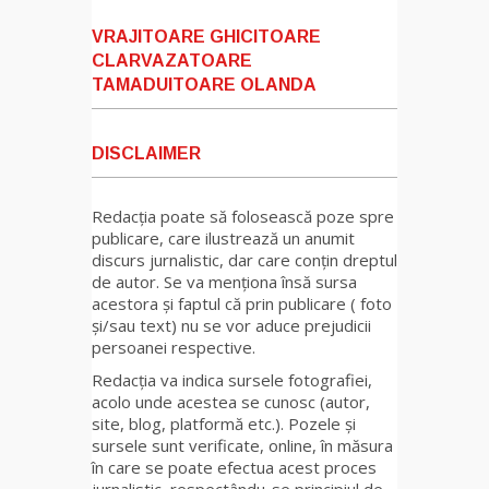
VRAJITOARE GHICITOARE
CLARVAZATOARE
TAMADUITOARE OLANDA
DISCLAIMER
Redacția poate să folosească poze spre
publicare, care ilustrează un anumit
discurs jurnalistic, dar care conțin dreptul
de autor. Se va menționa însă sursa
acestora și faptul că prin publicare ( foto
și/sau text) nu se vor aduce prejudicii
persoanei respective.
Redacția va indica sursele fotografiei,
acolo unde acestea se cunosc (autor,
site, blog, platformă etc.). Pozele și
sursele sunt verificate, online, în măsura
în care se poate efectua acest proces
jurnalistic, respectându-se principiul de