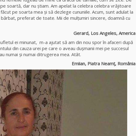
 pe soartă, dar nu ştiam. Am apelat la celebra celebra vrăjitoare
 făcut pe soarta mea şi să dezlege cununiile. Acum, sunt adulat la
Celebra
bărbat, preferat de toate. Mii de mulţumiri sincere, doamnă cu
vrăjitoare Rodica
Gheorghe,
singura fiică a
rd, Los Angeles, America
Mamei Omida
ufletul ei minunat, m-a ajutat să am din nou spor în afaceri după
ntului din cauza urei pe care o aveau dușmanii mei pe succesul
Celebra
eau numai și numai ditrugerea mea. Atât.
tămăduitoare
Emiian, Piatra Neamț, România
vindecătoare de
farmece și
blesteme Sandra
Tămăduitoarea
Somerda
Cea mai
puternică
vrăjitoare de
magie albă și