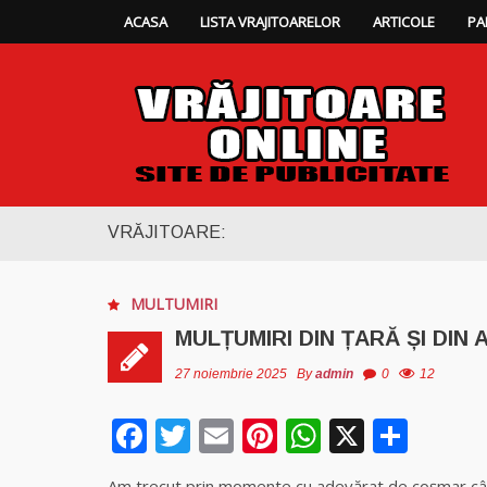
ACASA
LISTA VRAJITOARELOR
ARTICOLE
PA
VRĂJITOARE:
MULTUMIRI
MULȚUMIRI DIN ȚARĂ ȘI DI
27 noiembrie 2025
By
admin
0
12
Facebook
Twitter
Email
Pinterest
WhatsAp
X
Part
Am trecut prin momente cu adevărat de coșmar cân