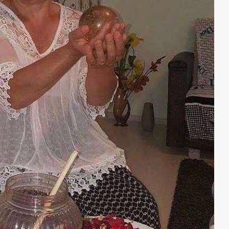
neagră Vanessa
Clarvăzătoarea
Elena Natașa
Vrăjitoarea
Morgana,
maestra magiei
negre
Tămăduitoarea
Ana Maria
Vrăjitoarea Elena
Minodora a
revenit din
Ierusalim