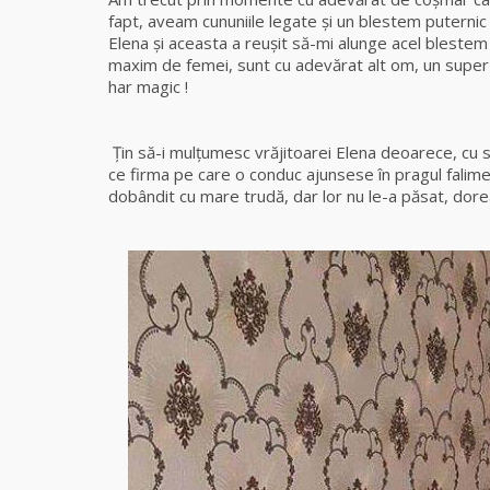
fapt, aveam cununiile legate şi un blestem puternic
Elena şi aceasta a reuşit să-mi alunge acel blestem
maxim de femei, sunt cu adevărat alt om, un super 
har magic !
Gera
Ţin să-i mulţumesc vrăjitoarei Elena deoarece, cu s
ce firma pe care o conduc ajunsese în pragul falime
dobândit cu mare trudă, dar lor nu le-a păsat, dor