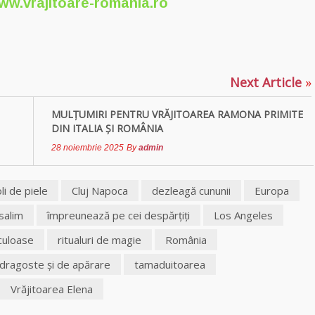
ww.vrajitoare-romania.ro
p
ajează
Next Article
»
MULŢUMIRI PENTRU VRĂJITOAREA RAMONA PRIMITE
DIN ITALIA ȘI ROMÂNIA
28 noiembrie 2025
By
admin
li de piele
Cluj Napoca
dezleagă cununii
Europa
salim
împreunează pe cei despărţiţi
Los Angeles
culoase
ritualuri de magie
România
dragoste şi de apărare
tamaduitoarea
Vrăjitoarea Elena