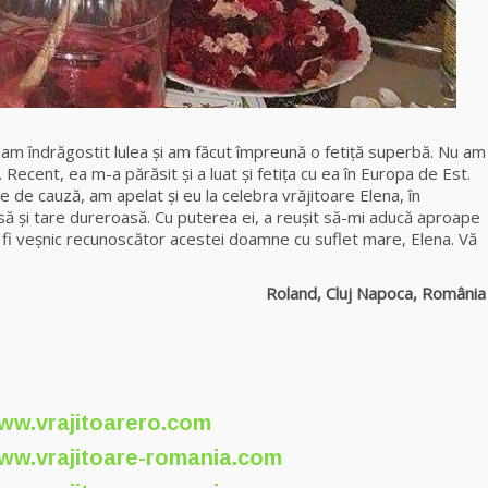
m îndrăgostit lulea şi am făcut împreună o fetiţă superbă. Nu am
. Recent, ea m-a părăsit şi a luat şi fetiţa cu ea în Europa de Est.
e de cauză, am apelat şi eu la celebra vrăjitoare Elena, în
 și tare dureroasă. Cu puterea ei, a reuşit să-mi aducă aproape
oi fi veşnic recunoscător acestei doamne cu suflet mare, Elena. Vă
nd, Cluj Napoca, România
ww.vrajitoarero.com
ww.vrajitoare-romania.com