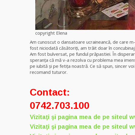
copyright Elena
Am cunoscut o dansatoare ucraineancă, de care m-a
fost niciodată căsătoriţi, am trăit doar în concubinaj
Am fost bulversat, pe fundul prăpastiei. În disperar
speranța că mă v-a rezolva cu problema mea imensă
pe iubită şi pe fetiţa noastră. Ce să spun, sincer v
recomand tuturor.
Rola
Contact:
0742.703.100
Vizitaţi şi pagina mea de pe siteul
w
Vizitaţi şi pagina mea de pe siteul
w