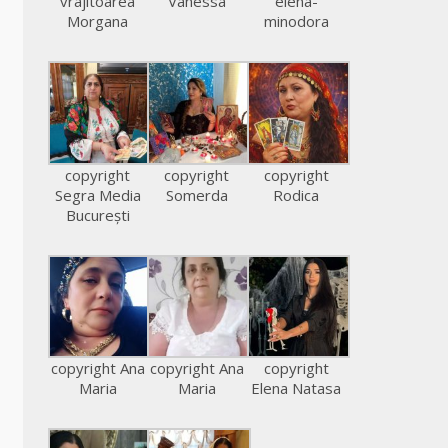
vrajitoarea
Vanessa
elena-
Morgana
minodora
copyright
copyright
copyright
Segra Media
Somerda
Rodica
București
copyright Ana
copyright Ana
copyright
Maria
Maria
Elena Natasa