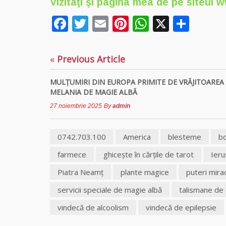
Vizitaţi şi pagina mea de pe siteul
w
Facebook
Twitter
Email
Pinterest
WhatsAp
X
Part
«
Previous Article
MULȚUMIRI DIN EUROPA PRIMITE DE VRĂJITOAREA
MELANIA DE MAGIE ALBĂ
27 noiembrie 2025
By
admin
0742.703.100
America
blesteme
bo
farmece
ghiceşte în cărţile de tarot
Ieru
Piatra Neamț
plante magice
puteri mira
servicii speciale de magie albă
talismane de 
vindecă de alcoolism
vindecă de epilepsie