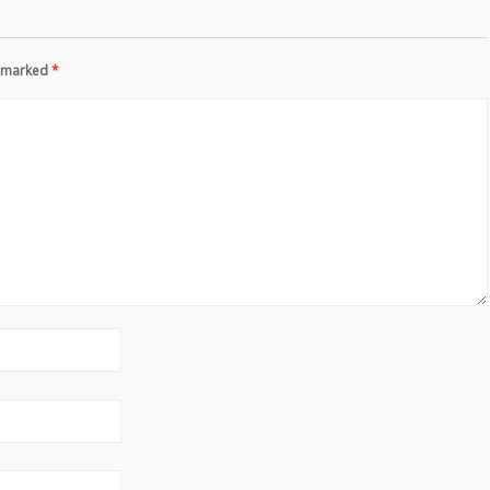
re marked
*