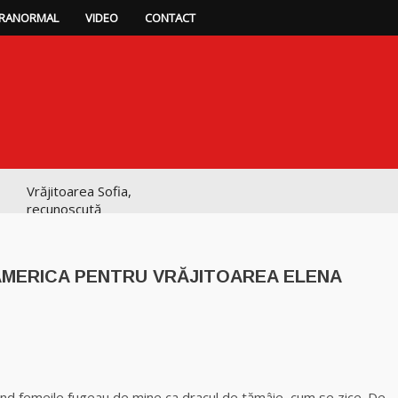
RANORMAL
VIDEO
CONTACT
Vrăjitoarea Sofia,
recunoscută
pretutindeni în
lume pentru
realizările ei
N AMERICA PENTRU VRĂJITOAREA ELENA
prestigioase în
magie
Vrăjitoarea
p
ajează
Anastasia Venus
are cele mai
puternice leacuri
d femeile fugeau de mine ca dracul de tămâie, cum se zice. De