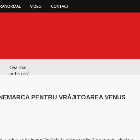
RANORMAL
VIDEO
CONTACT
Cea mai
puternică
vrăjitoare de
magie albă și
neagră Vanessa
DANEMARCA PENTRU VRĂJITOAREA VENUS
Clarvăzătoarea
Elena Natașa
p
ajează
Vrăjitoarea
Morgana,
-a adus soţia înapoi încă de la prima şedinţă de magie, deși nu