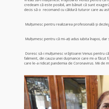
credeam că este posibil, am bănuit că sunt exager
decis să o recomand cu căldură tuturor care au ast
Mulţumesc pentru realizarea profesională şi dezl
Mulţumesc pentru că mi-aţi adus iubita înapoi, dar ș
Doresc să-i mulţumesc vrăjitoarei Venus pentru c
faliment, din cauza unei dușmance care mi-a făcut
care le-a ridicat pandemia de Coronavirus. Mii de m
Ol