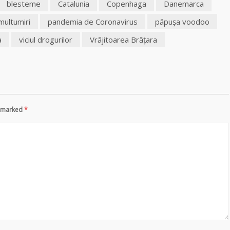
blesteme
Catalunia
Copenhaga
Danemarca
multumiri
pandemia de Coronavirus
păpuşa voodoo
a
viciul drogurilor
Vrăjitoarea Brăţara
re marked
*