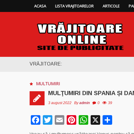
ACASA
LISTA VRAJITOARELOR
ARTICOLE
PA
VRĂJITOARE:
MULTUMIRI
MULŢUMIRI DIN SPANIA ȘI 
3 august 2022
By
admin
0
39
Facebook
Twitter
Email
Pinterest
WhatsAp
X
Part
Vreau să-i mulţumesc vrăjitoarei Venus pentru că mi