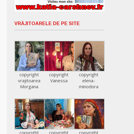
VRĂJITOARELE DE PE SITE
copyright
copyright
copyright
vrajitoarea
Vanessa
elena-
Morgana
minodora
copyright
copyright
copyright