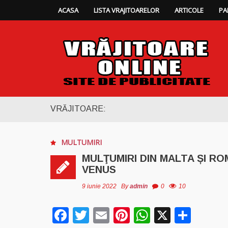
ACASA
LISTA VRAJITOARELOR
ARTICOLE
PA
VRĂJITOARE:
MULTUMIRI
MULŢUMIRI DIN MALTA ȘI R
VENUS
9 iunie 2022
By
admin
0
10
Facebook
Twitter
Email
Pinterest
WhatsAp
X
Part