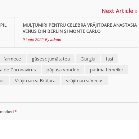
Next Article
»
PIL
MULŢUMIRI PENTRU CELEBRA VRĂJITOARE ANASTASIA
VENUS DIN BERLIN ȘI MONTE CARLO
9 iunie 2022
By
admin
farmece
găsesc jumătatea
Giurgiu
Iaşi
a de Coronavirus
păpuşa voodoo
patima femeilor
lor
Vrăjitoarea Brăţara
vrăjitoarea Venus
re marked
*