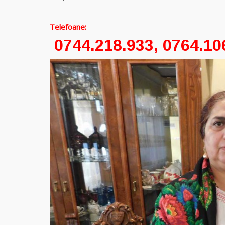
P
Telefoane:
0744.218.933, 0764.10