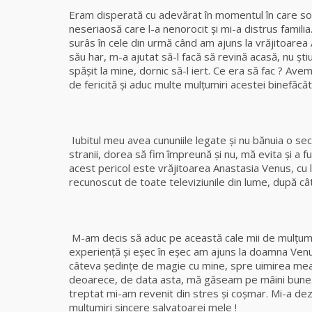
Eram disperată cu adevărat în momentul în care soţu
neseriaosă care l-a nenorocit și mi-a distrus famil
surâs în cele din urmă când am ajuns la vrăjitoare
său har, m-a ajutat să-l facă să revină acasă, nu șt
spăşit la mine, dornic să-l iert. Ce era să fac ? Ave
de fericită şi aduc multe mulţumiri acestei binefăcă
Iubitul meu avea cununiile legate şi nu bănuia o sec
stranii, dorea să fim împreună şi nu, mă evita și a f
acest pericol este vrăjitoarea Anastasia Venus, cu le
recunoscut de toate televiziunile din lume, după c
M-am decis să aduc pe această cale mii de mulţumi
experienţă și eșec în eșec am ajuns la doamna Venu
câteva şedinţe de magie cu mine, spre uimirea me
deoarece, de data asta, mă găseam pe mâini bune. 
treptat mi-am revenit din stres și coșmar. Mi-a dez
mulţumiri sincere salvatoarei mele !