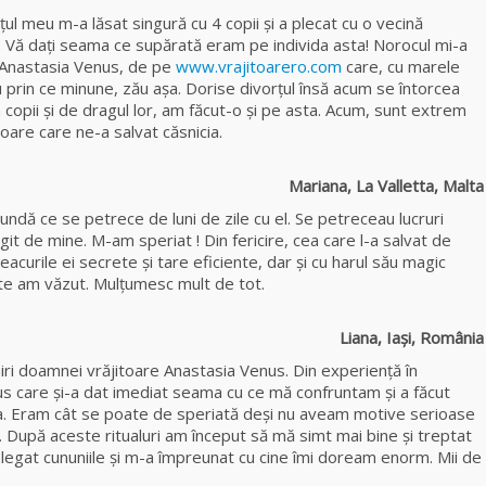
maestra magiei
l meu m-a lăsat singură cu 4 copii şi a plecat cu o vecină
negre
ia. Vă daţi seama ce supărată eram pe individa asta! Norocul mi-a
a Anastasia Venus, de pe
www.vrajitoarero.com
care, cu marele
Tămăduitoarea
iu prin ce minune, zău așa. Dorise divorţul însă acum se întorcea
Ana Maria
m copii și de dragul lor, am făcut-o și pe asta. Acum, sunt extrem
toare care ne-a salvat căsnicia.
Vrăjitoarea Elena
Minodora a
Mariana, La Valletta, Malta
revenit din
undă ce se petrece de luni de zile cu el. Se petreceau lucruri
Ierusalim
ugit de mine. M-am speriat ! Din fericire, cea care l-a salvat de
acurile ei secrete și tare eficiente, dar şi cu harul său magic
Celebra
âte am văzut. Mulţumesc mult de tot.
vrăjitoare Rodica
Gheorghe,
Liana, Iași, România
singura fiică a
Mamei Omida
ri doamnei vrăjitoare Anastasia Venus. Din experienţă în
s care şi-a dat imediat seama cu ce mă confruntam şi a făcut
a. Eram cât se poate de speriată deși nu aveam motive serioase
Celebra
După aceste ritualuri am început să mă simt mai bine şi treptat
tămăduitoare
legat cununiile și m-a împreunat cu cine îmi doream enorm. Mii de
vindecătoare de
farmece și