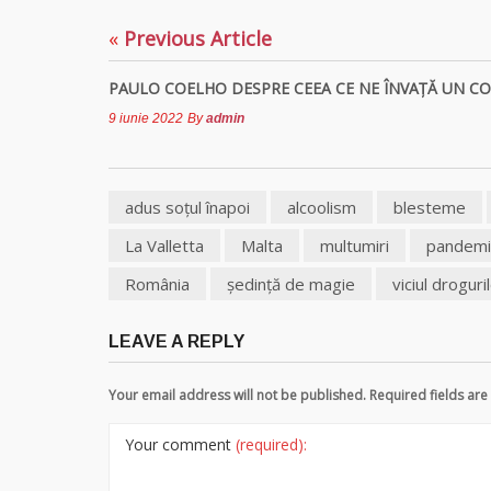
«
Previous Article
PAULO COELHO DESPRE CEEA CE NE ÎNVAŢĂ UN CO
9 iunie 2022
By
admin
adus soţul înapoi
alcoolism
blesteme
La Valletta
Malta
multumiri
pandemi
România
şedinţă de magie
viciul droguri
LEAVE A REPLY
Your email address will not be published. Required fields a
Your comment
(required):