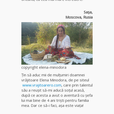
fiică a
Mamei
Sașa,
Omida
Moscova, Rusia
Celebra
tămăduitoare
vindecătoare
de farmece și
blesteme
Sandra
Tămăduitoare
copyright elena-minodora
Somerda
Țin să aduc mii de mulţumiri doamnei
vrăjitoare Elena Minodora, de pe siteul
Cea mai
www.vrajitoarero.com
, care prin talentul
puternică
său a reuşit să-mi aducă soţul acasă,
vrăjitoare
după ce acesta a avut o aventură cu şefa
de magie
lui mai bine de 4 ani triști pentru familia
albă și
mea. Dar ce să-i faci, așa este viața!
neagră
Vanessa