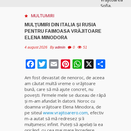
Sofia,
recunoscută
MULTUMIRI
pretutindeni
în lume
MULŢUMIRI DIN ITALIA ȘI RUSIA
pentru
PENTRU FAIMOASA VRĂJITOARE
realizările ei
ELENA MINODORA
prestigioase
în magie
4 august 2026
By
admin
0
51
Facebook
Twitter
Email
Pinterest
WhatsApp
X
Parta
Vrăjitoarea
Anastasia
Venus are
Am fost devastat de nenoroc, de aceea
cele mai
am căutat multă vreme o vrăjitoare
puternice
bună, care să mă ajute concret, nu
leacuri
povești. Firmele mele se duceau de râpă
şi m-am afundat în datorii. Noroc cu
Celebra
doamna vrăjitoare Elena Minodora, de
vrăjitoare
pe siteul
www.vrajitoarero.com
, efectiv
Rodica
m-a autat să mă redresez şi îi
Gheorghe,
mulţumesc infinit. Puteţi să apelaţi la ea
singura
oricând, cu cea mai mare încredere.