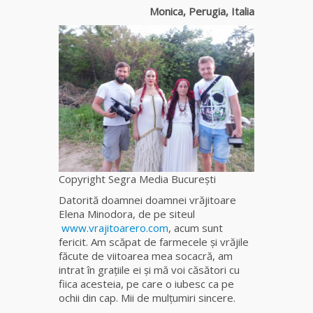
Monica, Perugia, Italia
Clarvăzătoarea
Elena Natașa
Vrăjitoarea
Morgana,
maestra
magiei
negre
Tămăduitoare
Copyright Segra Media București
Ana Maria
Datorită doamnei doamnei vrăjitoare
Elena Minodora, de pe siteul
Vrăjitoarea
www.vrajitoarero.com
, acum sunt
Elena
fericit. Am scăpat de farmecele și vrăjile
Minodora
făcute de viitoarea mea socacră, am
a revenit
intrat în graţiile ei şi mă voi căsători cu
din
fiica acesteia, pe care o iubesc ca pe
Ierusalim
ochii din cap. Mii de mulţumiri sincere.