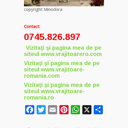
copyright Minodora
Contact:
0745.826.897
Vizitaţi şi pagina mea de pe
siteul
www.vrajitoarero.com
Vizitaţi şi pagina mea de pe
siteul
www.vrajitoare-
romania.com
Vizitaţi şi pagina mea de pe
siteul
www.vrajitoare-
romania.ro
Facebook
Twitter
Email
Pinterest
WhatsApp
X
Parta