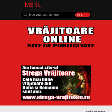
MENU
Vrăjitoarea