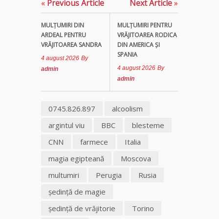
«
Previous Article
Next Article
»
MULŢUMIRI DIN
MULȚUMIRI PENTRU
ARDEAL PENTRU
VRĂJITOAREA RODICA
VRĂJITOAREA SANDRA
DIN AMERICA ȘI
SPANIA
4 august 2026
By
4 august 2026
By
admin
admin
0745.826.897
alcoolism
argintul viu
BBC
blesteme
CNN
farmece
Italia
magia egipteană
Moscova
multumiri
Perugia
Rusia
şedinţă de magie
şedinţă de vrăjitorie
Torino