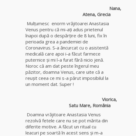
fiică a
Nana,
Mamei
Atena, Grecia
Omida
Mulţumesc enorm vrăjitoarei Anastasia
Venus pentru că mi-aţi adus prietenul
Celebra
înapoi după o despărţire de 8 luni, fix în
tămăduitoare
perioada grea a pandemiei de
vindecătoare
Coronavirus. S-a ăncurcat cu o asistentă
de farmece și
medicală care apoi i-a făcut farmece
blesteme
puternice și mi l-a furat fără nicio jenă.
Sandra
Noroc că am dat peste îngerul meu
păzitor, doamna Venus, care uite că a
Tămăduitoare
reușit ceea ce mi s-a părut imposibilul la
Somerda
un moment dat. Super !
Cea mai
Viorica,
puternică
Satu Mare,
România
vrăjitoare
Doamna vrăjitoare Anastasia Venus
de magie
rezolvă fetele care nu se pot mărita din
albă și
diferite motive. A făcut un ritual cu
neagră
leacuri pe soartă în acest sens și m-a
Vanessa