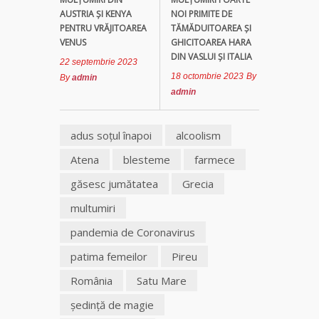
AUSTRIA ȘI KENYA
NOI PRIMITE DE
PENTRU VRĂJITOAREA
TĂMĂDUITOAREA ȘI
VENUS
GHICITOAREA HARA
DIN VASLUI ȘI ITALIA
22 septembrie 2023
18 octombrie 2023
By
By
admin
admin
adus soţul înapoi
alcoolism
Atena
blesteme
farmece
găsesc jumătatea
Grecia
multumiri
pandemia de Coronavirus
patima femeilor
Pireu
România
Satu Mare
şedinţă de magie