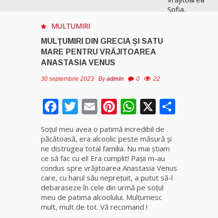
Sofia,
recunoscută
MULTUMIRI
pretutindeni
în lume
MULŢUMIRI DIN GRECIA ȘI SATU
pentru
MARE PENTRU VRĂJITOAREA
realizările ei
ANASTASIA VENUS
prestigioase
în magie
30 septembrie 2023
By
admin
0
22
Facebook
Twitter
Email
Pinterest
WhatsApp
X
Parta
Vrăjitoarea
Anastasia
Venus are
Soţul meu avea o patimă incredibil de
cele mai
păcătoasă, era alcoolic peste măsură și
puternice
ne distrugea total familia. Nu mai ştiam
leacuri
ce să fac cu el! Era cumplit! Pașii m-au
condus spre vrăjitoarea Anastasia Venus
Celebra
care, cu harul său nepreţuit, a putut să-l
vrăjitoare
debaraseze în cele din urmă pe soţul
Rodica
meu de patima alcoolului. Mulţumesc
Gheorghe,
mult, mult de tot. Vă recomand !
singura