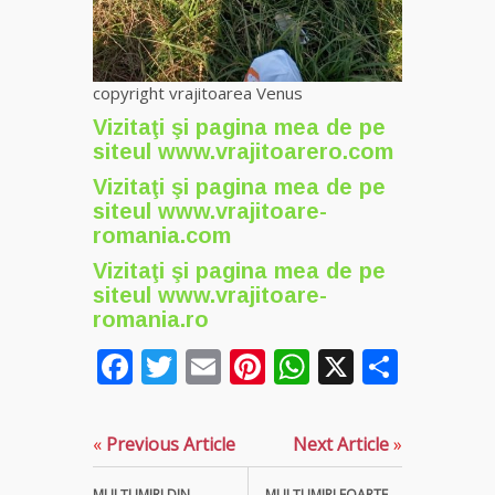
copyright vrajitoarea Venus
Vizitaţi şi pagina mea de pe
siteul
www.vrajitoarero.com
Vizitaţi şi pagina mea de pe
siteul
www.vrajitoare-
romania.com
Vizitaţi şi pagina mea de pe
siteul
www.vrajitoare-
romania.ro
Facebook
Twitter
Email
Pinterest
WhatsApp
X
Parta
«
Previous Article
Next Article
»
MULŢUMIRI DIN
MULȚUMIRI FOARTE