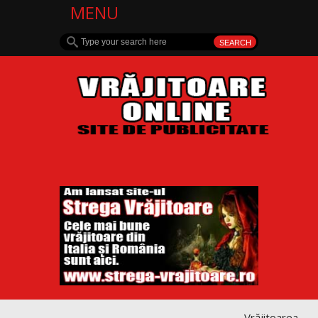
MENU
Vrăjitoarea