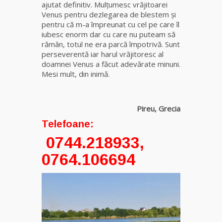
ajutat definitiv. Mulţumesc vrăjitoarei
Venus pentru dezlegarea de blestem şi
Clarvăzătoarea
pentru că m-a împreunat cu cel pe care îl
Elena Natașa
iubesc enorm dar cu care nu puteam să
rămân, totul ne era parcă împotrivă. Sunt
perseverentă iar harul vrăjitoresc al
Vrăjitoarea
doamnei Venus a făcut adevărate minuni.
Morgana,
Mesi mult, din inimă.
maestra
magiei
negre
Roxy
Pireu, Grecia
Tămăduitoare
Telefoane:
Ana Maria
0744.218933,
Vrăjitoarea
0764.106694
Elena
Minodora
a revenit
din
Ierusalim