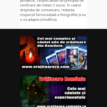
jurnalistic, respectându-se principiul de
verificare din minim 3 surse. În cadrul
dreptului de comunicare, redacția
respectă forma inițială a fotografiei și nu
o va adapta (modifica).