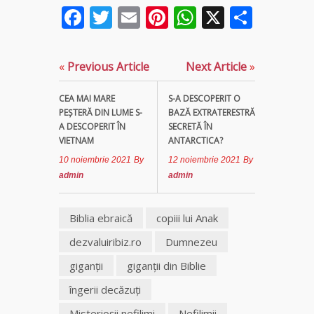
Facebook
Twitter
Email
Pinterest
WhatsApp
X
Parta
«
Previous Article
Next Article
»
CEA MAI MARE
S-A DESCOPERIT O
PEŞTERĂ DIN LUME S-
BAZĂ EXTRATERESTRĂ
A DESCOPERIT ÎN
SECRETĂ ÎN
VIETNAM
ANTARCTICA?
10 noiembrie 2021
By
12 noiembrie 2021
By
admin
admin
Biblia ebraică
copiii lui Anak
dezvaluiribiz.ro
Dumnezeu
giganţii
giganţii din Biblie
îngerii decăzuți
Misterioşii nefilimi
Nefilimii