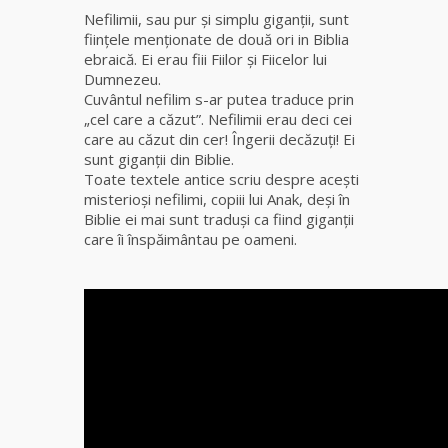
fiică a
Nefilimii, sau pur şi simplu giganţii, sunt
Mamei
fiinţele menţionate de două ori in Biblia
Omida
ebraică. Ei erau fiii Fiilor şi Fiicelor lui
Dumnezeu.
Cuvântul nefilim s-ar putea traduce prin
Celebra
„cel care a căzut”. Nefilimii erau deci cei
tămăduitoare
care au căzut din cer! Îngerii decăzuţi! Ei
vindecătoare
sunt giganţii din Biblie.
de farmece și
Toate textele antice scriu despre aceşti
blesteme
misterioşi nefilimi, copiii lui Anak, deşi în
Sandra
Biblie ei mai sunt traduşi ca fiind giganţii
care îi înspăimântau pe oameni.
Tămăduitoare
Somerda
Cea mai
puternică
vrăjitoare
de magie
albă și
neagră
Vanessa