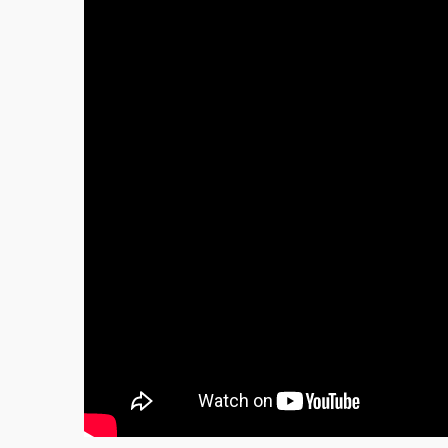
Clarvăzătoarea
Elena Natașa
Vrăjitoarea
Morgana,
maestra
magiei
negre
Tămăduitoare
Ana Maria
Vrăjitoarea
Elena
Minodora
a revenit
din
Ierusalim