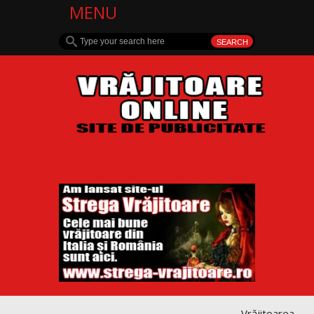
MENU
Vrăjitoarea