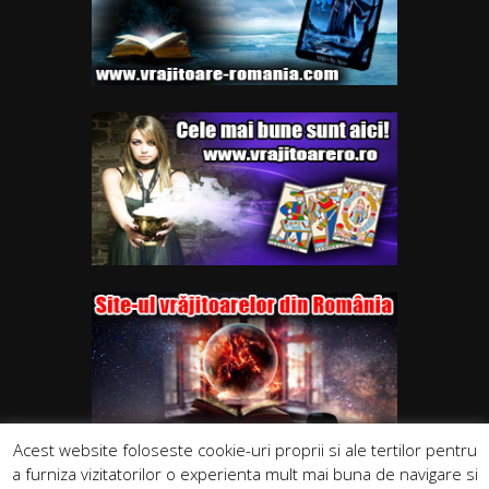
Acest website foloseste cookie-uri proprii si ale tertilor pentru
a furniza vizitatorilor o experienta mult mai buna de navigare si