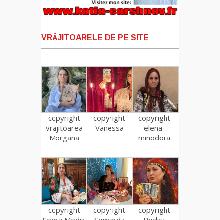
VRĂJITOARELE DE PE SITE
copyright
copyright
copyright
vrajitoarea
Vanessa
elena-
Morgana
minodora
copyright
copyright
copyright
Segra Media
Somerda
Rodica